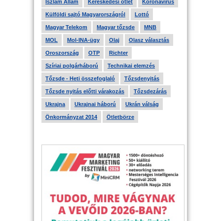
Iszlám Állam
Kereskedési ötlet
Koronavírus
Külföldi sajtó Magyarországról
Lottó
Magyar Telekom
Magyar tőzsde
MNB
MOL
Mol-INA-ügy
Olaj
Olasz választás
Oroszország
OTP
Richter
Szíriai polgárháború
Technikai elemzés
Tőzsde - Heti összefoglaló
Tőzsdenyitás
Tőzsde nyitás előtti várakozás
Tőzsdezárás
Ukrajna
Ukrajnai háború
Ukrán válság
Önkormányzat 2014
Ötletbörze