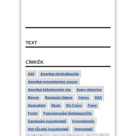
TEXT
CÍMKÉK
Adó
Amerikai elnökválasztás
Amerikai gyorsjelentési szezon
Amerikai költségvetési vita
Arany elemzése
Benzin
Beutazási tilalom
Ciprus
DAX
Devizahitel
Ebola
EU-Csúcs
Forex
Forint
Franciaországi légikatasztrófa
Gazdasági összefoglaló
Gyorsjelentés
Heti tőzsdei összefoglaló
Internetadó