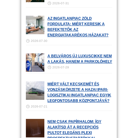
2026-07-31
AZ INGATLANPIAC ZÖLD
FORDULATA: MIÉRT KERESIK A
BEFEKTETŐK AZ
ENERGIATAKARÉKOS HÁZAKAT?
2026-07-30
A BELVÁROS ÚJ LUXUSCIKKE NEM
A LAKÁS, HANEM A PARKOLÓHELY
2026-07-29
MIÉRT VÁLT KECSKEMÉT ÉS
VONZÁSKÖRZETE A HAZAI IPARI-
LOGISZTIKAI INGATLANPIAC EGYIK
LEGFONTOSABB KÖZPONTJÁVÁ?
2026-07-21
NEM CSAK PAPÍRHALOM: ÍGY
ALAKÍTSD ÁT A RECEPCIÓS
PULTOT ELEGÁNS PLEXI