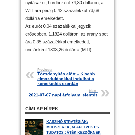
nyitásakor, hordónként 74,80 dolláron, a
WTI ára pedig 0,42 százalékkal 73,68
dollárra emelkedett.
Az eurót 0,04 százalékkal jegyzik
erősebben, 1,1824 dolláron, az arany spot
ára 0,35 százalékkal emelkedett,
unciánként 1803,26 dollárra.(MTI)
Previous:
Tőzsdenyitás előtt – Kisebb
elmozdulásokkal indulhat a
kereskedés szerdán
Next:
2021-07-07 napi árfolyam jelentés
CÍMLAP HÍREK
KASZINÓ STRATÉGIÁK:
MÓDSZEREK, ALAPELVEK ÉS
TUDATOS JÁTÉK KEZDŐKNEK