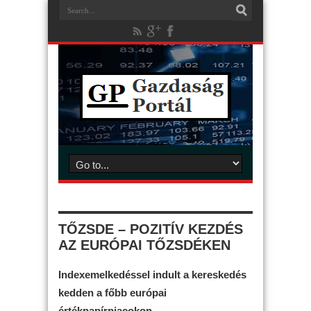
TŐZSDE – POZITÍV KEZDÉS
AZ EURÓPAI TŐZSDÉKEN
Indexemelkedéssel indult a kereskedés
kedden a főbb európai
értékpapírpiacokon.