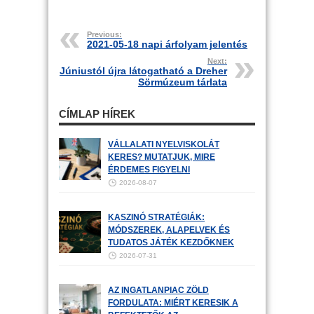
Previous:
2021-05-18 napi árfolyam jelentés
Next:
Júniustól újra látogatható a Dreher
Sörmúzeum tárlata
CÍMLAP HÍREK
VÁLLALATI NYELVISKOLÁT
KERES? MUTATJUK, MIRE
ÉRDEMES FIGYELNI
2026-08-07
KASZINÓ STRATÉGIÁK:
MÓDSZEREK, ALAPELVEK ÉS
TUDATOS JÁTÉK KEZDŐKNEK
2026-07-31
AZ INGATLANPIAC ZÖLD
FORDULATA: MIÉRT KERESIK A