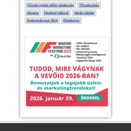
Tőzsde nyitás előtti várakozás
Tőzsdezárás
Ukrajna
Ukrajnai háború
Ukrán válság
Önkormányzat 2014
Ötletbörze