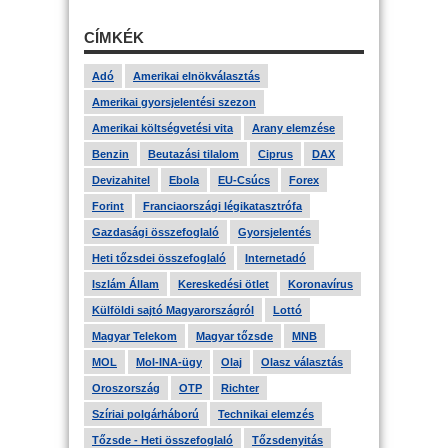
CÍMKÉK
Adó
Amerikai elnökválasztás
Amerikai gyorsjelentési szezon
Amerikai költségvetési vita
Arany elemzése
Benzin
Beutazási tilalom
Ciprus
DAX
Devizahitel
Ebola
EU-Csúcs
Forex
Forint
Franciaországi légikatasztrófa
Gazdasági összefoglaló
Gyorsjelentés
Heti tőzsdei összefoglaló
Internetadó
Iszlám Állam
Kereskedési ötlet
Koronavírus
Külföldi sajtó Magyarországról
Lottó
Magyar Telekom
Magyar tőzsde
MNB
MOL
Mol-INA-ügy
Olaj
Olasz választás
Oroszország
OTP
Richter
Szíriai polgárháború
Technikai elemzés
Tőzsde - Heti összefoglaló
Tőzsdenyitás