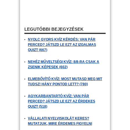
LEGUTÓBBI BEJEGYZÉSEK
NYOLC GYORS KVÍZ KÉRDÉS: VAN PÁR
PERCED? JÁTSZD LE EZT AZ IZGALMAS
QUIZT (667)
NEHÉZ MŰVELTSÉGI KVÍZ: 8/8-RA CSAK A
ZSENIK KÉPESEK (602)
ELMEBŐVÍTŐ KVÍZ: MOST MUTASD MEG MIT
TUDSZ! HÁNY PONTOD LETT? (780)
AGYKARBANTARTÓ KVÍZ: VAN PÁR
PERCED? JÁTSZD LE EZT AZ ÉRDEKES
QUIZT (518)
VÁLLALATI NYELVISKOLÁT KERES?
MUTATJUK, MIRE ÉRDEMES FIGYELNI