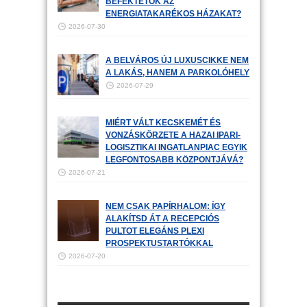
BEFEKTETŐK AZ
ENERGIATAKARÉKOS HÁZAKAT?
2026-07-30
A BELVÁROS ÚJ LUXUSCIKKE NEM
A LAKÁS, HANEM A PARKOLÓHELY
2026-07-29
MIÉRT VÁLT KECSKEMÉT ÉS
VONZÁSKÖRZETE A HAZAI IPARI-
LOGISZTIKAI INGATLANPIAC EGYIK
LEGFONTOSABB KÖZPONTJÁVÁ?
2026-07-21
NEM CSAK PAPÍRHALOM: ÍGY
ALAKÍTSD ÁT A RECEPCIÓS
PULTOT ELEGÁNS PLEXI
PROSPEKTUSTARTÓKKAL
2026-07-20