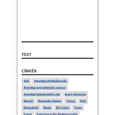
TEXT
CÍMKÉK
Adó
Amerikai elnökválasztás
Amerikai gyorsjelentési szezon
Amerikai költségvetési vita
Arany elemzése
Benzin
Beutazási tilalom
Ciprus
DAX
Devizahitel
Ebola
EU-Csúcs
Forex
Forint
Franciaországi légikatasztrófa