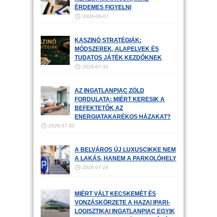
ÉRDEMES FIGYELNI
2026-08-07
KASZINÓ STRATÉGIÁK:
MÓDSZEREK, ALAPELVEK ÉS
TUDATOS JÁTÉK KEZDŐKNEK
2026-07-31
AZ INGATLANPIAC ZÖLD
FORDULATA: MIÉRT KERESIK A
BEFEKTETŐK AZ
ENERGIATAKARÉKOS HÁZAKAT?
2026-07-30
A BELVÁROS ÚJ LUXUSCIKKE NEM
A LAKÁS, HANEM A PARKOLÓHELY
2026-07-29
MIÉRT VÁLT KECSKEMÉT ÉS
VONZÁSKÖRZETE A HAZAI IPARI-
LOGISZTIKAI INGATLANPIAC EGYIK