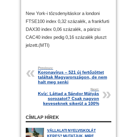
New York-i tőzsdenyitáskor a londoni
FTSE100 index 0,32 százalék, a frankfurti
DAX30 index 0,06 százalék, a párizsi
CAC40 index pedig 0,16 százalék pluszt
jelzett.(MTI)
Previous:
Koronavírus – 521 új fertőzöttet
találtak Magyarországon, de nem
halt meg senki
Next:
Kvíz: Láttad a Sándor Mátyás
sorozatot? Csak nagyon
keveseknek sikerül a 100%
CÍMLAP HÍREK
VÁLLALATI NYELVISKOLÁT
KERES? MUTATJUK, MIRE