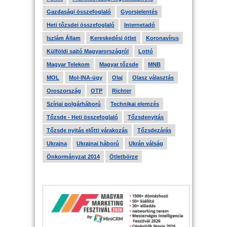
Gazdasági összefoglaló
Gyorsjelentés
Heti tőzsdei összefoglaló
Internetadó
Iszlám Állam
Kereskedési ötlet
Koronavírus
Külföldi sajtó Magyarországról
Lottó
Magyar Telekom
Magyar tőzsde
MNB
MOL
Mol-INA-ügy
Olaj
Olasz választás
Oroszország
OTP
Richter
Szíriai polgárháború
Technikai elemzés
Tőzsde - Heti összefoglaló
Tőzsdenyitás
Tőzsde nyitás előtti várakozás
Tőzsdezárás
Ukrajna
Ukrajnai háború
Ukrán válság
Önkormányzat 2014
Ötletbörze