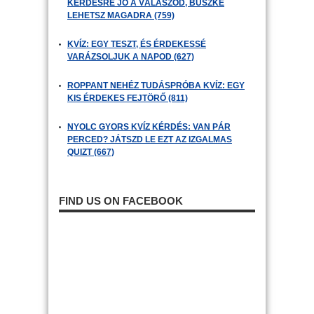
KÉRDÉSRE JÓ A VÁLASZOD, BÜSZKE
LEHETSZ MAGADRA (759)
KVÍZ: EGY TESZT, ÉS ÉRDEKESSÉ
VARÁZSOLJUK A NAPOD (627)
ROPPANT NEHÉZ TUDÁSPRÓBA KVÍZ: EGY
KIS ÉRDEKES FEJTÖRŐ (811)
NYOLC GYORS KVÍZ KÉRDÉS: VAN PÁR
PERCED? JÁTSZD LE EZT AZ IZGALMAS
QUIZT (667)
FIND US ON FACEBOOK