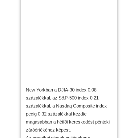
New Yorkban a DJIA-30 index 0,08
százalékkal, az S&P-500 index 0,21
százalékkal, a Nasdaq Composite index
pedig 0,32 százalékkal kezdte
magasabban a hétfői kereskedést pénteki
záróértékéhez képest.
Az amerikai piacok nyitásakor a