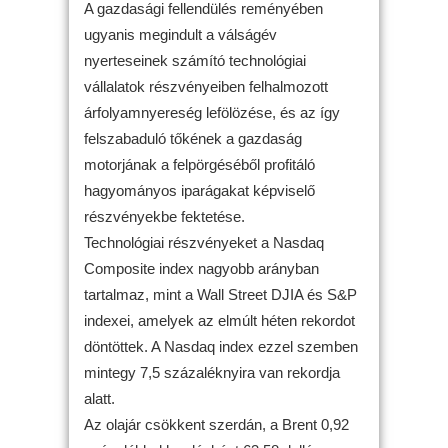
A gazdasági fellendülés reményében
ugyanis megindult a válságév
nyerteseinek számító technológiai
vállalatok részvényeiben felhalmozott
árfolyamnyereség lefölözése, és az így
felszabaduló tőkének a gazdaság
motorjának a felpörgéséből profitáló
hagyományos iparágakat képviselő
részvényekbe fektetése.
Technológiai részvényeket a Nasdaq
Composite index nagyobb arányban
tartalmaz, mint a Wall Street DJIA és S&P
indexei, amelyek az elmúlt héten rekordot
döntöttek. A Nasdaq index ezzel szemben
mintegy 7,5 százaléknyira van rekordja
alatt.
Az olajár csökkent szerdán, a Brent 0,92