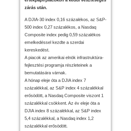
zárás után.
A DJIA-30 index 0,16 százalékos, az S&P-
500 index 0,27 százalékos, a Nasdaq
Composite index pedig 0,59 százalékos
emelkedéssel kezdte a szerdai
kereskedést.
A piacok az amerikai elnök infrastruktúra-
fejlesztési programja részleteinek a
bemutatására várnak.
A hónap eleje óta a DJIA index 7
százalékkal, az S&P index 4 százalékkal
erősödött, a Nasdaq Composite viszont 1
százalékkal csökkent. Az év eleje óta a
DJIA index 8 százalékkal, az S&P index
5,4 százalékkal, a Nasdaq index 1,2
százalékkal erősödött.