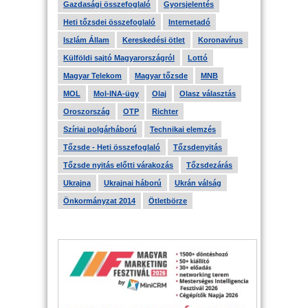
Gazdasági összefoglaló
Gyorsjelentés
Heti tőzsdei összefoglaló
Internetadó
Iszlám Állam
Kereskedési ötlet
Koronavírus
Külföldi sajtó Magyarországról
Lottó
Magyar Telekom
Magyar tőzsde
MNB
MOL
Mol-INA-ügy
Olaj
Olasz választás
Oroszország
OTP
Richter
Szíriai polgárháború
Technikai elemzés
Tőzsde - Heti összefoglaló
Tőzsdenyitás
Tőzsde nyitás előtti várakozás
Tőzsdezárás
Ukrajna
Ukrajnai háború
Ukrán válság
Önkormányzat 2014
Ötletbörze