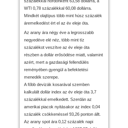
százalékkal hordónként 63,58 dollárra, a
WTI 0,78 százalékkal 60,08 dollárra.
Mindkét olajtípus több mint húsz százalék
áremelkedést ért el az év eleje óta.
Az arany ára négy éve a legrosszabb
negyedéve elé néz, több mint tíz
százalékot veszítve az év eleje óta
részben a dollár erősödése miatt, valamint
azért, mert a gazdasági fellendülés
reményében gyengül a befektetési
menedék szerepe.
A főbb devizák kosarával szemben
kalkulált dollár index az év eleje óta 3,7
százalékkal emelkedett. Szerdán az
amerikai piacok nyitásakor az index 0,04
százalék csökkenéssel 93,26 ponton állt.
Az arany spot ára 0,12 százalék napi