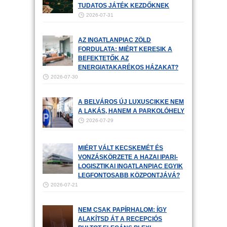
TUDATOS JÁTÉK KEZDŐKNEK
2026-07-31
AZ INGATLANPIAC ZÖLD
FORDULATA: MIÉRT KERESIK A
BEFEKTETŐK AZ
ENERGIATAKARÉKOS HÁZAKAT?
2026-07-30
A BELVÁROS ÚJ LUXUSCIKKE NEM
A LAKÁS, HANEM A PARKOLÓHELY
2026-07-29
MIÉRT VÁLT KECSKEMÉT ÉS
VONZÁSKÖRZETE A HAZAI IPARI-
LOGISZTIKAI INGATLANPIAC EGYIK
LEGFONTOSABB KÖZPONTJÁVÁ?
2026-07-21
NEM CSAK PAPÍRHALOM: ÍGY
ALAKÍTSD ÁT A RECEPCIÓS