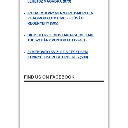
LEHETSZ MAGADRA (873)
IRODALMI KVÍZ: MENNYIRE ISMERED A
VILÁGIRODALOM HÍRES IFJÚSÁGI
REGÉNYEIT? (595)
OKOSÍTÓ KVÍZ: MOST MUTASD MEG MIT
TUDSZ! HÁNY PONTOD LETT? (461)
ELMEBŐVÍTŐ KVÍZ: EZ A TESZT SEM
KÖNNYŰ, CSERÉBE ÉRDEKES (590)
FIND US ON FACEBOOK