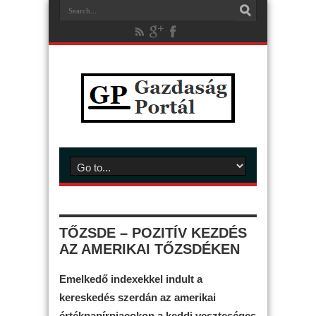
TŐZSDE – POZITÍV KEZDÉS
AZ AMERIKAI TŐZSDÉKEN
Emelkedő indexekkel indult a
kereskedés szerdán az amerikai
értékpapírpiacokon a keddi veszteséges