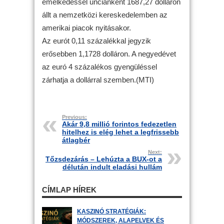
emelkedéssel unciánként 1687,27 dolláron
állt a nemzetközi kereskedelemben az
amerikai piacok nyitásakor.
Az eurót 0,11 százalékkal jegyzik
erősebben 1,1728 dolláron. A negyedévet
az euró 4 százalékos gyengüléssel
zárhatja a dollárral szemben.(MTI)
Previous:
Akár 9,8 millió forintos fedezetlen
hitelhez is elég lehet a legfrissebb
átlagbér
Next:
Tőzsdezárás – Lehúzta a BUX-ot a
délután indult eladási hullám
CÍMLAP HÍREK
KASZINÓ STRATÉGIÁK:
MÓDSZEREK, ALAPELVEK ÉS