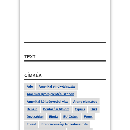
TEXT
CÍMKÉK
Adó
Amerikai elnökválasztás
Amerikai gyorsjelentési szezon
Amerikai költségvetési vita
Arany elemzése
Benzin
Beutazási tilalom
Ciprus
DAX
Devizahitel
Ebola
EU-Csúcs
Forex
Forint
Franciaországi légikatasztrófa