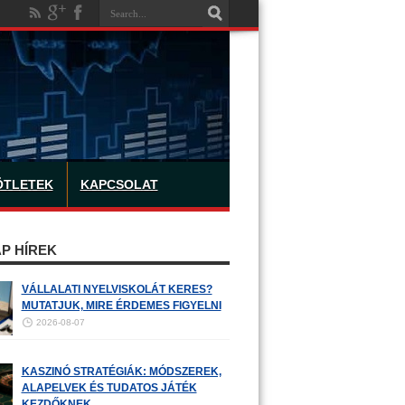
ÖTLETEK
KAPCSOLAT
P HÍREK
VÁLLALATI NYELVISKOLÁT KERES?
MUTATJUK, MIRE ÉRDEMES FIGYELNI
2026-08-07
KASZINÓ STRATÉGIÁK: MÓDSZEREK,
ALAPELVEK ÉS TUDATOS JÁTÉK
KEZDŐKNEK