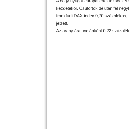
A nagy nyugat-európai értéktőzsdék szi
kezdetekor. Csütörtök délután fél nég
frankfurti DAX-index 0,70 százalékos,
jelzett.
Az arany ára unciánként 0,22 százalékka