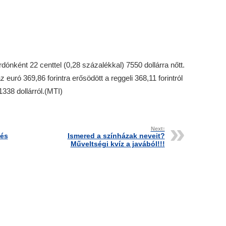
rdónként 22 centtel (0,28 százalékkal) 7550 dollárra nőtt.
uró 369,86 forintra erősödött a reggeli 368,11 forintról
1338 dollárról.(MTI)
Next:
tés
Ismered a színházak neveit?
Műveltségi kvíz a javából!!!