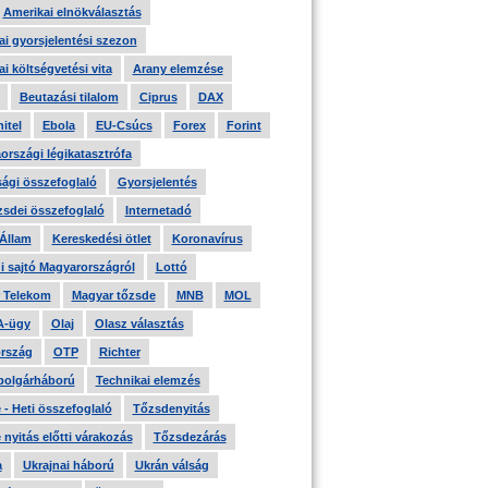
Amerikai elnökválasztás
i gyorsjelentési szezon
i költségvetési vita
Arany elemzése
Beutazási tilalom
Ciprus
DAX
itel
Ebola
EU-Csúcs
Forex
Forint
országi légikatasztrófa
ági összefoglaló
Gyorsjelentés
zsdei összefoglaló
Internetadó
 Állam
Kereskedési ötlet
Koronavírus
i sajtó Magyarországról
Lottó
 Telekom
Magyar tőzsde
MNB
MOL
A-ügy
Olaj
Olasz választás
rszág
OTP
Richter
 polgárháború
Technikai elemzés
- Heti összefoglaló
Tőzsdenyitás
nyitás előtti várakozás
Tőzsdezárás
a
Ukrajnai háború
Ukrán válság