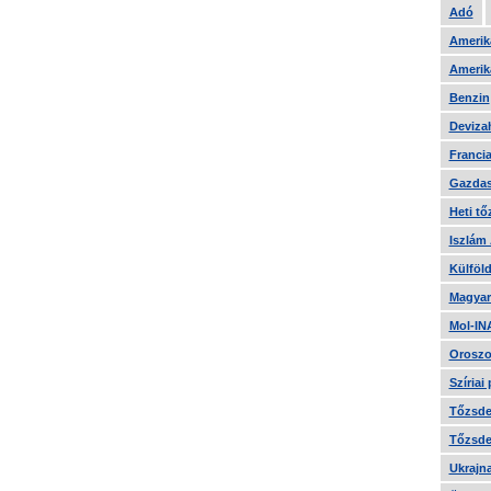
Adó
Amerika
Amerika
Benzin
Devizah
Francia
Gazdas
Heti tő
Iszlám
Külföld
Magyar
Mol-IN
Oroszo
Szíriai
Tőzsde 
Tőzsde 
Ukrajn