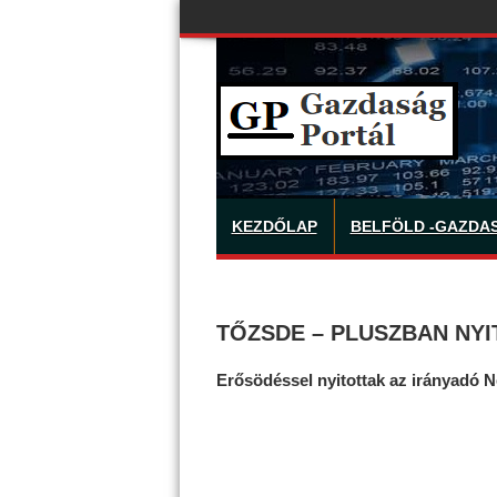
KEZDŐLAP
BELFÖLD -GAZDA
TŐZSDE – PLUSZBAN NYI
Erősödéssel nyitottak az irányadó 