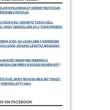
ALATI NYELVISKOLÁT KERES? MUTATJUK,
 ÉRDEMES FIGYELNI
LTSÉGI KVÍZ: SOKRÉTŰ TUDÁS KELL
Z, HOGY SIKERÜLJÖN EZ A TUDÁSPRÓBA!
ORNA KVÍZ: HA LEGALÁBB 5 KÉRDÉSRE
 VÁLASZOD, BÜSZKE LEHETSZ MAGADRA
ALMI KVÍZ: MENNYIRE ISMERED A
GIRODALOM HÍRES IFJÚSÁGI REGÉNYEIT?
ÍTÓ KVÍZ: MOST MUTASD MEG MIT TUDSZ!
 PONTOD LETT? (461)
 US ON FACEBOOK