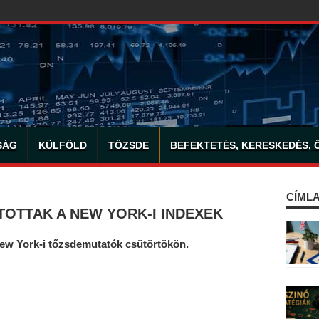
SÁG
KÜLFÖLD
TŐZSDE
BEFEKTETÉS, KERESKEDÉS, 
CÍMLA
TOTTAK A NEW YORK-I INDEXEK
New York-i tőzsdemutatók csütörtökön.