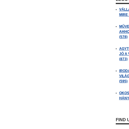
VÁLL
MIRE
MŰVE
AHHO
(578)
AGYT
JÓ A
(873)
IROD
VILÁ
(595)
OKOS
HÁNY
FIND