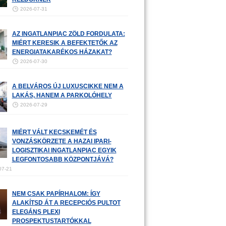
2026-07-31
AZ INGATLANPIAC ZÖLD FORDULATA:
MIÉRT KERESIK A BEFEKTETŐK AZ
ENERGIATAKARÉKOS HÁZAKAT?
2026-07-30
A BELVÁROS ÚJ LUXUSCIKKE NEM A
LAKÁS, HANEM A PARKOLÓHELY
2026-07-29
MIÉRT VÁLT KECSKEMÉT ÉS
VONZÁSKÖRZETE A HAZAI IPARI-
LOGISZTIKAI INGATLANPIAC EGYIK
LEGFONTOSABB KÖZPONTJÁVÁ?
07-21
NEM CSAK PAPÍRHALOM: ÍGY
ALAKÍTSD ÁT A RECEPCIÓS PULTOT
ELEGÁNS PLEXI
PROSPEKTUSTARTÓKKAL