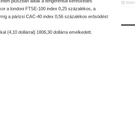
ntén pluszban álltak a tengerentúli kereskedés
2026-
ykor a londoni FTSE-100 index 0,25 százalékos, a
 míg a párizsi CAC-40 index 0,56 százalékos erősödést
l (4,10 dollárral) 1806,30 dollárra emelkedett.