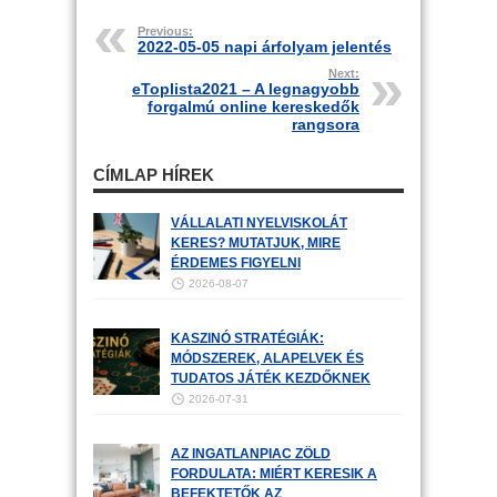
Previous:
2022-05-05 napi árfolyam jelentés
Next:
eToplista2021 – A legnagyobb
forgalmú online kereskedők
rangsora
CÍMLAP HÍREK
VÁLLALATI NYELVISKOLÁT
KERES? MUTATJUK, MIRE
ÉRDEMES FIGYELNI
2026-08-07
KASZINÓ STRATÉGIÁK:
MÓDSZEREK, ALAPELVEK ÉS
TUDATOS JÁTÉK KEZDŐKNEK
2026-07-31
AZ INGATLANPIAC ZÖLD
FORDULATA: MIÉRT KERESIK A
BEFEKTETŐK AZ