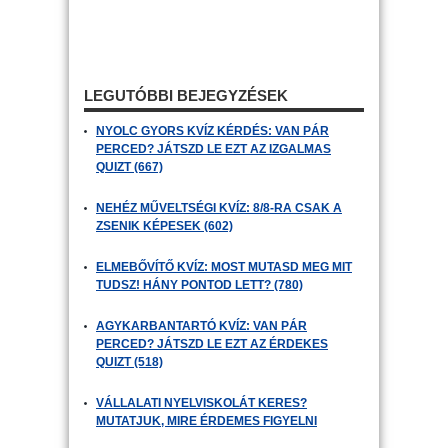
LEGUTÓBBI BEJEGYZÉSEK
NYOLC GYORS KVÍZ KÉRDÉS: VAN PÁR
PERCED? JÁTSZD LE EZT AZ IZGALMAS
QUIZT (667)
NEHÉZ MŰVELTSÉGI KVÍZ: 8/8-RA CSAK A
ZSENIK KÉPESEK (602)
ELMEBŐVÍTŐ KVÍZ: MOST MUTASD MEG MIT
TUDSZ! HÁNY PONTOD LETT? (780)
AGYKARBANTARTÓ KVÍZ: VAN PÁR
PERCED? JÁTSZD LE EZT AZ ÉRDEKES
QUIZT (518)
VÁLLALATI NYELVISKOLÁT KERES?
MUTATJUK, MIRE ÉRDEMES FIGYELNI