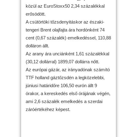
közül az EuroStoxx50 2,34 százalékkal
erősödött.
A csütörtöki tőzsdenyitáskor az északi-
tengeri Brent olajfajta ára hordónként 74
cent (0,67 százalék) emelkedéssel, 110,88
dolláron állt.
Az arany ára unciánként 1,61 százalékkal
(30,12 dollárral) 1899,07 dollárra nőtt.
Az európai gázár, az irányadónak számító
TTF holland gáztőzsdén a legközelebbi,
júniusi határidőre 106,50 eurón állt 9
órakor, a kereskedés első órájának végén,
ami 2,6 százalék emelkedés a szerdai
záróértékéhez képest.