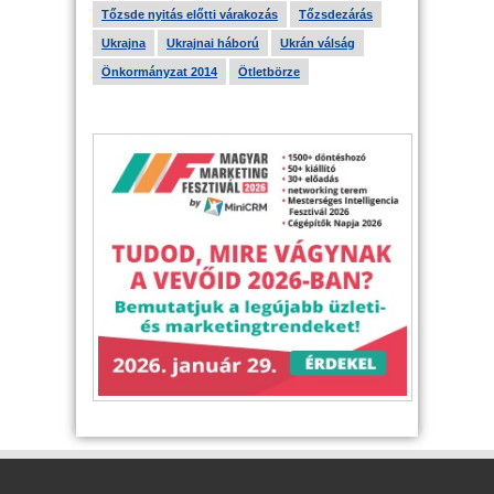
Tőzsde nyitás előtti várakozás
Tőzsdezárás
Ukrajna
Ukrajnai háború
Ukrán válság
Önkormányzat 2014
Ötletbörze