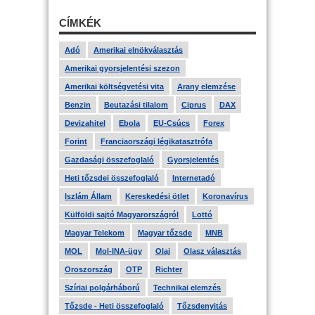
CÍMKÉK
Adó
Amerikai elnökválasztás
Amerikai gyorsjelentési szezon
Amerikai költségvetési vita
Arany elemzése
Benzin
Beutazási tilalom
Ciprus
DAX
Devizahitel
Ebola
EU-Csúcs
Forex
Forint
Franciaországi légikatasztrófa
Gazdasági összefoglaló
Gyorsjelentés
Heti tőzsdei összefoglaló
Internetadó
Iszlám Állam
Kereskedési ötlet
Koronavírus
Külföldi sajtó Magyarországról
Lottó
Magyar Telekom
Magyar tőzsde
MNB
MOL
Mol-INA-ügy
Olaj
Olasz választás
Oroszország
OTP
Richter
Szíriai polgárháború
Technikai elemzés
Tőzsde - Heti összefoglaló
Tőzsdenyitás