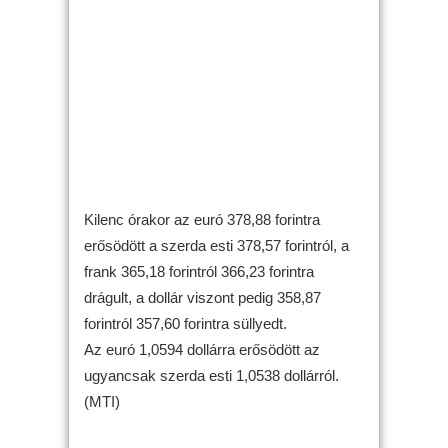
Kilenc órakor az euró 378,88 forintra
erősödött a szerda esti 378,57 forintról, a
frank 365,18 forintról 366,23 forintra
drágult, a dollár viszont pedig 358,87
forintról 357,60 forintra süllyedt.
Az euró 1,0594 dollárra erősödött az
ugyancsak szerda esti 1,0538 dollárról.
(MTI)