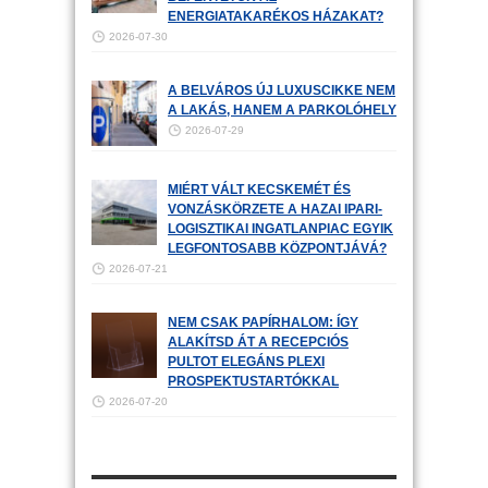
ENERGIATAKARÉKOS HÁZAKAT?
2026-07-30
A BELVÁROS ÚJ LUXUSCIKKE NEM
A LAKÁS, HANEM A PARKOLÓHELY
2026-07-29
MIÉRT VÁLT KECSKEMÉT ÉS
VONZÁSKÖRZETE A HAZAI IPARI-
LOGISZTIKAI INGATLANPIAC EGYIK
LEGFONTOSABB KÖZPONTJÁVÁ?
2026-07-21
NEM CSAK PAPÍRHALOM: ÍGY
ALAKÍTSD ÁT A RECEPCIÓS
PULTOT ELEGÁNS PLEXI
PROSPEKTUSTARTÓKKAL
2026-07-20