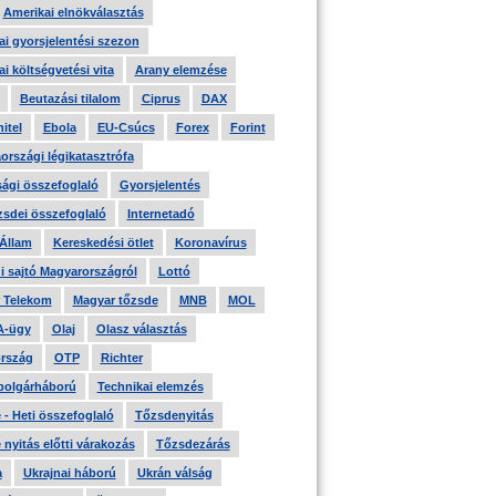
Amerikai elnökválasztás
i gyorsjelentési szezon
i költségvetési vita
Arany elemzése
Beutazási tilalom
Ciprus
DAX
itel
Ebola
EU-Csúcs
Forex
Forint
országi légikatasztrófa
ági összefoglaló
Gyorsjelentés
zsdei összefoglaló
Internetadó
 Állam
Kereskedési ötlet
Koronavírus
i sajtó Magyarországról
Lottó
 Telekom
Magyar tőzsde
MNB
MOL
A-ügy
Olaj
Olasz választás
rszág
OTP
Richter
 polgárháború
Technikai elemzés
- Heti összefoglaló
Tőzsdenyitás
nyitás előtti várakozás
Tőzsdezárás
a
Ukrajnai háború
Ukrán válság