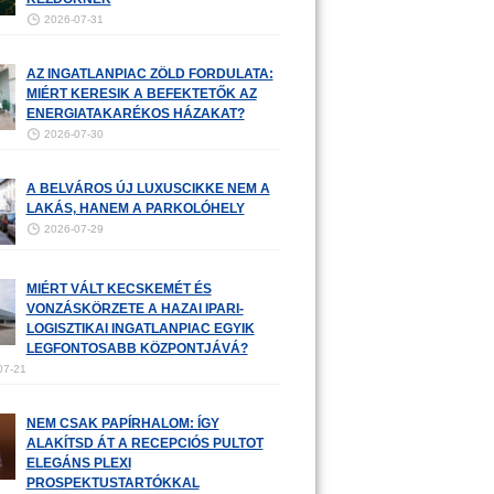
2026-07-31
AZ INGATLANPIAC ZÖLD FORDULATA:
MIÉRT KERESIK A BEFEKTETŐK AZ
ENERGIATAKARÉKOS HÁZAKAT?
2026-07-30
A BELVÁROS ÚJ LUXUSCIKKE NEM A
LAKÁS, HANEM A PARKOLÓHELY
2026-07-29
MIÉRT VÁLT KECSKEMÉT ÉS
VONZÁSKÖRZETE A HAZAI IPARI-
LOGISZTIKAI INGATLANPIAC EGYIK
LEGFONTOSABB KÖZPONTJÁVÁ?
07-21
NEM CSAK PAPÍRHALOM: ÍGY
ALAKÍTSD ÁT A RECEPCIÓS PULTOT
ELEGÁNS PLEXI
PROSPEKTUSTARTÓKKAL