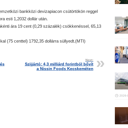
nemzetközi bankközi devizapiacon csütörtökön reggel
a esti 1,2032 dollár után.
ónkénti ára 19 cent (0,29 százalék) csökkenéssel, 65,13
l (75 centtel) 1792,35 dollárra süllyedt.(MTI)
Next:
tés
Szijjártó: 4,3 milliárd forintból bővít
a Nissin Foods Kecskeméten
2026-