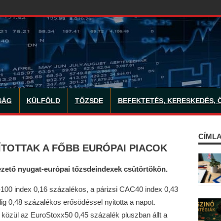
SÁG
KÜLFÖLD
TŐZSDE
BEFEKTETÉS, KERESKEDÉS, 
CÍMLA
ÍTOTTAK A FŐBB EURÓPAI PIACOK
ezető nyugat-európai tőzsdeindexek csütörtökön.
-100 index 0,16 százalékos, a párizsi CAC40 index 0,43
ig 0,48 százalékos erősödéssel nyitotta a napot.
i közül az EuroStoxx50 0,45 százalék pluszban állt a