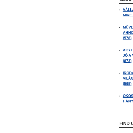
VÁLL
MIRE
MŰVE
AHHO
(578)
AGYT
JÓ A
(873)
IROD
VILÁ
(595)
OKOS
HÁNY
FIND