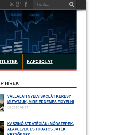
ÖTLETEK
KAPCSOLAT
P HÍREK
VÁLLALATI NYELVISKOLÁT KERES?
MUTATJUK, MIRE ÉRDEMES FIGYELNI
2026-08-07
KASZINÓ STRATÉGIÁK: MÓDSZEREK,
ALAPELVEK ÉS TUDATOS JÁTÉK
KEZDŐKNEK