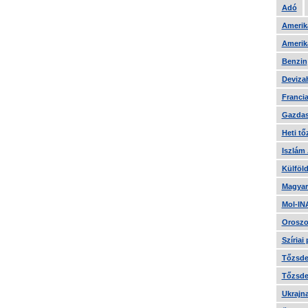
Adó
Amerika
Amerika
Benzin
Devizah
Francia
Gazdas
Heti tő
Iszlám
Külföld
Magyar
Mol-IN
Oroszo
Szíriai
Tőzsde 
Tőzsde 
Ukrajn