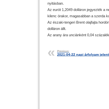
nyitásban.
Az eurót 1,2049 dolláron jegyezték a 
kilenc órakor, magasabban a szerda kor
Az északi-tengeri Brent olajfajta hord
dolláron állt.
Az arany ára unciánként 0,04 százalékka
Previous:
2021-04-22 napi árfolyam jelen