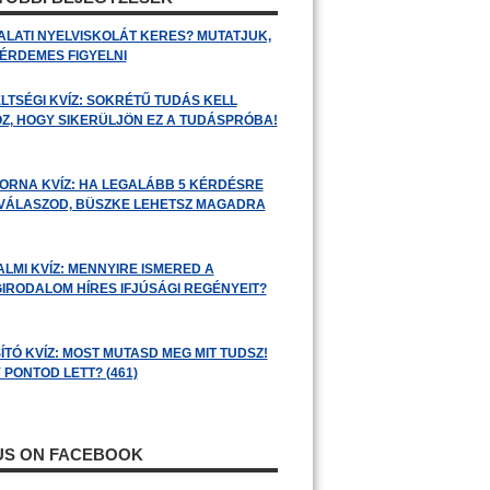
ALATI NYELVISKOLÁT KERES? MUTATJUK,
 ÉRDEMES FIGYELNI
LTSÉGI KVÍZ: SOKRÉTŰ TUDÁS KELL
Z, HOGY SIKERÜLJÖN EZ A TUDÁSPRÓBA!
ORNA KVÍZ: HA LEGALÁBB 5 KÉRDÉSRE
 VÁLASZOD, BÜSZKE LEHETSZ MAGADRA
ALMI KVÍZ: MENNYIRE ISMERED A
GIRODALOM HÍRES IFJÚSÁGI REGÉNYEIT?
ÍTÓ KVÍZ: MOST MUTASD MEG MIT TUDSZ!
 PONTOD LETT? (461)
 US ON FACEBOOK