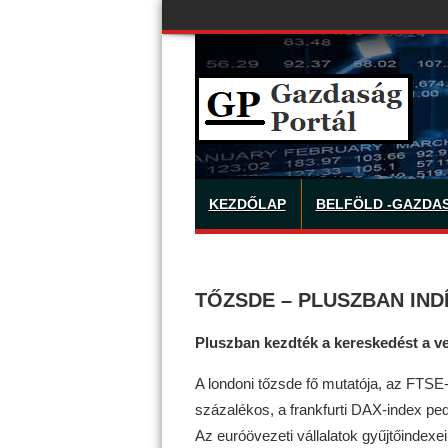
KEZDŐLAP
BELFÖLD -GAZDA
TŐZSDE – PLUSZBAN IND
Pluszban kezdték a kereskedést a v
A londoni tőzsde fő mutatója, az FTSE
százalékos, a frankfurti DAX-index ped
Az euróövezeti vállalatok gyűjtőindexe