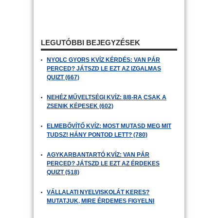
LEGUTÓBBI BEJEGYZÉSEK
NYOLC GYORS KVÍZ KÉRDÉS: VAN PÁR
PERCED? JÁTSZD LE EZT AZ IZGALMAS
QUIZT (667)
NEHÉZ MŰVELTSÉGI KVÍZ: 8/8-RA CSAK A
ZSENIK KÉPESEK (602)
ELMEBŐVÍTŐ KVÍZ: MOST MUTASD MEG MIT
TUDSZ! HÁNY PONTOD LETT? (780)
AGYKARBANTARTÓ KVÍZ: VAN PÁR
PERCED? JÁTSZD LE EZT AZ ÉRDEKES
QUIZT (518)
VÁLLALATI NYELVISKOLÁT KERES?
MUTATJUK, MIRE ÉRDEMES FIGYELNI