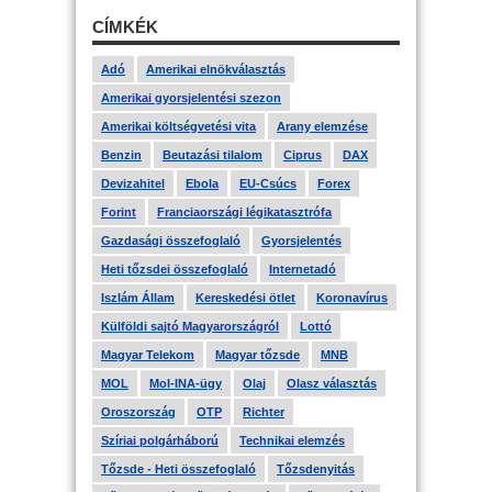
CÍMKÉK
Adó
Amerikai elnökválasztás
Amerikai gyorsjelentési szezon
Amerikai költségvetési vita
Arany elemzése
Benzin
Beutazási tilalom
Ciprus
DAX
Devizahitel
Ebola
EU-Csúcs
Forex
Forint
Franciaországi légikatasztrófa
Gazdasági összefoglaló
Gyorsjelentés
Heti tőzsdei összefoglaló
Internetadó
Iszlám Állam
Kereskedési ötlet
Koronavírus
Külföldi sajtó Magyarországról
Lottó
Magyar Telekom
Magyar tőzsde
MNB
MOL
Mol-INA-ügy
Olaj
Olasz választás
Oroszország
OTP
Richter
Szíriai polgárháború
Technikai elemzés
Tőzsde - Heti összefoglaló
Tőzsdenyitás