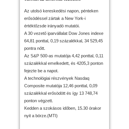
Az utolsó kereskedési napon, pénteken
erősödéssel zártak a New York-i
értéktőzsde irányadó mutatói.
A 30 vezető iparvállalat Dow Jones indexe
64,81 ponttal, 0,19 százalékkal, 34 529,45
pontra nőtt.
Az S&P 500-as mutatója 4,42 ponttal, 0,11
százalékkal emelkedett, és 4205,3 ponton
fejezte be a napot.
A technológiai részvények Nasdaq
Composite mutatója 12,46 ponttal, 0,09
százalékkal erősödött és így 13 748,74
ponton végzett.
Kedden a szokásos időben, 15.30 órakor
nyit a börze.(MTI)