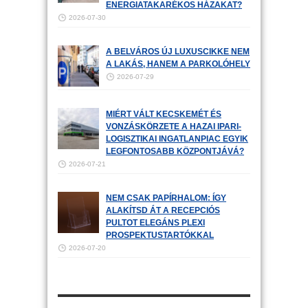
ENERGIATAKARÉKOS HÁZAKAT?
2026-07-30
A BELVÁROS ÚJ LUXUSCIKKE NEM
A LAKÁS, HANEM A PARKOLÓHELY
2026-07-29
MIÉRT VÁLT KECSKEMÉT ÉS
VONZÁSKÖRZETE A HAZAI IPARI-
LOGISZTIKAI INGATLANPIAC EGYIK
LEGFONTOSABB KÖZPONTJÁVÁ?
2026-07-21
NEM CSAK PAPÍRHALOM: ÍGY
ALAKÍTSD ÁT A RECEPCIÓS
PULTOT ELEGÁNS PLEXI
PROSPEKTUSTARTÓKKAL
2026-07-20