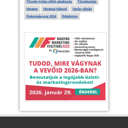
Tőzsde nyitás előtti várakozás
Tőzsdezárás
Ukrajna
Ukrajnai háború
Ukrán válság
Önkormányzat 2014
Ötletbörze