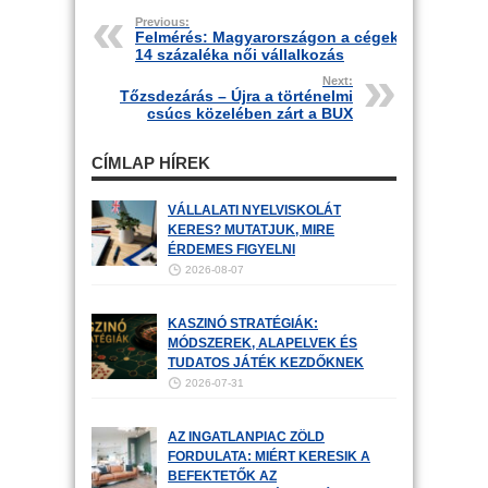
Previous:
Felmérés: Magyarországon a cégek
14 százaléka női vállalkozás
Next:
Tőzsdezárás – Újra a történelmi
csúcs közelében zárt a BUX
CÍMLAP HÍREK
VÁLLALATI NYELVISKOLÁT
KERES? MUTATJUK, MIRE
ÉRDEMES FIGYELNI
2026-08-07
KASZINÓ STRATÉGIÁK:
MÓDSZEREK, ALAPELVEK ÉS
TUDATOS JÁTÉK KEZDŐKNEK
2026-07-31
AZ INGATLANPIAC ZÖLD
FORDULATA: MIÉRT KERESIK A
BEFEKTETŐK AZ