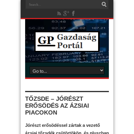
TŐZSDE – JÓRÉSZT
ERŐSÖDÉS AZ ÁZSIAI
PIACOKON
Jórészt erősödéssel zártak a vezető
ázsiai tőzsdék csütörtökön, és pluszban