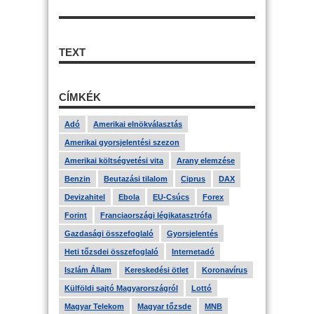
TEXT
CÍMKÉK
Adó
Amerikai elnökválasztás
Amerikai gyorsjelentési szezon
Amerikai költségvetési vita
Arany elemzése
Benzin
Beutazási tilalom
Ciprus
DAX
Devizahitel
Ebola
EU-Csúcs
Forex
Forint
Franciaországi légikatasztrófa
Gazdasági összefoglaló
Gyorsjelentés
Heti tőzsdei összefoglaló
Internetadó
Iszlám Állam
Kereskedési ötlet
Koronavírus
Külföldi sajtó Magyarországról
Lottó
Magyar Telekom
Magyar tőzsde
MNB