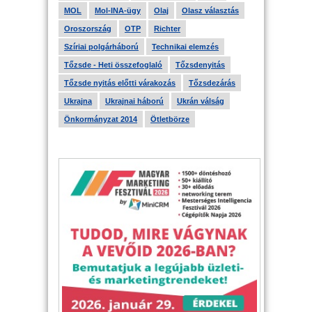
MOL
Mol-INA-ügy
Olaj
Olasz választás
Oroszország
OTP
Richter
Szíriai polgárháború
Technikai elemzés
Tőzsde - Heti összefoglaló
Tőzsdenyitás
Tőzsde nyitás előtti várakozás
Tőzsdezárás
Ukrajna
Ukrajnai háború
Ukrán válság
Önkormányzat 2014
Ötletbörze