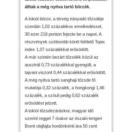
álltak a még nyitva tartó börzék.
A tokiói börze, a térség irányadó tőzsdéje
szerdán 1,02 százalékos emelkedéssel,
30 ezer 218 ponton fejezte be a napot. A
részvények szélesebb körét felölelő Topix
index 1,07 százalékkal erősödött.
A már szintén bezárt tőzsdék közül az
ausztrál 0,73 százalékkal gyengült, a
tajvani viszont 0,44 százalékkal erősödött.
A még nyitva tartó sanghaji tőzsde fő
mutatója 0,32 százalék, a hongkongi 1,46
százalék, a szöuli pedig 0,62 százalék
erősödést jelzett.
A tokiói tőzsdezáráskor, magyar idő
szerint reggel 7 órakor az északi-tengeri
Brent olajfajta hordónkénti ára 50 cent