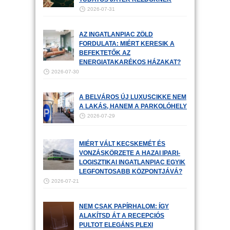
2026-07-31
AZ INGATLANPIAC ZÖLD
FORDULATA: MIÉRT KERESIK A
BEFEKTETŐK AZ
ENERGIATAKARÉKOS HÁZAKAT?
2026-07-30
A BELVÁROS ÚJ LUXUSCIKKE NEM
A LAKÁS, HANEM A PARKOLÓHELY
2026-07-29
MIÉRT VÁLT KECSKEMÉT ÉS
VONZÁSKÖRZETE A HAZAI IPARI-
LOGISZTIKAI INGATLANPIAC EGYIK
LEGFONTOSABB KÖZPONTJÁVÁ?
2026-07-21
NEM CSAK PAPÍRHALOM: ÍGY
ALAKÍTSD ÁT A RECEPCIÓS
PULTOT ELEGÁNS PLEXI