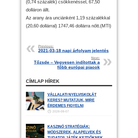
(0,74 százalék) csökkenéssel, 67,50
dolláron állt.
Az arany ára unciánként 1,19 százalékkal
(20,60 dollárral) 1747,46 dollárra nőtt.(MTI)
Previous:
2021-03-18 napi árfolyam jelentés
Next:
Tőzsde – Vegyesen indítottak a
főbb európai piacok
CÍMLAP HÍREK
VÁLLALATI NYELVISKOLÁT
KERES? MUTATJUK, MIRE
ÉRDEMES FIGYELNI
2026-08-07
KASZINÓ STRATÉGIÁK:
MÓDSZEREK, ALAPELVEK ÉS
TUDATOS JÁTÉK KEZDŐKNEK