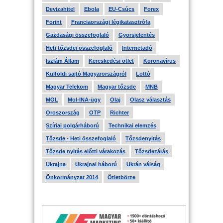
Devizahitel
Ebola
EU-Csúcs
Forex
Forint
Franciaországi légikatasztrófa
Gazdasági összefoglaló
Gyorsjelentés
Heti tőzsdei összefoglaló
Internetadó
Iszlám Állam
Kereskedési ötlet
Koronavírus
Külföldi sajtó Magyarországról
Lottó
Magyar Telekom
Magyar tőzsde
MNB
MOL
Mol-INA-ügy
Olaj
Olasz választás
Oroszország
OTP
Richter
Szíriai polgárháború
Technikai elemzés
Tőzsde - Heti összefoglaló
Tőzsdenyitás
Tőzsde nyitás előtti várakozás
Tőzsdezárás
Ukrajna
Ukrajnai háború
Ukrán válság
Önkormányzat 2014
Ötletbörze