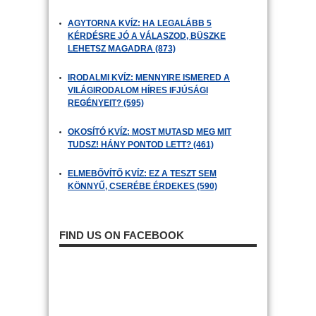
AGYTORNA KVÍZ: HA LEGALÁBB 5
KÉRDÉSRE JÓ A VÁLASZOD, BÜSZKE
LEHETSZ MAGADRA (873)
IRODALMI KVÍZ: MENNYIRE ISMERED A
VILÁGIRODALOM HÍRES IFJÚSÁGI
REGÉNYEIT? (595)
OKOSÍTÓ KVÍZ: MOST MUTASD MEG MIT
TUDSZ! HÁNY PONTOD LETT? (461)
ELMEBŐVÍTŐ KVÍZ: EZ A TESZT SEM
KÖNNYŰ, CSERÉBE ÉRDEKES (590)
FIND US ON FACEBOOK