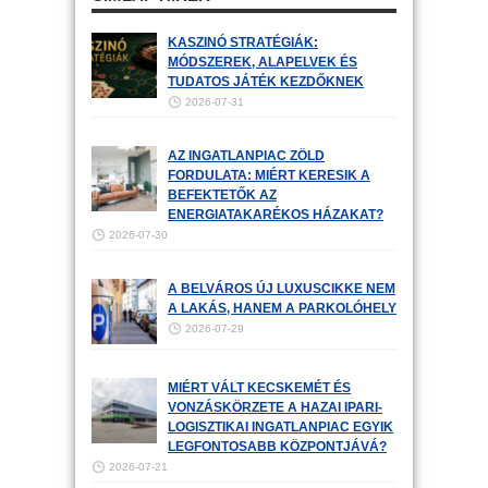
KASZINÓ STRATÉGIÁK:
MÓDSZEREK, ALAPELVEK ÉS
TUDATOS JÁTÉK KEZDŐKNEK
2026-07-31
AZ INGATLANPIAC ZÖLD
FORDULATA: MIÉRT KERESIK A
BEFEKTETŐK AZ
ENERGIATAKARÉKOS HÁZAKAT?
2026-07-30
A BELVÁROS ÚJ LUXUSCIKKE NEM
A LAKÁS, HANEM A PARKOLÓHELY
2026-07-29
MIÉRT VÁLT KECSKEMÉT ÉS
VONZÁSKÖRZETE A HAZAI IPARI-
LOGISZTIKAI INGATLANPIAC EGYIK
LEGFONTOSABB KÖZPONTJÁVÁ?
2026-07-21