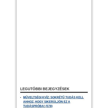
LEGUTÓBBI BEJEGYZÉSEK
MŰVELTSÉGI KVÍZ: SOKRÉTŰ TUDÁS KELL
AHHOZ, HOGY SIKERÜLJÖN EZ A
TUDÁSPRÓBA! (578)