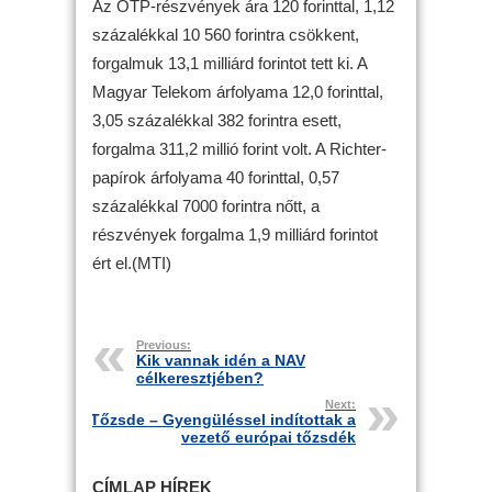
Az OTP-részvények ára 120 forinttal, 1,12
százalékkal 10 560 forintra csökkent,
forgalmuk 13,1 milliárd forintot tett ki. A
Magyar Telekom árfolyama 12,0 forinttal,
3,05 százalékkal 382 forintra esett,
forgalma 311,2 millió forint volt. A Richter-
papírok árfolyama 40 forinttal, 0,57
százalékkal 7000 forintra nőtt, a
részvények forgalma 1,9 milliárd forintot
ért el.(MTI)
Previous:
Kik vannak idén a NAV
célkeresztjében?
Next:
Tőzsde – Gyengüléssel indítottak a
vezető európai tőzsdék
CÍMLAP HÍREK