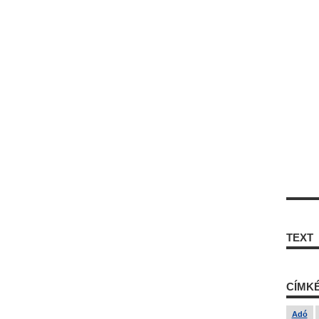
TEXT
CÍMK
Adó