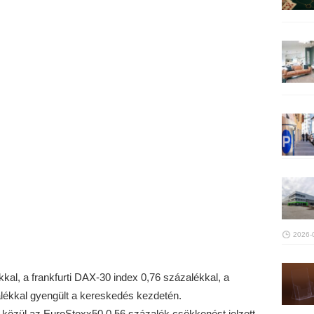
2026-
al, a frankfurti DAX-30 index 0,76 százalékkal, a
lékkal gyengült a kereskedés kezdetén.
i közül az EuroStoxx50 0,56 százalék csökkenést jelzett