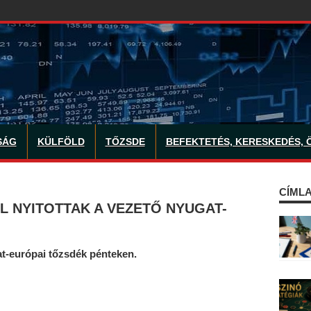
SÁG
KÜLFÖLD
TŐZSDE
BEFEKTETÉS, KERESKEDÉS, 
CÍMLA
L NYITOTTAK A VEZETŐ NYUGAT-
at-európai tőzsdék pénteken.