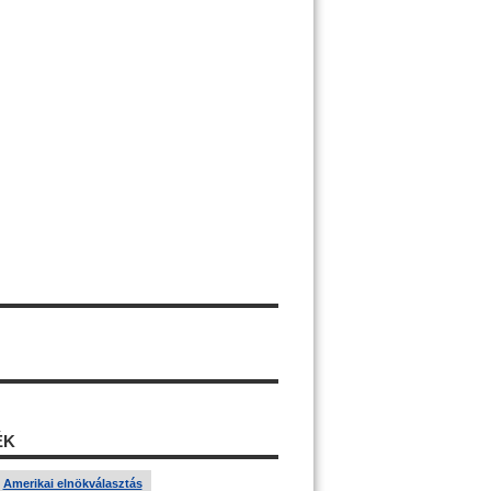
ÉK
Amerikai elnökválasztás