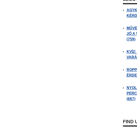
AGYK
KÉRDÉ
MŰVE
JÓ A
(759)
KVÍZ:
VARÁ
ROPP
ÉRDE
NYOL
PERC
(667)
FIND