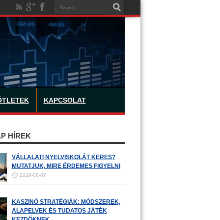
ÖTLETEK
KAPCSOLAT
P HÍREK
VÁLLALATI NYELVISKOLÁT KERES?
MUTATJUK, MIRE ÉRDEMES FIGYELNI
2026-08-07
KASZINÓ STRATÉGIÁK: MÓDSZEREK,
ALAPELVEK ÉS TUDATOS JÁTÉK
KEZDŐKNEK