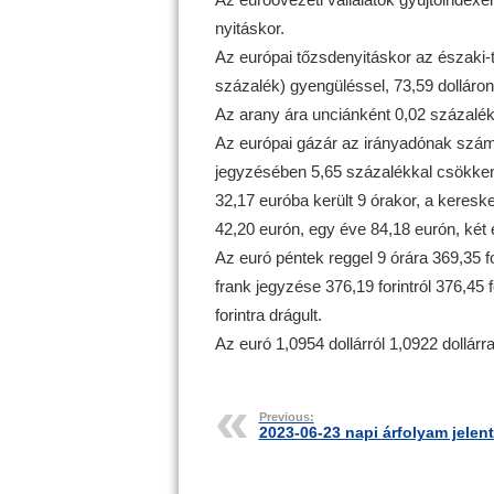
nyitáskor.
Az európai tőzsdenyitáskor az északi-te
százalék) gyengüléssel, 73,59 dolláron 
Az arany ára unciánként 0,02 százalékk
Az európai gázár az irányadónak számí
jegyzésében 5,65 százalékkal csökken
32,17 euróba került 9 órakor, a keres
42,20 eurón, egy éve 84,18 eurón, két 
Az euró péntek reggel 9 órára 369,35 for
frank jegyzése 376,19 forintról 376,45 f
forintra drágult.
Az euró 1,0954 dollárról 1,0922 dollárr
Previous:
2023-06-23 napi árfolyam jelen