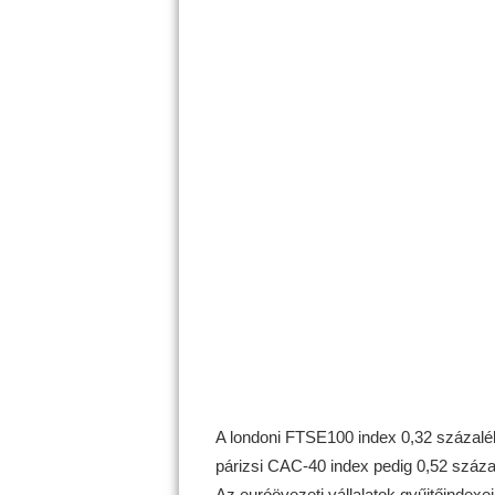
A londoni FTSE100 index 0,32 százalékk
párizsi CAC-40 index pedig 0,52 száza
Az euróövezeti vállalatok gyűjtőindexe