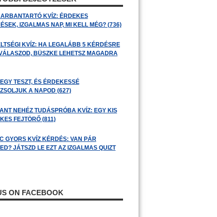
ARBANTARTÓ KVÍZ: ÉRDEKES
SEK, IZGALMAS NAP, MI KELL MÉG? (736)
LTSÉGI KVÍZ: HA LEGALÁBB 5 KÉRDÉSRE
 VÁLASZOD, BÜSZKE LEHETSZ MAGADRA
 EGY TESZT, ÉS ÉRDEKESSÉ
ZSOLJUK A NAPOD (627)
ANT NEHÉZ TUDÁSPRÓBA KVÍZ: EGY KIS
KES FEJTÖRŐ (811)
C GYORS KVÍZ KÉRDÉS: VAN PÁR
ED? JÁTSZD LE EZT AZ IZGALMAS QUIZT
 US ON FACEBOOK