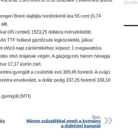
2026-
ngeri Brent olajfajta hordónkénti ára 55 cent (0,74
állt.
al (45 centtel) 1923,25 dollárra mérséklődött.
tó TTF holland gáztőzsde legközelebbi, júliusi
t előző napi záróértékéhez képest: 1 megawattóra
kedés első órájának végén. A gázjegyzés három hónapja
éve 17,17 eurón zárt.
intra gyengült a csütörtök esti 369,45 forintról. A svájci
orintra emelkedett, a dollár pedig 337,25 forintról 338,16
a gyengült.(MTI)
Next:
tés
Három százalékkal emeli a kormány
a diákhitel kamatát