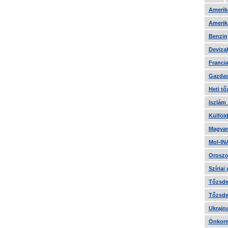
Amerika
Amerika
Benzin
Devizah
Francia
Gazdas
Heti tő
Iszlám
Külföld
Magyar
Mol-IN
Oroszo
Szíriai
Tőzsde 
Tőzsde 
Ukrajn
Önkorm