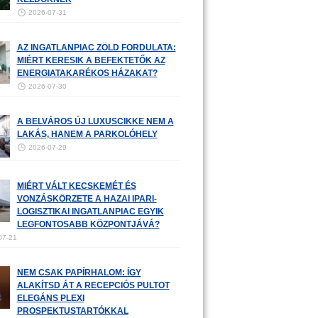
2026-07-31
AZ INGATLANPIAC ZÖLD FORDULATA:
MIÉRT KERESIK A BEFEKTETŐK AZ
ENERGIATAKARÉKOS HÁZAKAT?
2026-07-30
A BELVÁROS ÚJ LUXUSCIKKE NEM A
LAKÁS, HANEM A PARKOLÓHELY
2026-07-29
MIÉRT VÁLT KECSKEMÉT ÉS
VONZÁSKÖRZETE A HAZAI IPARI-
LOGISZTIKAI INGATLANPIAC EGYIK
LEGFONTOSABB KÖZPONTJÁVÁ?
07-21
NEM CSAK PAPÍRHALOM: ÍGY
ALAKÍTSD ÁT A RECEPCIÓS PULTOT
ELEGÁNS PLEXI
PROSPEKTUSTARTÓKKAL