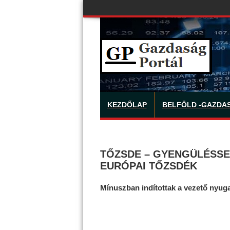
KEZDŐLAP
BELFÖLD -GAZDA
TŐZSDE – GYENGÜLÉSSE
EURÓPAI TŐZSDÉK
Mínuszban indítottak a vezető nyug