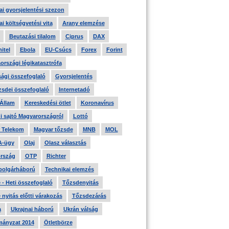
i gyorsjelentési szezon
i költségvetési vita
Arany elemzése
Beutazási tilalom
Ciprus
DAX
itel
Ebola
EU-Csúcs
Forex
Forint
országi légikatasztrófa
ági összefoglaló
Gyorsjelentés
zsdei összefoglaló
Internetadó
 Állam
Kereskedési ötlet
Koronavírus
i sajtó Magyarországról
Lottó
 Telekom
Magyar tőzsde
MNB
MOL
A-ügy
Olaj
Olasz választás
rszág
OTP
Richter
 polgárháború
Technikai elemzés
- Heti összefoglaló
Tőzsdenyitás
nyitás előtti várakozás
Tőzsdezárás
a
Ukrajnai háború
Ukrán válság
ányzat 2014
Ötletbörze