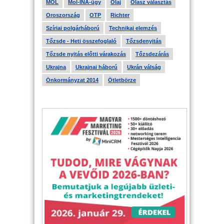
MOL
Mol-INA-ügy
Olaj
Olasz választás
Oroszország
OTP
Richter
Szíriai polgárháború
Technikai elemzés
Tőzsde - Heti összefoglaló
Tőzsdenyitás
Tőzsde nyitás előtti várakozás
Tőzsdezárás
Ukrajna
Ukrajnai háború
Ukrán válság
Önkormányzat 2014
Ötletbörze