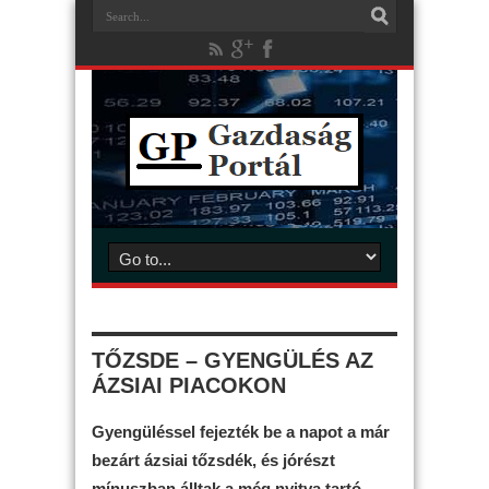
TŐZSDE – GYENGÜLÉS AZ
ÁZSIAI PIACOKON
Gyengüléssel fejezték be a napot a már
bezárt ázsiai tőzsdék, és jórészt
mínuszban álltak a még nyitva tartó