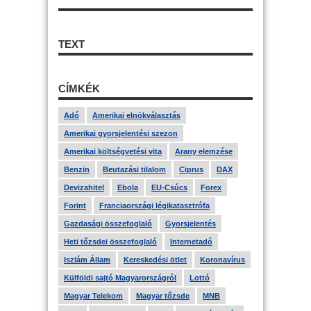
TEXT
CÍMKÉK
Adó
Amerikai elnökválasztás
Amerikai gyorsjelentési szezon
Amerikai költségvetési vita
Arany elemzése
Benzin
Beutazási tilalom
Ciprus
DAX
Devizahitel
Ebola
EU-Csúcs
Forex
Forint
Franciaországi légikatasztrófa
Gazdasági összefoglaló
Gyorsjelentés
Heti tőzsdei összefoglaló
Internetadó
Iszlám Állam
Kereskedési ötlet
Koronavírus
Külföldi sajtó Magyarországról
Lottó
Magyar Telekom
Magyar tőzsde
MNB