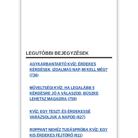
LEGUTÓBBI BEJEGYZÉSEK
AGYKARBANTARTÓ KVÍZ: ÉRDEKES
KÉRDÉSEK, IZGALMAS NAP, MI KELL MÉG?
(736)
MŰVELTSÉGI KVÍZ: HA LEGALÁBB 5
KÉRDÉSRE JÓ A VÁLASZOD, BÜSZKE
LEHETSZ MAGADRA (759)
KVÍZ: EGY TESZT, ÉS ÉRDEKESSÉ
VARÁZSOLJUK A NAPOD (627)
ROPPANT NEHÉZ TUDÁSPRÓBA KVÍZ: EGY
KIS ÉRDEKES FEJTÖRŐ (811)