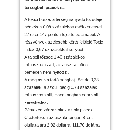
térségbeli piacok is.
A tokiói börze, a térség irányadó tőzsdéje
pénteken 0,09 százalékos csökkenéssel
27 ezer 147 ponton fejezte be a napot. A
részvények szélesebb körét felölelő Topix
index 0,67 százalékkal süllyedt.
A tajpeji tőzsde 1,40 százalékos
mínuszban zárt, az ausztrál börze
pénteken nem nyitott ki.
A még nyitva tartó sanghaji tőzsde 0,23
százalék, a szöuli pedig 0,73 százalék
mínuszban állt, Hongkongban nem volt
kereskedés.
Pénteken zárva voltak az olajpiacok.
Csütörtökön az északi-tengeri Brent
olajfajta ára 2,92 dollárral 111,70 dollárra