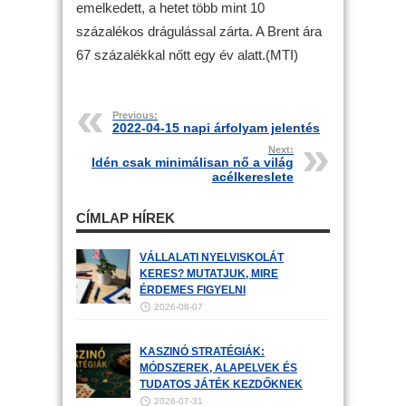
emelkedett, a hetet több mint 10
százalékos drágulással zárta. A Brent ára
67 százalékkal nőtt egy év alatt.(MTI)
Previous:
2022-04-15 napi árfolyam jelentés
Next:
Idén csak minimálisan nő a világ
acélkereslete
CÍMLAP HÍREK
VÁLLALATI NYELVISKOLÁT
KERES? MUTATJUK, MIRE
ÉRDEMES FIGYELNI
2026-08-07
KASZINÓ STRATÉGIÁK:
MÓDSZEREK, ALAPELVEK ÉS
TUDATOS JÁTÉK KEZDŐKNEK
2026-07-31