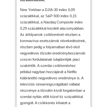
New Yorkban a DJIA-30 index 0,09
százalékkal, az S&P-500 index 0,15
százalékkal, a Nasdaq Composite index
0,29 százalékkal kezdett alacsonyabban.
Az árfolyamok csökkenését részben a
koronavírus-esetszámok növekedésének,
részben pedig a folyamatban lévő első
negyedéves tőzsdei eredménybeszámoló
szezon fordulatainak tulajdonítják piaci
szakértők. A szerdai csökkenéshez
például nagyban hozzájárult a Netflix
kiábrándító negyedéves eredménye is. A
televíziós streamingszolgáltató vállalat
részvénye a tőzsdén kívüli forgalomban a
szerdai nyitás előtt közel tíz százalékkal
gyengült. A csökkenés kihatott a