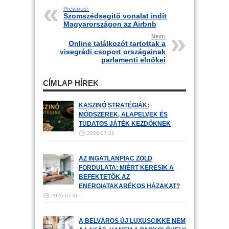
Previous:
Szomszédsegítő vonalat indít
Magyarországon az Airbnb
Next:
Online találkozót tartottak a
visegrádi csoport országainak
parlamenti elnökei
CÍMLAP HÍREK
KASZINÓ STRATÉGIÁK:
MÓDSZEREK, ALAPELVEK ÉS
TUDATOS JÁTÉK KEZDŐKNEK
2026-07-31
AZ INGATLANPIAC ZÖLD
FORDULATA: MIÉRT KERESIK A
BEFEKTETŐK AZ
ENERGIATAKARÉKOS HÁZAKAT?
2026-07-30
A BELVÁROS ÚJ LUXUSCIKKE NEM