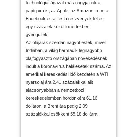
technológiai ágazat más nagyjainak a
papírjaira is, az Apple, az Amazon.com, a
Facebook és a Tesla részvények fél és
egy százalék közötti mértékben
gyengültek.
Az olajárak szerdán nagyot estek, mivel
Indiában, a világ harmadik legnagyobb
olajfogyasztó országában növekedésnek
indult a koronavírus halálesetek száma. Az
amerikai kereskedési idő kezdetén a WTI
nyersolaj ára 2,41 százalékkal állt
alacsonyabban a nemzetközi
kereskedelemben hordónként 61,16
dolláron, a Brent ára pedig 2,09
százalékkal csökkent 65,18 dollárra.