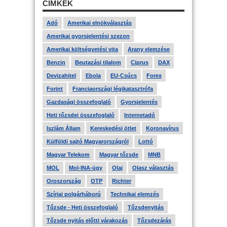
CÍMKÉK
Adó
Amerikai elnökválasztás
Amerikai gyorsjelentési szezon
Amerikai költségvetési vita
Arany elemzése
Benzin
Beutazási tilalom
Ciprus
DAX
Devizahitel
Ebola
EU-Csúcs
Forex
Forint
Franciaországi légikatasztrófa
Gazdasági összefoglaló
Gyorsjelentés
Heti tőzsdei összefoglaló
Internetadó
Iszlám Állam
Kereskedési ötlet
Koronavírus
Külföldi sajtó Magyarországról
Lottó
Magyar Telekom
Magyar tőzsde
MNB
MOL
Mol-INA-ügy
Olaj
Olasz választás
Oroszország
OTP
Richter
Szíriai polgárháború
Technikai elemzés
Tőzsde - Heti összefoglaló
Tőzsdenyitás
Tőzsde nyitás előtti várakozás
Tőzsdezárás