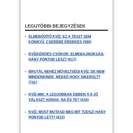
LEGUTÓBBI BEJEGYZÉSEK
ELMEBŐVÍTŐ KVÍZ: EZ A TESZT SEM
KÖNNYŰ, CSERÉBE ÉRDEKES (590)
KVÍZKÉRDÉS CSOKOR: ELMEBAJNOKSÁG,
HÁNY PONTOD LESZ? (617)
BRUTÁL NEHÉZ MŰVELTSÉGI KVÍZ, DE NEM
MINDENKINEK, NEKED HOGY SIKERÜLT?
(741)
KVÍZ-MIX: A LEGJOBBAK EBBEN A 8 JÓ
VÁLASZT ADNAK, NA ÉS TE? (434)
KVÍZ: MOST MUTASD MEG MIT TUDSZ! HÁNY
PONTOD LETT? (633)