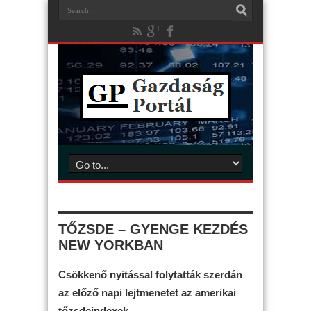
TŐZSDE – GYENGE KEZDÉS
NEW YORKBAN
Csökkenő nyitással folytatták szerdán
az előző napi lejtmenetet az amerikai
tőzsdeindexek.