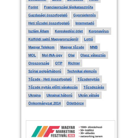
Forint
Franciaországi légikatasztrófa
Gazdasági összefoglaló
Gyorsjelentés
Heti tőzsdei összefoglaló
Internetadó
Iszlám Állam
Kereskedési ötlet
Koronavírus
Külföldi sajtó Magyarországról
Lottó
Magyar Telekom
Magyar tőzsde
MNB
MOL
Mol-INA-ügy
Olaj
Olasz választás
Oroszország
OTP
Richter
Szíriai polgárháború
Technikai elemzés
Tőzsde - Heti összefoglaló
Tőzsdenyitás
Tőzsde nyitás előtti várakozás
Tőzsdezárás
Ukrajna
Ukrajnai háború
Ukrán válság
Önkormányzat 2014
Ötletbörze