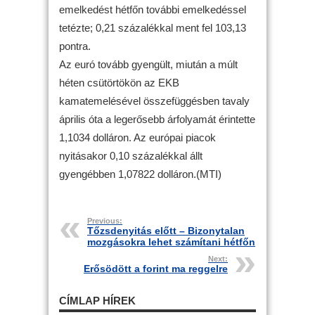
emelkedést hétfőn további emelkedéssel
tetézte; 0,21 százalékkal ment fel 103,13
pontra.
Az euró tovább gyengült, miután a múlt
héten csütörtökön az EKB
kamatemelésével összefüggésben tavaly
április óta a legerősebb árfolyamát érintette
1,1034 dolláron. Az európai piacok
nyitásakor 0,10 százalékkal állt
gyengébben 1,07822 dolláron.(MTI)
Previous:
Tőzsdenyitás előtt – Bizonytalan
mozgásokra lehet számítani hétfőn
Next:
Erősödött a forint ma reggelre
CÍMLAP HÍREK