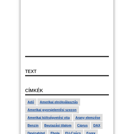
TEXT
CÍMKÉK
Adó
Amerikai elnökválasztás
Amerikai gyorsjelentési szezon
Amerikai költségvetési vita
Arany elemzése
Benzin
Beutazási tilalom
Ciprus
DAX
Devizahitel
Ebola
EU-Csúcs
Forex