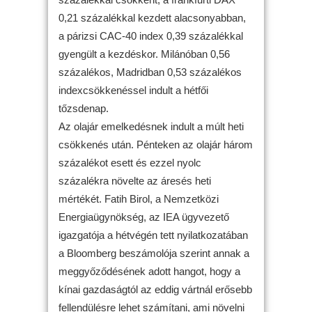
0,21 százalékkal kezdett alacsonyabban,
a párizsi CAC-40 index 0,39 százalékkal
gyengült a kezdéskor. Milánóban 0,56
százalékos, Madridban 0,53 százalékos
indexcsökkenéssel indult a hétfői
tőzsdenap.
Az olajár emelkedésnek indult a múlt heti
csökkenés után. Pénteken az olajár három
százalékot esett és ezzel nyolc
százalékra növelte az áresés heti
mértékét. Fatih Birol, a Nemzetközi
Energiaügynökség, az IEA ügyvezető
igazgatója a hétvégén tett nyilatkozatában
a Bloomberg beszámolója szerint annak a
meggyőződésének adott hangot, hogy a
kínai gazdaságtól az eddig vártnál erősebb
fellendülésre lehet számítani, ami növelni