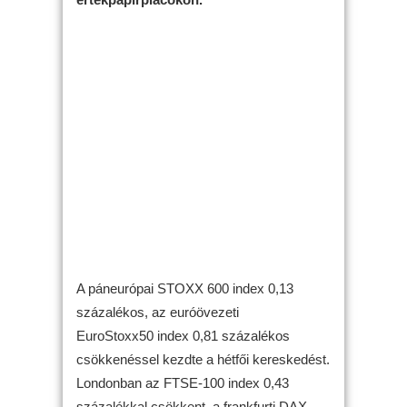
A páneurópai STOXX 600 index 0,13
százalékos, az euróövezeti
EuroStoxx50 index 0,81 százalékos
csökkenéssel kezdte a hétfői kereskedést.
Londonban az FTSE-100 index 0,43
százalékkal csökkent, a frankfurti DAX