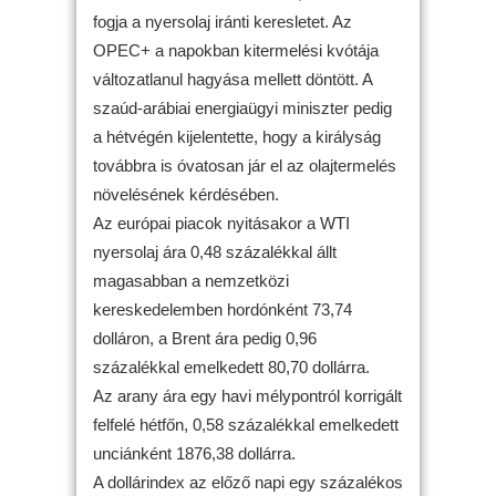
fogja a nyersolaj iránti keresletet. Az
OPEC+ a napokban kitermelési kvótája
változatlanul hagyása mellett döntött. A
szaúd-arábiai energiaügyi miniszter pedig
a hétvégén kijelentette, hogy a királyság
továbbra is óvatosan jár el az olajtermelés
növelésének kérdésében.
Az európai piacok nyitásakor a WTI
nyersolaj ára 0,48 százalékkal állt
magasabban a nemzetközi
kereskedelemben hordónként 73,74
dolláron, a Brent ára pedig 0,96
százalékkal emelkedett 80,70 dollárra.
Az arany ára egy havi mélypontról korrigált
felfelé hétfőn, 0,58 százalékkal emelkedett
unciánként 1876,38 dollárra.
A dollárindex az előző napi egy százalékos