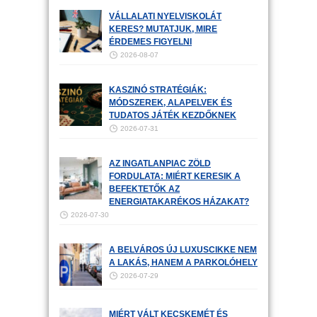
VÁLLALATI NYELVISKOLÁT
KERES? MUTATJUK, MIRE
ÉRDEMES FIGYELNI
2026-08-07
KASZINÓ STRATÉGIÁK:
MÓDSZEREK, ALAPELVEK ÉS
TUDATOS JÁTÉK KEZDŐKNEK
2026-07-31
AZ INGATLANPIAC ZÖLD
FORDULATA: MIÉRT KERESIK A
BEFEKTETŐK AZ
ENERGIATAKARÉKOS HÁZAKAT?
2026-07-30
A BELVÁROS ÚJ LUXUSCIKKE NEM
A LAKÁS, HANEM A PARKOLÓHELY
2026-07-29
MIÉRT VÁLT KECSKEMÉT ÉS