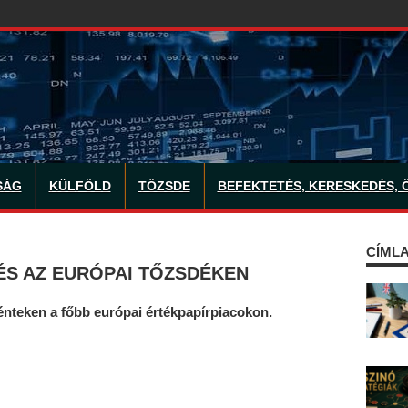
SÁG
KÜLFÖLD
TŐZSDE
BEFEKTETÉS, KERESKEDÉS, 
CÍMLA
ÉS AZ EURÓPAI TŐZSDÉKEN
énteken a főbb európai értékpapírpiacokon.