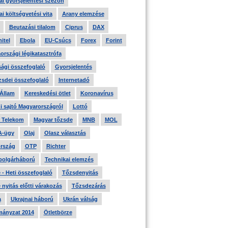
i gyorsjelentési szezon
i költségvetési vita
Arany elemzése
Beutazási tilalom
Ciprus
DAX
itel
Ebola
EU-Csúcs
Forex
Forint
országi légikatasztrófa
ági összefoglaló
Gyorsjelentés
zsdei összefoglaló
Internetadó
 Állam
Kereskedési ötlet
Koronavírus
i sajtó Magyarországról
Lottó
 Telekom
Magyar tőzsde
MNB
MOL
A-ügy
Olaj
Olasz választás
rszág
OTP
Richter
 polgárháború
Technikai elemzés
- Heti összefoglaló
Tőzsdenyitás
nyitás előtti várakozás
Tőzsdezárás
a
Ukrajnai háború
Ukrán válság
ányzat 2014
Ötletbörze