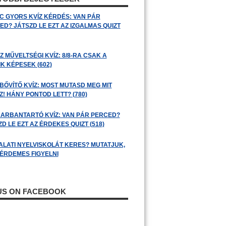
C GYORS KVÍZ KÉRDÉS: VAN PÁR
ED? JÁTSZD LE EZT AZ IZGALMAS QUIZT
 MŰVELTSÉGI KVÍZ: 8/8-RA CSAK A
K KÉPESEK (602)
BŐVÍTŐ KVÍZ: MOST MUTASD MEG MIT
! HÁNY PONTOD LETT? (780)
ARBANTARTÓ KVÍZ: VAN PÁR PERCED?
D LE EZT AZ ÉRDEKES QUIZT (518)
ALATI NYELVISKOLÁT KERES? MUTATJUK,
 ÉRDEMES FIGYELNI
 US ON FACEBOOK