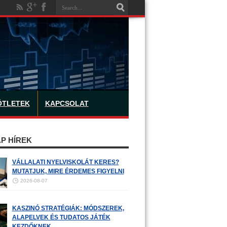
ÖTLETEK
KAPCSOLAT
P HÍREK
VÁLLALATI NYELVISKOLÁT KERES?
MUTATJUK, MIRE ÉRDEMES FIGYELNI
2026-08-07
KASZINÓ STRATÉGIÁK: MÓDSZEREK,
ALAPELVEK ÉS TUDATOS JÁTÉK
KEZDŐKNEK