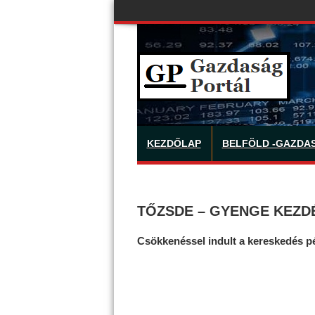
KEZDŐLAP
BELFÖLD -GAZDA
TŐZSDE – GYENGE KEZD
Csökkenéssel indult a kereskedés p