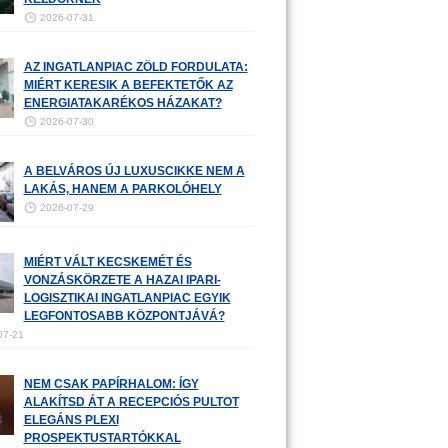
2026-07-31
AZ INGATLANPIAC ZÖLD FORDULATA:
MIÉRT KERESIK A BEFEKTETŐK AZ
ENERGIATAKARÉKOS HÁZAKAT?
2026-07-30
A BELVÁROS ÚJ LUXUSCIKKE NEM A
LAKÁS, HANEM A PARKOLÓHELY
2026-07-29
MIÉRT VÁLT KECSKEMÉT ÉS
VONZÁSKÖRZETE A HAZAI IPARI-
LOGISZTIKAI INGATLANPIAC EGYIK
LEGFONTOSABB KÖZPONTJÁVÁ?
07-21
NEM CSAK PAPÍRHALOM: ÍGY
ALAKÍTSD ÁT A RECEPCIÓS PULTOT
ELEGÁNS PLEXI
PROSPEKTUSTARTÓKKAL