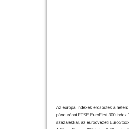
Az európai indexek erősödtek a héten: 
páneurópai FTSE EuroFirst 300 index 1
százalékkal, az euróövezeti EuroStoxx