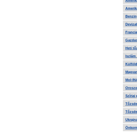
Amerika
Amerika
Benzin
Devizah
Francia
Gazdas
Heti tő
Iszlám
Külföld
Magyar
Mol-IN
Oroszo
Szíriai
Tőzsde 
Tőzsde 
Ukrajn
Önkorm