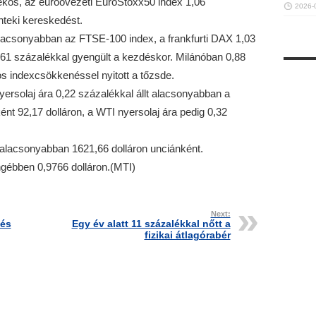
ékos, az euróövezeti EuroStoxx50 index 1,06
2026-
teki kereskedést.
lacsonyabban az FTSE-100 index, a frankfurti DAX 1,03
,61 százalékkal gyengült a kezdéskor. Milánóban 0,88
 indexcsökkenéssel nyitott a tőzsde.
yersolaj ára 0,22 százalékkal állt alacsonyabban a
 92,17 dolláron, a WTI nyersolaj ára pedig 0,32
l alacsonyabban 1621,66 dolláron unciánként.
ngébben 0,9766 dolláron.(MTI)
Next:
tés
Egy év alatt 11 százalékkal nőtt a
fizikai átlagórabér