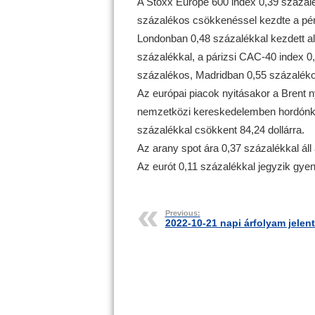
A Stoxx Europe 600 index 0,39 százal
százalékos csökkenéssel kezdte a pén
Londonban 0,48 százalékkal kezdett a
százalékkal, a párizsi CAC-40 index 0
százalékos, Madridban 0,55 százalékos
Az európai piacok nyitásakor a Brent n
nemzetközi kereskedelemben hordónként
százalékkal csökkent 84,24 dollárra.
Az arany spot ára 0,37 százalékkal ál
Az eurót 0,11 százalékkal jegyzik gye
Previous:
2022-10-21 napi árfolyam jelen