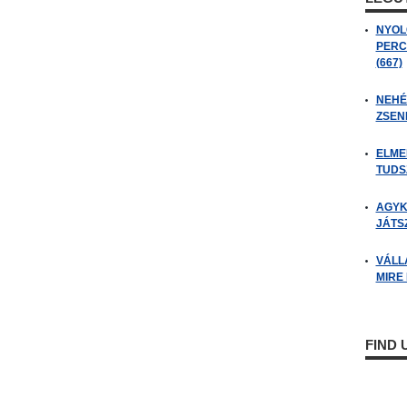
NYOL
PERC
(667)
NEHÉZ
ZSENI
ELME
TUDSZ
AGYK
JÁTSZ
VÁLL
MIRE
FIND