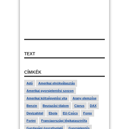
TEXT
CÍMKÉK
Adó
Amerikai elnökválasztás
Amerikai gyorsjelentési szezon
Amerikai költségvetési vita
Arany elemzése
Benzin
Beutazási tilalom
Ciprus
DAX
Devizahitel
Ebola
EU-Csúcs
Forex
Forint
Franciaországi légikatasztrófa
Gazdasági összefoglaló
Gyorsjelentés