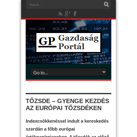
TŐZSDE – GYENGE KEZDÉS
AZ EURÓPAI TŐZSDÉKEN
Indexcsökkenéssel indult a kereskedés
szerdán a főbb európai
értékpapírpiacokon. A tőzsdék az előző