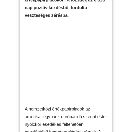
nap pozitív kezdésből fordulta
veszteséges zárásba.
A nemzetközi értékpapírpiacok az
amerikai jegybank európai idő szerint este
nyolckor esedékes feltehetően
nagyléptékű kamatemelésére várnak. A