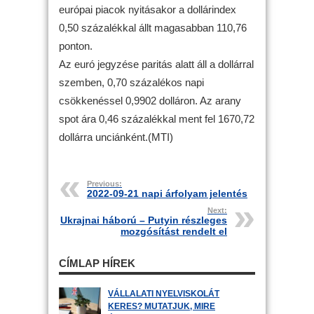
európai piacok nyitásakor a dollárindex
0,50 százalékkal állt magasabban 110,76
ponton.
Az euró jegyzése paritás alatt áll a dollárral
szemben, 0,70 százalékos napi
csökkenéssel 0,9902 dolláron. Az arany
spot ára 0,46 százalékkal ment fel 1670,72
dollárra unciánként.(MTI)
Previous:
2022-09-21 napi árfolyam jelentés
Next:
Ukrajnai háború – Putyin részleges
mozgósítást rendelt el
CÍMLAP HÍREK
VÁLLALATI NYELVISKOLÁT
KERES? MUTATJUK, MIRE