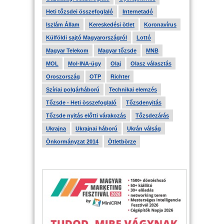
Heti tőzsdei összefoglaló
Internetadó
Iszlám Állam
Kereskedési ötlet
Koronavírus
Külföldi sajtó Magyarországról
Lottó
Magyar Telekom
Magyar tőzsde
MNB
MOL
Mol-INA-ügy
Olaj
Olasz választás
Oroszország
OTP
Richter
Szíriai polgárháború
Technikai elemzés
Tőzsde - Heti összefoglaló
Tőzsdenyitás
Tőzsde nyitás előtti várakozás
Tőzsdezárás
Ukrajna
Ukrajnai háború
Ukrán válság
Önkormányzat 2014
Ötletbörze