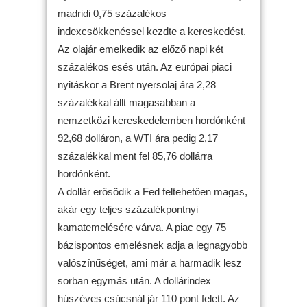
madridi 0,75 százalékos
indexcsökkenéssel kezdte a kereskedést.
Az olajár emelkedik az előző napi két
százalékos esés után. Az európai piaci
nyitáskor a Brent nyersolaj ára 2,28
százalékkal állt magasabban a
nemzetközi kereskedelemben hordónként
92,68 dolláron, a WTI ára pedig 2,17
százalékkal ment fel 85,76 dollárra
hordónként.
A dollár erősödik a Fed feltehetően magas,
akár egy teljes százalékpontnyi
kamatemelésére várva. A piac egy 75
bázispontos emelésnek adja a legnagyobb
valószínűséget, ami már a harmadik lesz
sorban egymás után. A dollárindex
húszéves csúcsnál jár 110 pont felett. Az