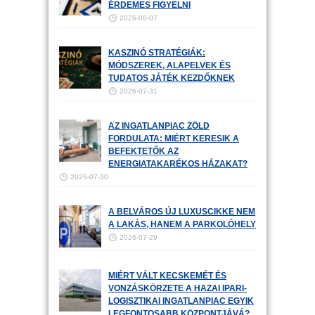
ÉRDEMES FIGYELNI
2026-08-07
KASZINÓ STRATÉGIÁK:
MÓDSZEREK, ALAPELVEK ÉS
TUDATOS JÁTÉK KEZDŐKNEK
2026-07-31
AZ INGATLANPIAC ZÖLD
FORDULATA: MIÉRT KERESIK A
BEFEKTETŐK AZ
ENERGIATAKARÉKOS HÁZAKAT?
2026-07-30
A BELVÁROS ÚJ LUXUSCIKKE NEM
A LAKÁS, HANEM A PARKOLÓHELY
2026-07-29
MIÉRT VÁLT KECSKEMÉT ÉS
VONZÁSKÖRZETE A HAZAI IPARI-
LOGISZTIKAI INGATLANPIAC EGYIK
LEGFONTOSABB KÖZPONTJÁVÁ?