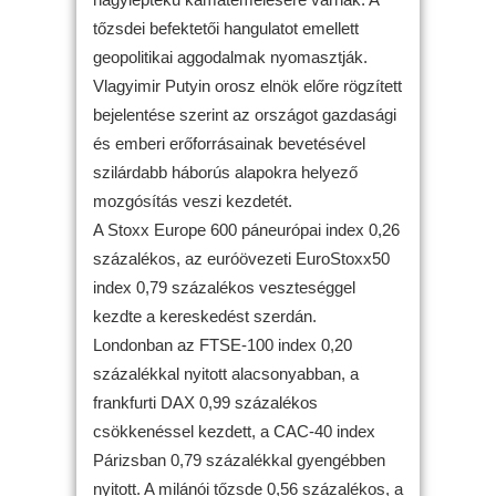
tőzsdei befektetői hangulatot emellett
geopolitikai aggodalmak nyomasztják.
Vlagyimir Putyin orosz elnök előre rögzített
bejelentése szerint az országot gazdasági
és emberi erőforrásainak bevetésével
szilárdabb háborús alapokra helyező
mozgósítás veszi kezdetét.
A Stoxx Europe 600 páneurópai index 0,26
százalékos, az euróövezeti EuroStoxx50
index 0,79 százalékos veszteséggel
kezdte a kereskedést szerdán.
Londonban az FTSE-100 index 0,20
százalékkal nyitott alacsonyabban, a
frankfurti DAX 0,99 százalékos
csökkenéssel kezdett, a CAC-40 index
Párizsban 0,79 százalékkal gyengébben
nyitott. A milánói tőzsde 0,56 százalékos, a