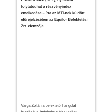
folytatódhat a részvényindex
emelkedése – írta az MTI-nek küldött
előrejelzésében az Equilor Befektetési
Zrt. elemzője.
Varga Zoltán a befektetői hangulat
javulásával indokolta a bizakodást.