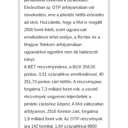
Elsősorban az OTP árfolyamában vár
növekedést, erre a jelentős hétfői erősödés
ad okot. Hozzátette, hogy a Mol is megállt
2500 forint felett, ezért ugyancsak
emelkedésre lehet esélye, a Richter és a
Magyar Telekom árfolyamában
ugyanakkor egyelőre nem lát határozott
irányt.
A BÉT részvényindexe, a BUX 204,55
pontos, 0,51 százalékos emelkedéssel, 40
261,73 ponton zárt hétfőn. A részvénypiac
forgalma 7,3 milliárd forint volt, a vezető
részvények vegyesen teljesítettek a
pénteki záráshoz képest. A Mol változatlan
árfolyamon, 2516 forinton zárt, forgalma
1,8 milliárd forint volt. Az OTP-részvények
ára 142 forinttal, 1,64 százalékkal 8800