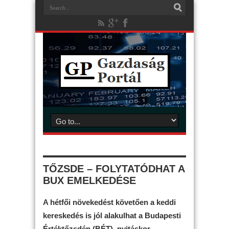
TŐZSDE – FOLYTATÓDHAT A
BUX EMELKEDÉSE
A hétfői növekedést követően a keddi
kereskedés is jól alakulhat a Budapesti
Értéktőzsdén (BÉT), nyitáskor