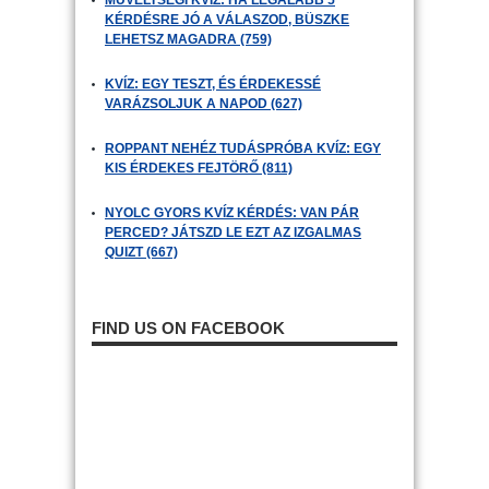
MŰVELTSÉGI KVÍZ: HA LEGALÁBB 5
KÉRDÉSRE JÓ A VÁLASZOD, BÜSZKE
LEHETSZ MAGADRA (759)
KVÍZ: EGY TESZT, ÉS ÉRDEKESSÉ
VARÁZSOLJUK A NAPOD (627)
ROPPANT NEHÉZ TUDÁSPRÓBA KVÍZ: EGY
KIS ÉRDEKES FEJTÖRŐ (811)
NYOLC GYORS KVÍZ KÉRDÉS: VAN PÁR
PERCED? JÁTSZD LE EZT AZ IZGALMAS
QUIZT (667)
FIND US ON FACEBOOK