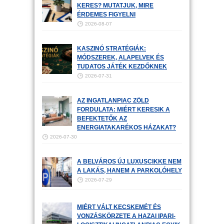
KERES? MUTATJUK, MIRE
ÉRDEMES FIGYELNI
2026-08-07
KASZINÓ STRATÉGIÁK:
MÓDSZEREK, ALAPELVEK ÉS
TUDATOS JÁTÉK KEZDŐKNEK
2026-07-31
AZ INGATLANPIAC ZÖLD
FORDULATA: MIÉRT KERESIK A
BEFEKTETŐK AZ
ENERGIATAKARÉKOS HÁZAKAT?
2026-07-30
A BELVÁROS ÚJ LUXUSCIKKE NEM
A LAKÁS, HANEM A PARKOLÓHELY
2026-07-29
MIÉRT VÁLT KECSKEMÉT ÉS
VONZÁSKÖRZETE A HAZAI IPARI-