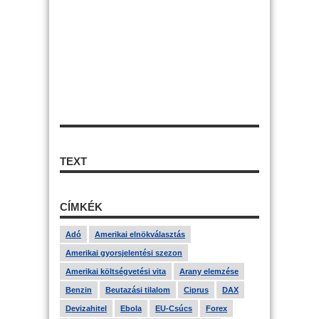
TEXT
CÍMKÉK
Adó
Amerikai elnökválasztás
Amerikai gyorsjelentési szezon
Amerikai költségvetési vita
Arany elemzése
Benzin
Beutazási tilalom
Ciprus
DAX
Devizahitel
Ebola
EU-Csúcs
Forex