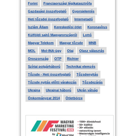
Forint
Franciaországi légikatasztrófa
Gazdasági összefoglaló
Gyorsjelentés
Heti tőzsdei összefoglaló
Internetadó
Iszlám Állam
Kereskedési ötlet
Koronavírus
Külföldi sajtó Magyarországról
Lottó
Magyar Telekom
Magyar tőzsde
MNB
MOL
Mol-INA-ügy
Olaj
Olasz választás
Oroszország
OTP
Richter
Szíriai polgárháború
Technikai elemzés
Tőzsde - Heti összefoglaló
Tőzsdenyitás
Tőzsde nyitás előtti várakozás
Tőzsdezárás
Ukrajna
Ukrajnai háború
Ukrán válság
Önkormányzat 2014
Ötletbörze