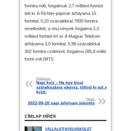
forintra nőtt, forgalmuk 2,7 milliárd forintot
tett ki. A Richter-papírok árfolyama 15
forinttal, 0,20 százalékkal 7600 forintra
emelkedett, a részvények forgalma 2,3
milliárd forintot ért el. A Magyar Telekom
árfolyama 3,0 forinttal, 0,98 százalékkal
302 forintra csökkent, forgalma 285,8 millió
forint volt.(MTI)
Previous:
Napi kvíz – Ha egy kicsi
szórakozásra vágysz, töltsd ki ezt a
kvízt.
Next:
2022-09-20 napi árfolyam jelentés
CÍMLAP HÍREK
VÁLLALATI NYELVISKOLÁT