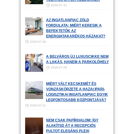
2026-07-31
AZ INGATLANPIAC ZÖLD
FORDULATA: MIÉRT KERESIK A
BEFEKTETŐK AZ
ENERGIATAKARÉKOS HÁZAKAT?
2026-07-30
A BELVÁROS ÚJ LUXUSCIKKE NEM
A LAKÁS, HANEM A PARKOLÓHELY
2026-07-29
MIÉRT VÁLT KECSKEMÉT ÉS
VONZÁSKÖRZETE A HAZAI IPARI-
LOGISZTIKAI INGATLANPIAC EGYIK
LEGFONTOSABB KÖZPONTJÁVÁ?
2026-07-21
NEM CSAK PAPÍRHALOM: ÍGY
ALAKÍTSD ÁT A RECEPCIÓS
PULTOT ELEGÁNS PLEXI