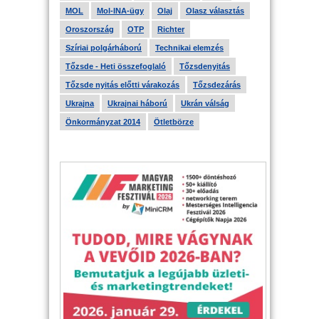
MOL
Mol-INA-ügy
Olaj
Olasz választás
Oroszország
OTP
Richter
Szíriai polgárháború
Technikai elemzés
Tőzsde - Heti összefoglaló
Tőzsdenyitás
Tőzsde nyitás előtti várakozás
Tőzsdezárás
Ukrajna
Ukrajnai háború
Ukrán válság
Önkormányzat 2014
Ötletbörze