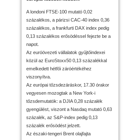
A londoni FTSE-100 mutató 0,02
százalékos, a párizsi CAC-40 index 0,36
százalékos, a frankfurti DAX index pedig
0,13 százalékos erősödéssel fejezte be a
napot.
Az euróövezeti vállalatok gyűjtőindexei
közül az EuroStoxx50 0,13 százalékkal
emelkedett hétfői záróértékéhez
viszonyítva.
Az európai tőzsdezáráskor, 17.30 órakor
vegyesen mozogtak a New York-i
tőzsdemutatók: a DJIA 0,28 százalék
gyengülést, viszont a Nasdaq mutató 0,63
százalék, az S&P-index pedig 0,13
százalék erősödést jelzett.
Az északi-tengeri Brent olajfajta