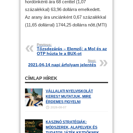
hordónkénti ára 68 centtel (1,07
százalékkal) 63,96 dollárra emelkedett.
Az arany ára unciánként 0,67 százalékkal
(11,65 dollárral) 1744,25 dollárra nőtt.(MTI)
Previous:
Tőzsdezárás – Elemző: a Mol és az
OTP húzta le a BUX-ot
Next:
2021-04-14 napi árfolyam jelentés
CÍMLAP HÍREK
VÁLLALATI NYELVISKOLÁT
KERES? MUTATJUK, MIRE
ÉRDEMES FIGYELNI
2026-08-07
KASZINÓ STRATÉGIÁK:
MÓDSZEREK, ALAPELVEK ÉS
TUDATOS JÁTÉK KEZDŐKNEK