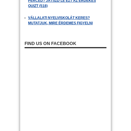
PERCED? JÁTSZD LE EZT AZ ÉRDEKES
QUIZT (518)
VÁLLALATI NYELVISKOLÁT KERES?
MUTATJUK, MIRE ÉRDEMES FIGYELNI
FIND US ON FACEBOOK