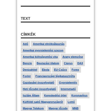
TEXT
CÍMKÉK
Adó
Amerikai elnökválasztás
Amerikai gyorsjelentési szezon
Amerikai költségvetési vita
Arany elemzése
Benzin
Beutazási tilalom
Ciprus
DAX
Devizahitel
Ebola
EU-Csúcs
Forex
Forint
Franciaországi légikatasztrófa
Gazdasági összefoglaló
Gyorsjelentés
Heti tőzsdei összefoglaló
Internetadó
Iszlám Állam
Kereskedési ötlet
Koronavírus
Külföldi sajtó Magyarországról
Lottó
Magyar Telekom
Magyar tőzsde
MNB