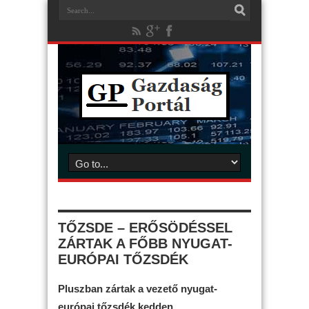
TŐZSDE – ERŐSÖDÉSSEL
ZÁRTAK A FŐBB NYUGAT-
EURÓPAI TŐZSDÉK
Pluszban zártak a vezető nyugat-
európai tőzsdék kedden.