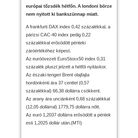
európai tőzsdék hétfőn. A londoni börze
nem nyitott ki bankszünnap miatt.
A frankfurti DAX index 0,42 százalékkal, a
párizsi CAC-40 index pedig 0,22
százalékkal erősödött pénteki
záróértékéhez képest.
Az euróövezeti EuroStoxx50 index 0,31
százalék pluszt jelzett a hétfői nyitáskor.
Az északi-tengeri Brent olajfajta
hordónkénti ára 37 centtel (0,57
százalékkal) 66,38 dollárra csökkent.
Az arany ára unciánként 0,68 százalékkal
(12,05 dollárral) 1779,75 dollárra nőtt.
Az euró 1,2037 dollárra erősödött a péntek
esti 1,2025 dollár után.(MTI)