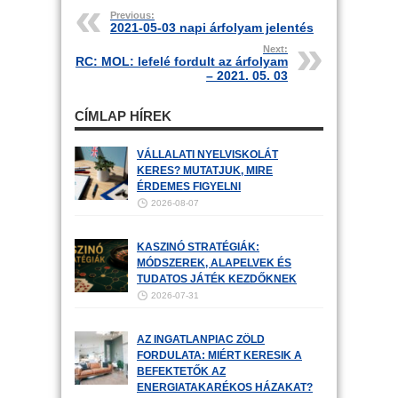
Previous:
2021-05-03 napi árfolyam jelentés
Next:
RC: MOL: lefelé fordult az árfolyam
– 2021. 05. 03
CÍMLAP HÍREK
VÁLLALATI NYELVISKOLÁT
KERES? MUTATJUK, MIRE
ÉRDEMES FIGYELNI
2026-08-07
KASZINÓ STRATÉGIÁK:
MÓDSZEREK, ALAPELVEK ÉS
TUDATOS JÁTÉK KEZDŐKNEK
2026-07-31
AZ INGATLANPIAC ZÖLD
FORDULATA: MIÉRT KERESIK A
BEFEKTETŐK AZ
ENERGIATAKARÉKOS HÁZAKAT?