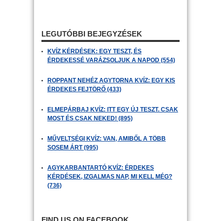
LEGUTÓBBI BEJEGYZÉSEK
KVÍZ KÉRDÉSEK: EGY TESZT, ÉS
ÉRDEKESSÉ VARÁZSOLJUK A NAPOD (554)
ROPPANT NEHÉZ AGYTORNA KVÍZ: EGY KIS
ÉRDEKES FEJTÖRŐ (433)
ELMEPÁRBAJ KVÍZ: ITT EGY ÚJ TESZT. CSAK
MOST ÉS CSAK NEKED! (895)
MŰVELTSÉGI KVÍZ: VAN, AMIBŐL A TÖBB
SOSEM ÁRT (995)
AGYKARBANTARTÓ KVÍZ: ÉRDEKES
KÉRDÉSEK, IZGALMAS NAP, MI KELL MÉG?
(736)
FIND US ON FACEBOOK