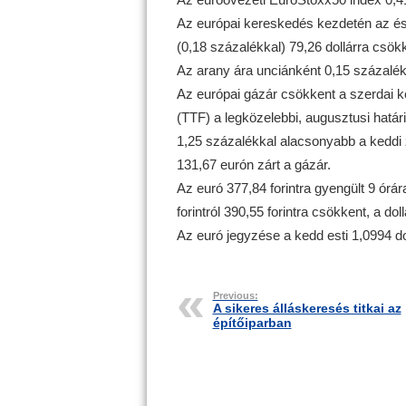
Az európai kereskedés kezdetén az ész
(0,18 százalékkal) 79,26 dollárra csök
Az arany ára unciánként 0,15 százalékka
Az európai gázár csökkent a szerdai k
(TTF) a legközelebbi, augusztusi hatá
1,25 százalékkal alacsonyabb a keddi 
131,67 eurón zárt a gázár.
Az euró 377,84 forintra gyengült 9 órár
forintról 390,55 forintra csökkent, a doll
Az euró jegyzése a kedd esti 1,0994 dol
Previous:
A sikeres álláskeresés titkai az
építőiparban