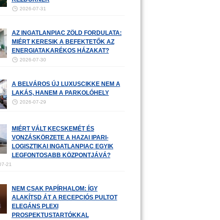
2026-07-31
AZ INGATLANPIAC ZÖLD FORDULATA:
MIÉRT KERESIK A BEFEKTETŐK AZ
ENERGIATAKARÉKOS HÁZAKAT?
2026-07-30
A BELVÁROS ÚJ LUXUSCIKKE NEM A
LAKÁS, HANEM A PARKOLÓHELY
2026-07-29
MIÉRT VÁLT KECSKEMÉT ÉS
VONZÁSKÖRZETE A HAZAI IPARI-
LOGISZTIKAI INGATLANPIAC EGYIK
LEGFONTOSABB KÖZPONTJÁVÁ?
07-21
NEM CSAK PAPÍRHALOM: ÍGY
ALAKÍTSD ÁT A RECEPCIÓS PULTOT
ELEGÁNS PLEXI
PROSPEKTUSTARTÓKKAL