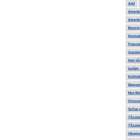
Adó
Amerika
Amerika
Benzin
Devizah
Francia
Gazdas
Heti tő
Iszlám
Külföld
Magyar
Mol-IN
Oroszo
Szíriai
Tőzsde 
Tőzsde 
Ukrajn