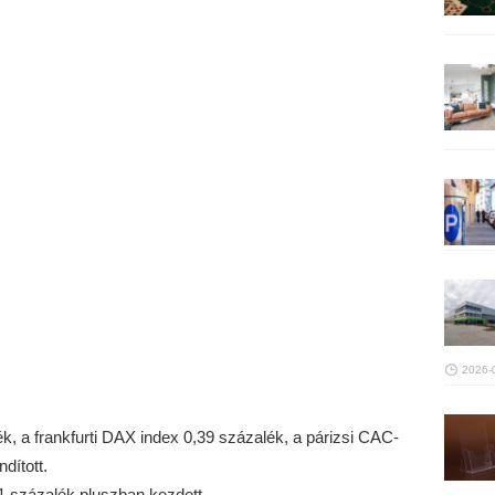
2026-
k, a frankfurti DAX index 0,39 százalék, a párizsi CAC-
dított.
1 százalék pluszban kezdett.