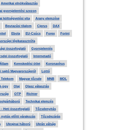
Amerikai elnökválasztás
i gyorsjelentési szezon
i költségvetési vita
Arany elemzése
Beutazási tilalom
Ciprus
DAX
itel
Ebola
EU-Csúcs
Forex
Forint
országi légikatasztrófa
ági összefoglaló
Gyorsjelentés
zsdei összefoglaló
Internetadó
 Állam
Kereskedési ötlet
Koronavírus
i sajtó Magyarországról
Lottó
 Telekom
Magyar tőzsde
MNB
MOL
A-ügy
Olaj
Olasz választás
rszág
OTP
Richter
 polgárháború
Technikai elemzés
- Heti összefoglaló
Tőzsdenyitás
nyitás előtti várakozás
Tőzsdezárás
a
Ukrajnai háború
Ukrán válság