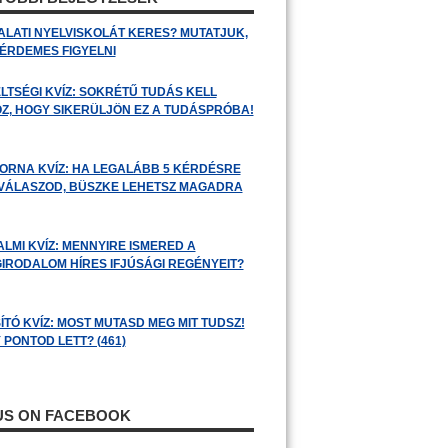
ALATI NYELVISKOLÁT KERES? MUTATJUK,
 ÉRDEMES FIGYELNI
LTSÉGI KVÍZ: SOKRÉTŰ TUDÁS KELL
Z, HOGY SIKERÜLJÖN EZ A TUDÁSPRÓBA!
ORNA KVÍZ: HA LEGALÁBB 5 KÉRDÉSRE
 VÁLASZOD, BÜSZKE LEHETSZ MAGADRA
ALMI KVÍZ: MENNYIRE ISMERED A
GIRODALOM HÍRES IFJÚSÁGI REGÉNYEIT?
ÍTÓ KVÍZ: MOST MUTASD MEG MIT TUDSZ!
 PONTOD LETT? (461)
 US ON FACEBOOK