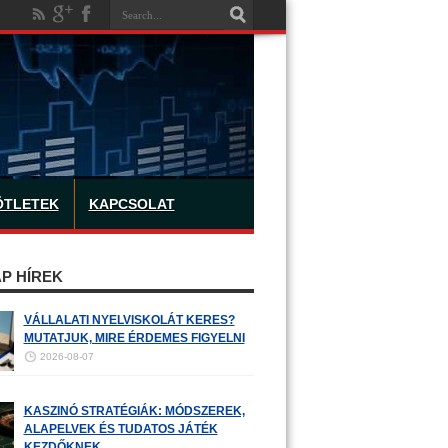
ÖTLETEK
KAPCSOLAT
P HÍREK
VÁLLALATI NYELVISKOLÁT KERES?
MUTATJUK, MIRE ÉRDEMES FIGYELNI
2026-08-07
KASZINÓ STRATÉGIÁK: MÓDSZEREK,
ALAPELVEK ÉS TUDATOS JÁTÉK
KEZDŐKNEK