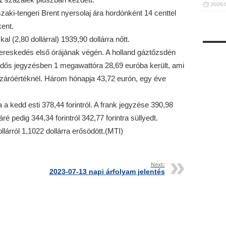
2026-
aki-tengeri Brent nyersolaj ára hordónként 14 centtel
kent.
l (2,80 dollárral) 1939,90 dollárra nőtt.
ereskedés első órájának végén. A holland gáztőzsdén
ridős jegyzésben 1 megawattóra 28,69 euróba került, ami
záróértéknél. Három hónapja 43,72 eurón, egy éve
a a kedd esti 378,44 forintról. A frank jegyzése 390,98
áré pedig 344,34 forintról 342,77 forintra süllyedt.
lárról 1,1022 dollárra erősödött.(MTI)
Next:
2023-07-13 napi árfolyam jelentés