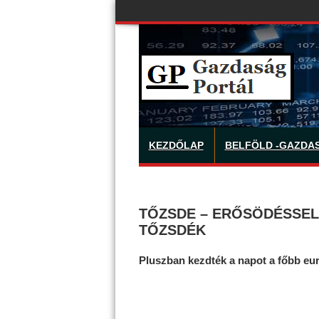
KEZDŐLAP
BELFÖLD -GAZDA
TŐZSDE – ERŐSÖDÉSSEL 
TŐZSDÉK
Pluszban kezdték a napot a főbb eu