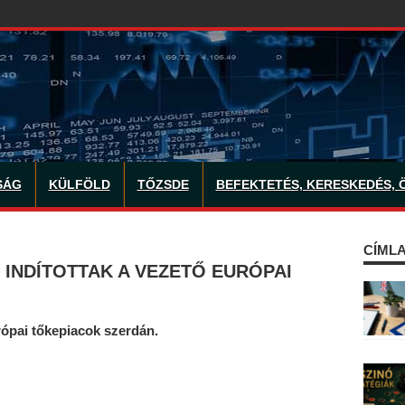
SÁG
KÜLFÖLD
TŐZSDE
BEFEKTETÉS, KERESKEDÉS, 
CÍMLA
INDÍTOTTAK A VEZETŐ EURÓPAI
rópai tőkepiacok szerdán.