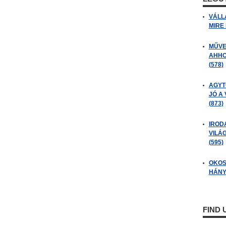
VÁLL
MIRE
MŰVE
AHHO
(578)
AGYT
JÓ A
(873)
IROD
VILÁ
(595)
OKOS
HÁNY
FIND