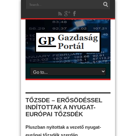
TŐZSDE – ERŐSÖDÉSSEL
INDÍTOTTAK A NYUGAT-
EURÓPAI TŐZSDÉK
Pluszban nyitottak a vezető nyugat-
európai tőzsdék szerdán.