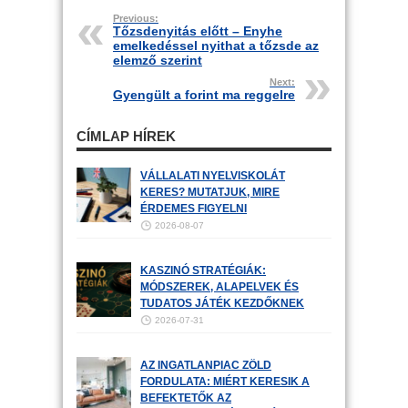
Previous:
Tőzsdenyitás előtt – Enyhe
emelkedéssel nyithat a tőzsde az
elemző szerint
Next:
Gyengült a forint ma reggelre
CÍMLAP HÍREK
VÁLLALATI NYELVISKOLÁT
KERES? MUTATJUK, MIRE
ÉRDEMES FIGYELNI
2026-08-07
KASZINÓ STRATÉGIÁK:
MÓDSZEREK, ALAPELVEK ÉS
TUDATOS JÁTÉK KEZDŐKNEK
2026-07-31
AZ INGATLANPIAC ZÖLD
FORDULATA: MIÉRT KERESIK A
BEFEKTETŐK AZ