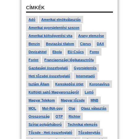
CÍMKÉK
Adó
Amerikai elnökválasztás
Amerikai gyorsjelentési szezon
Amerikai költségvetési vita
Arany elemzése
Benzin
Beutazási tilalom
Ciprus
DAX
Devizahitel
Ebola
EU-Csúcs
Forex
Forint
Franciaországi légikatasztrófa
Gazdasági összefoglaló
Gyorsjelentés
Heti tőzsdei összefoglaló
Internetadó
Iszlám Állam
Kereskedési ötlet
Koronavírus
Külföldi sajtó Magyarországról
Lottó
Magyar Telekom
Magyar tőzsde
MNB
MOL
Mol-INA-ügy
Olaj
Olasz választás
Oroszország
OTP
Richter
Szíriai polgárháború
Technikai elemzés
Tőzsde - Heti összefoglaló
Tőzsdenyitás