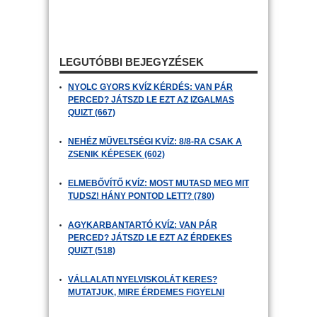
LEGUTÓBBI BEJEGYZÉSEK
NYOLC GYORS KVÍZ KÉRDÉS: VAN PÁR
PERCED? JÁTSZD LE EZT AZ IZGALMAS
QUIZT (667)
NEHÉZ MŰVELTSÉGI KVÍZ: 8/8-RA CSAK A
ZSENIK KÉPESEK (602)
ELMEBŐVÍTŐ KVÍZ: MOST MUTASD MEG MIT
TUDSZ! HÁNY PONTOD LETT? (780)
AGYKARBANTARTÓ KVÍZ: VAN PÁR
PERCED? JÁTSZD LE EZT AZ ÉRDEKES
QUIZT (518)
VÁLLALATI NYELVISKOLÁT KERES?
MUTATJUK, MIRE ÉRDEMES FIGYELNI