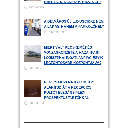
ENERGIATAKARÉKOS HÁZAKAT?
2026-07-30
A BELVÁROS ÚJ LUXUSCIKKE NEM
A LAKÁS, HANEM A PARKOLÓHELY
2026-07-29
MIÉRT VÁLT KECSKEMÉT ÉS
VONZÁSKÖRZETE A HAZAI IPARI-
LOGISZTIKAI INGATLANPIAC EGYIK
LEGFONTOSABB KÖZPONTJÁVÁ?
2026-07-21
NEM CSAK PAPÍRHALOM: ÍGY
ALAKÍTSD ÁT A RECEPCIÓS
PULTOT ELEGÁNS PLEXI
PROSPEKTUSTARTÓKKAL
2026-07-20