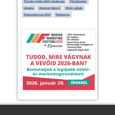
Tőzsde nyitás előtti várakozás
Tőzsdezárás
Ukrajna
Ukrajnai háború
Ukrán válság
Önkormányzat 2014
Ötletbörze