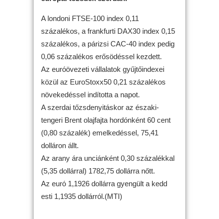
A londoni FTSE-100 index 0,11
százalékos, a frankfurti DAX30 index 0,15
százalékos, a párizsi CAC-40 index pedig
0,06 százalékos erősödéssel kezdett.
Az euróövezeti vállalatok gyűjtőindexei
közül az EuroStoxx50 0,21 százalékos
növekedéssel indította a napot.
A szerdai tőzsdenyitáskor az északi-
tengeri Brent olajfajta hordónként 60 cent
(0,80 százalék) emelkedéssel, 75,41
dolláron állt.
Az arany ára unciánként 0,30 százalékkal
(5,35 dollárral) 1782,75 dollárra nőtt.
Az euró 1,1926 dollárra gyengült a kedd
esti 1,1935 dollárról.(MTI)