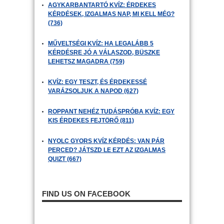
AGYKARBANTARTÓ KVÍZ: ÉRDEKES
KÉRDÉSEK, IZGALMAS NAP, MI KELL MÉG?
(736)
MŰVELTSÉGI KVÍZ: HA LEGALÁBB 5
KÉRDÉSRE JÓ A VÁLASZOD, BÜSZKE
LEHETSZ MAGADRA (759)
KVÍZ: EGY TESZT, ÉS ÉRDEKESSÉ
VARÁZSOLJUK A NAPOD (627)
ROPPANT NEHÉZ TUDÁSPRÓBA KVÍZ: EGY
KIS ÉRDEKES FEJTÖRŐ (811)
NYOLC GYORS KVÍZ KÉRDÉS: VAN PÁR
PERCED? JÁTSZD LE EZT AZ IZGALMAS
QUIZT (667)
FIND US ON FACEBOOK