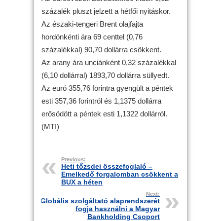
százalék pluszt jelzett a hétfői nyitáskor.
Az északi-tengeri Brent olajfajta
hordónkénti ára 69 centtel (0,76
százalékkal) 90,70 dollárra csökkent.
Az arany ára unciánként 0,32 százalékkal
(6,10 dollárral) 1893,70 dollárra süllyedt.
Az euró 355,76 forintra gyengült a péntek
esti 357,36 forintról és 1,1375 dollárra
erősödött a péntek esti 1,1322 dollárról.
(MTI)
Previous:
Heti tőzsdei összefoglaló –
Emelkedő forgalomban csökkent a
BUX a héten
Next:
Globális szolgáltató alaprendszerét
fogja használni a Magyar
Bankholding Csoport