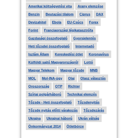
Amerikai költségvetési vita
Arany elemzése
Benzin
Beutazási tilalom
Ciprus
DAX
Devizahitel
Ebola
EU-Csúcs
Forex
Forint
Franciaországi légikatasztrófa
Gazdasági összefoglaló
Gyorsjelentés
Heti tőzsdei összefoglaló
Internetadó
Iszlám Állam
Kereskedési ötlet
Koronavírus
Külföldi sajtó Magyarországról
Lottó
Magyar Telekom
Magyar tőzsde
MNB
MOL
Mol-INA-ügy
Olaj
Olasz választás
Oroszország
OTP
Richter
Szíriai polgárháború
Technikai elemzés
Tőzsde - Heti összefoglaló
Tőzsdenyitás
Tőzsde nyitás előtti várakozás
Tőzsdezárás
Ukrajna
Ukrajnai háború
Ukrán válság
Önkormányzat 2014
Ötletbörze