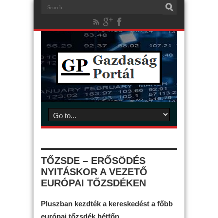
TŐZSDE – ERŐSÖDÉS
NYITÁSKOR A VEZETŐ
EURÓPAI TŐZSDÉKEN
Pluszban kezdték a kereskedést a főbb
európai tőzsdék hétfőn.