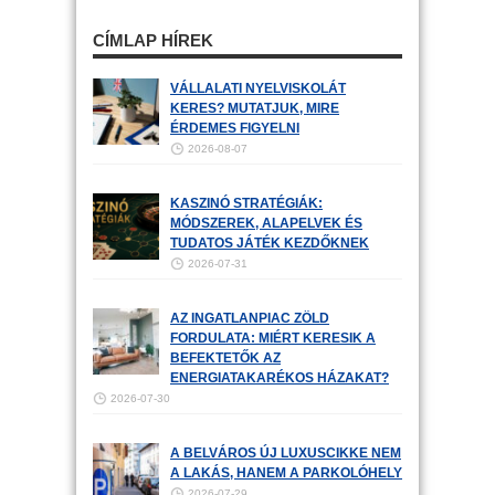
CÍMLAP HÍREK
VÁLLALATI NYELVISKOLÁT
KERES? MUTATJUK, MIRE
ÉRDEMES FIGYELNI
2026-08-07
KASZINÓ STRATÉGIÁK:
MÓDSZEREK, ALAPELVEK ÉS
TUDATOS JÁTÉK KEZDŐKNEK
2026-07-31
AZ INGATLANPIAC ZÖLD
FORDULATA: MIÉRT KERESIK A
BEFEKTETŐK AZ
ENERGIATAKARÉKOS HÁZAKAT?
2026-07-30
A BELVÁROS ÚJ LUXUSCIKKE NEM
A LAKÁS, HANEM A PARKOLÓHELY
2026-07-29