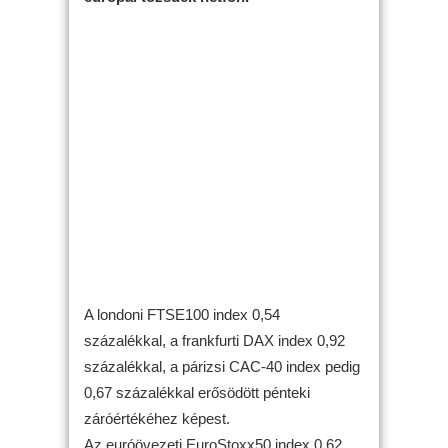
A londoni FTSE100 index 0,54
százalékkal, a frankfurti DAX index 0,92
százalékkal, a párizsi CAC-40 index pedig
0,67 százalékkal erősödött pénteki
záróértékéhez képest.
Az euróövezeti EuroStoxx50 index 0,62