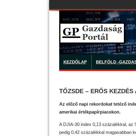
KEZDŐLAP
BELFÖLD -GAZDA
TŐZSDE – ERŐS KEZDÉS 
Az előző napi rekordokat tetéző ind
amerikai értékpapírpiacokon.
A DJIA-30 index 0,13 százalékkal, az
pedig 0,42 százalékkal magasabban ke