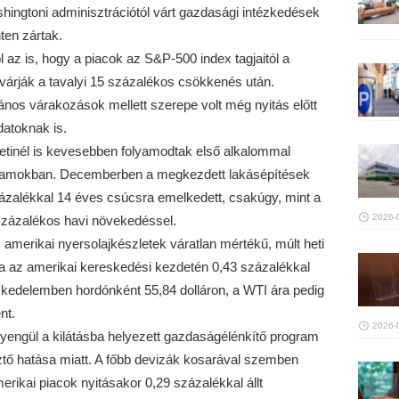
shingtoni adminisztrációtól várt gazdasági intézkedések
en zártak.
az is, hogy a piacok az S&P-500 index tagjaitól a
árják a tavalyi 15 százalékos csökkenés után.
lános várakozások mellett szerepe volt még nyitás előtt
atoknak is.
hetinél is kevesebben folyamodtak első alkalommal
Államokban. Decemberben a megkezdett lakásépítések
ázalékkal 14 éves csúcsra emelkedett, csakúgy, mint a
2026-
százalékos havi növekedéssel.
amerikai nyersolajkészletek váratlan mértékű, múlt heti
ra az amerikai kereskedési kezdetén 0,43 százalékkal
skedelemben hordónként 55,84 dolláron, a WTI ára pedig
nt.
2026-
gyengül a kilátásba helyezett gazdaságélénkítő program
ztő hatása miatt. A főbb devizák kosarával szemben
merikai piacok nyitásakor 0,29 százalékkal állt