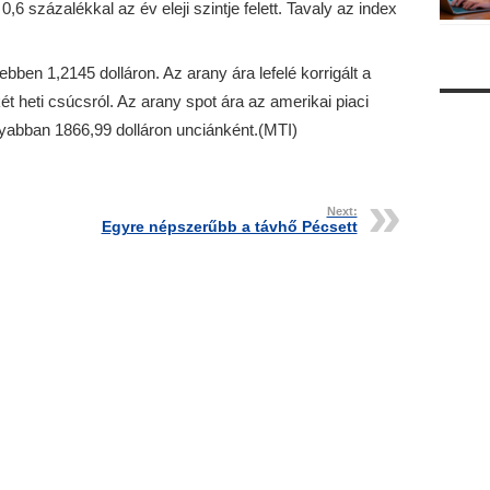
6 százalékkal az év eleji szintje felett. Tavaly az index
bben 1,2145 dolláron. Az arany ára lefelé korrigált a
t heti csúcsról. Az arany spot ára az amerikai piaci
nyabban 1866,99 dolláron unciánként.(MTI)
Next:
Egyre népszerűbb a távhő Pécsett