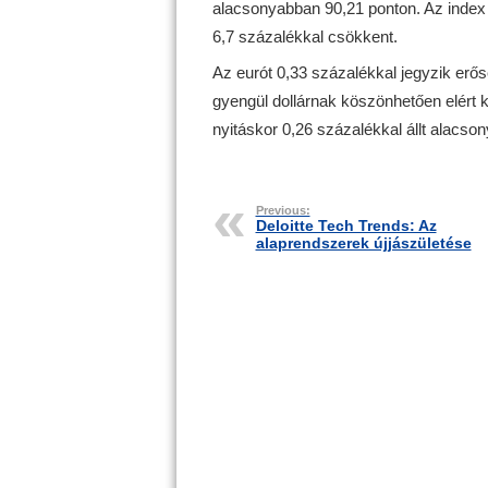
alacsonyabban 90,21 ponton. Az index 0,
6,7 százalékkal csökkent.
Az eurót 0,33 százalékkal jegyzik erőse
gyengül dollárnak köszönhetően elért ké
nyitáskor 0,26 százalékkal állt alacso
Previous:
Deloitte Tech Trends: Az
alaprendszerek újjászületése