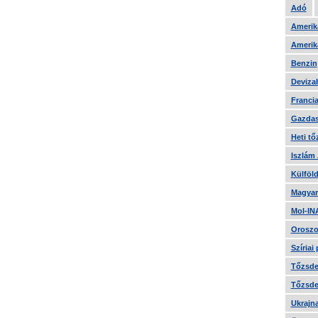
Adó
Amerika
Amerika
Benzin
Devizah
Francia
Gazdas
Heti tő
Iszlám
Külföld
Magyar
Mol-IN
Oroszo
Szíriai
Tőzsde 
Tőzsde 
Ukrajn