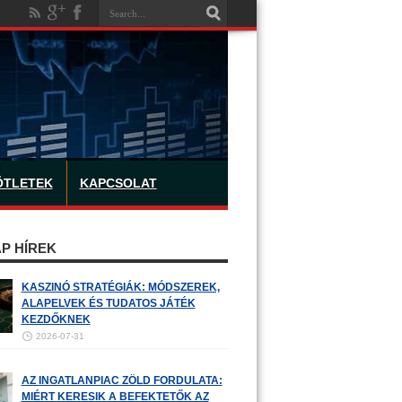
ÖTLETEK
KAPCSOLAT
P HÍREK
KASZINÓ STRATÉGIÁK: MÓDSZEREK,
ALAPELVEK ÉS TUDATOS JÁTÉK
KEZDŐKNEK
2026-07-31
AZ INGATLANPIAC ZÖLD FORDULATA:
MIÉRT KERESIK A BEFEKTETŐK AZ