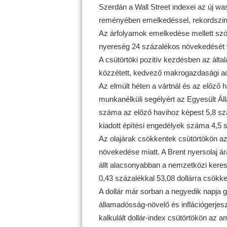
Szerdán a Wall Street indexei az új wa
reményében emelkedéssel, rekordszint
Az árfolyamok emelkedése mellett szól 
nyereség 24 százalékos növekedését v
A csütörtöki pozitív kezdésben az álta
közzétett, kedvező makrogazdasági ad
Az elmúlt héten a vártnál és az előző 
munkanélküli segélyért az Egyesült 
száma az előző havihoz képest 5,8 sz
kiadott építési engedélyek száma 4,5 
Az olajárak csökkentek csütörtökön az 
növekedése miatt. A Brent nyersolaj á
állt alacsonyabban a nemzetközi kere
0,43 százalékkal 53,08 dollárra csökke
A dollár már sorban a negyedik napja 
államadósság-növelő és inflációgerjes
kalkulált dollár-index csütörtökön az a