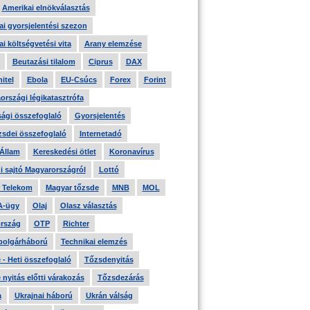
Amerikai elnökválasztás
i gyorsjelentési szezon
i költségvetési vita
Arany elemzése
Beutazási tilalom
Ciprus
DAX
itel
Ebola
EU-Csúcs
Forex
Forint
országi légikatasztrófa
ági összefoglaló
Gyorsjelentés
zsdei összefoglaló
Internetadó
 Állam
Kereskedési ötlet
Koronavírus
i sajtó Magyarországról
Lottó
 Telekom
Magyar tőzsde
MNB
MOL
A-ügy
Olaj
Olasz választás
rszág
OTP
Richter
 polgárháború
Technikai elemzés
- Heti összefoglaló
Tőzsdenyitás
nyitás előtti várakozás
Tőzsdezárás
a
Ukrajnai háború
Ukrán válság