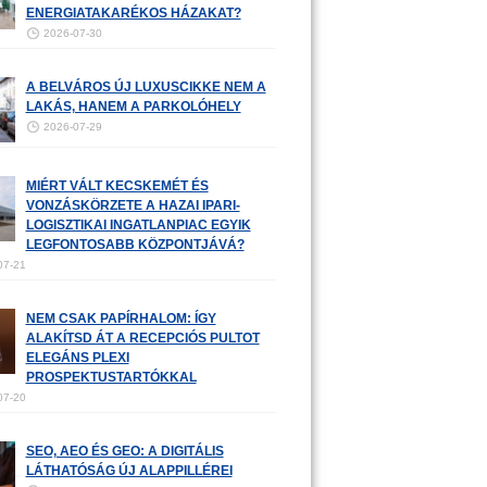
ENERGIATAKARÉKOS HÁZAKAT?
2026-07-30
A BELVÁROS ÚJ LUXUSCIKKE NEM A
LAKÁS, HANEM A PARKOLÓHELY
2026-07-29
MIÉRT VÁLT KECSKEMÉT ÉS
VONZÁSKÖRZETE A HAZAI IPARI-
LOGISZTIKAI INGATLANPIAC EGYIK
LEGFONTOSABB KÖZPONTJÁVÁ?
07-21
NEM CSAK PAPÍRHALOM: ÍGY
ALAKÍTSD ÁT A RECEPCIÓS PULTOT
ELEGÁNS PLEXI
PROSPEKTUSTARTÓKKAL
07-20
SEO, AEO ÉS GEO: A DIGITÁLIS
LÁTHATÓSÁG ÚJ ALAPPILLÉREI