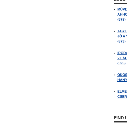
MŰVE
AHHO
(578)
AGYT
JÓ A
(873)
IROD
VILÁ
(595)
OKOS
HÁNY
ELME
CSER
FIND