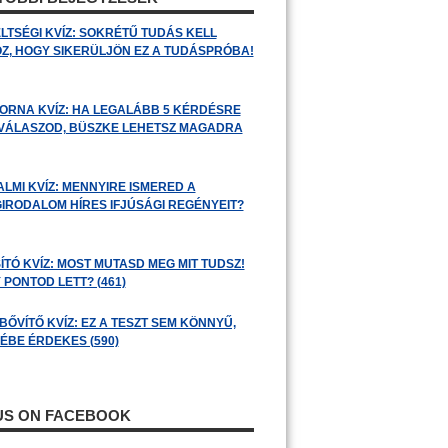
LTSÉGI KVÍZ: SOKRÉTŰ TUDÁS KELL
Z, HOGY SIKERÜLJÖN EZ A TUDÁSPRÓBA!
ORNA KVÍZ: HA LEGALÁBB 5 KÉRDÉSRE
 VÁLASZOD, BÜSZKE LEHETSZ MAGADRA
ALMI KVÍZ: MENNYIRE ISMERED A
GIRODALOM HÍRES IFJÚSÁGI REGÉNYEIT?
ÍTÓ KVÍZ: MOST MUTASD MEG MIT TUDSZ!
 PONTOD LETT? (461)
BŐVÍTŐ KVÍZ: EZ A TESZT SEM KÖNNYŰ,
ÉBE ÉRDEKES (590)
 US ON FACEBOOK