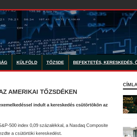
SÁG
KÜLFÖLD
TŐZSDE
BEFEKTETÉS, KERESKEDÉS, 
CÍMLA
AZ AMERIKAI TŐZSDÉKEN
exemelkedéssel indult a kereskedés csütörtökön az
 S&P-500 index 0,09 százalékkal, a Nasdaq Composite
zdte a csütörtöki kereskedést.