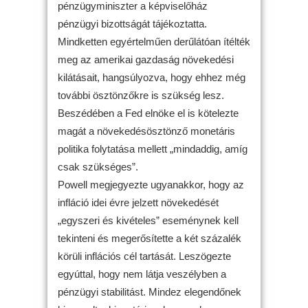
pénzügyminiszter a képviselőház
pénzügyi bizottságát tájékoztatta.
Mindketten egyértelműen derűlátóan ítélték
meg az amerikai gazdaság növekedési
kilátásait, hangsúlyozva, hogy ehhez még
további ösztönzőkre is szükség lesz.
Beszédében a Fed elnöke el is kötelezte
magát a növekedésösztönző monetáris
politika folytatása mellett „mindaddig, amíg
csak szükséges”.
Powell megjegyezte ugyanakkor, hogy az
infláció idei évre jelzett növekedését
„egyszeri és kivételes” eseménynek kell
tekinteni és megerősítette a két százalék
körüli inflációs cél tartását. Leszögezte
egyúttal, hogy nem látja veszélyben a
pénzügyi stabilitást. Mindez elegendőnek