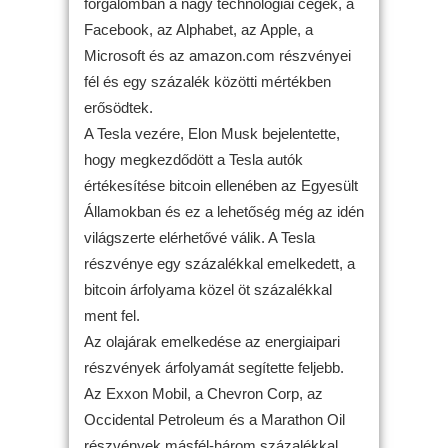
forgalomban a nagy technológiai cégek, a
Facebook, az Alphabet, az Apple, a
Microsoft és az amazon.com részvényei
fél és egy százalék közötti mértékben
erősödtek.
A Tesla vezére, Elon Musk bejelentette,
hogy megkezdődött a Tesla autók
értékesítése bitcoin ellenében az Egyesült
Államokban és ez a lehetőség még az idén
világszerte elérhetővé válik. A Tesla
részvénye egy százalékkal emelkedett, a
bitcoin árfolyama közel öt százalékkal
ment fel.
Az olajárak emelkedése az energiaipari
részvények árfolyamát segítette feljebb.
Az Exxon Mobil, a Chevron Corp, az
Occidental Petroleum és a Marathon Oil
részvények másfél-három százalékkal