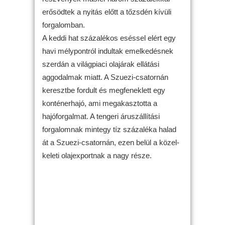
erősödtek a nyitás előtt a tőzsdén kívüli
forgalomban.
A keddi hat százalékos eséssel elért egy
havi mélypontról indultak emelkedésnek
szerdán a világpiaci olajárak ellátási
aggodalmak miatt. A Szuezi-csatornán
keresztbe fordult és megfeneklett egy
konténerhajó, ami megakasztotta a
hajóforgalmat. A tengeri áruszállítási
forgalomnak mintegy tíz százaléka halad
át a Szuezi-csatornán, ezen belül a közel-
keleti olajexportnak a nagy része.