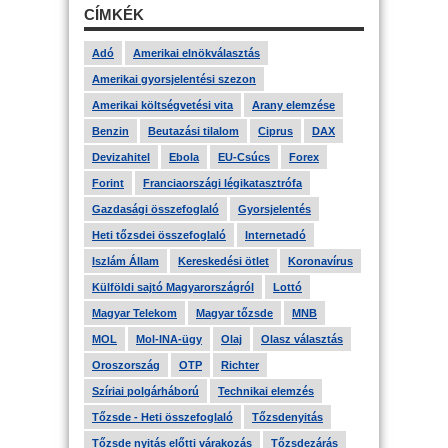
CÍMKÉK
Adó
Amerikai elnökválasztás
Amerikai gyorsjelentési szezon
Amerikai költségvetési vita
Arany elemzése
Benzin
Beutazási tilalom
Ciprus
DAX
Devizahitel
Ebola
EU-Csúcs
Forex
Forint
Franciaországi légikatasztrófa
Gazdasági összefoglaló
Gyorsjelentés
Heti tőzsdei összefoglaló
Internetadó
Iszlám Állam
Kereskedési ötlet
Koronavírus
Külföldi sajtó Magyarországról
Lottó
Magyar Telekom
Magyar tőzsde
MNB
MOL
Mol-INA-ügy
Olaj
Olasz választás
Oroszország
OTP
Richter
Szíriai polgárháború
Technikai elemzés
Tőzsde - Heti összefoglaló
Tőzsdenyitás
Tőzsde nyitás előtti várakozás
Tőzsdezárás