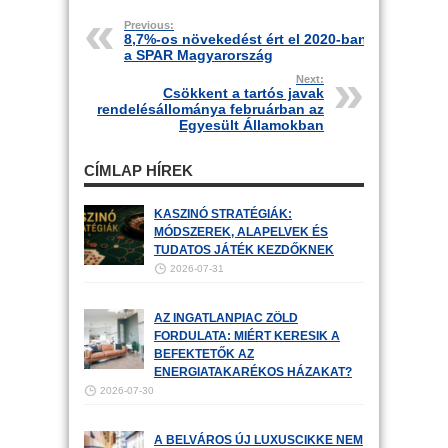
Previous:
8,7%-os növekedést ért el 2020-ban
a SPAR Magyarország
Next:
Csökkent a tartós javak
rendelésállománya februárban az
Egyesült Államokban
CÍMLAP HÍREK
KASZINÓ STRATÉGIÁK:
MÓDSZEREK, ALAPELVEK ÉS
TUDATOS JÁTÉK KEZDŐKNEK
2026-07-31
AZ INGATLANPIAC ZÖLD
FORDULATA: MIÉRT KERESIK A
BEFEKTETŐK AZ
ENERGIATAKARÉKOS HÁZAKAT?
2026-07-30
A BELVÁROS ÚJ LUXUSCIKKE NEM