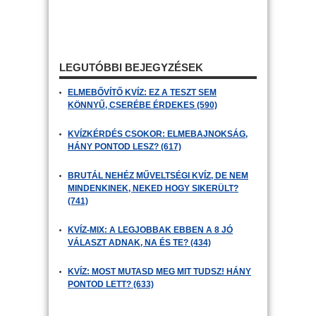
LEGUTÓBBI BEJEGYZÉSEK
ELMEBŐVÍTŐ KVÍZ: EZ A TESZT SEM
KÖNNYŰ, CSERÉBE ÉRDEKES (590)
KVÍZKÉRDÉS CSOKOR: ELMEBAJNOKSÁG,
HÁNY PONTOD LESZ? (617)
BRUTÁL NEHÉZ MŰVELTSÉGI KVÍZ, DE NEM
MINDENKINEK, NEKED HOGY SIKERÜLT?
(741)
KVÍZ-MIX: A LEGJOBBAK EBBEN A 8 JÓ
VÁLASZT ADNAK, NA ÉS TE? (434)
KVÍZ: MOST MUTASD MEG MIT TUDSZ! HÁNY
PONTOD LETT? (633)