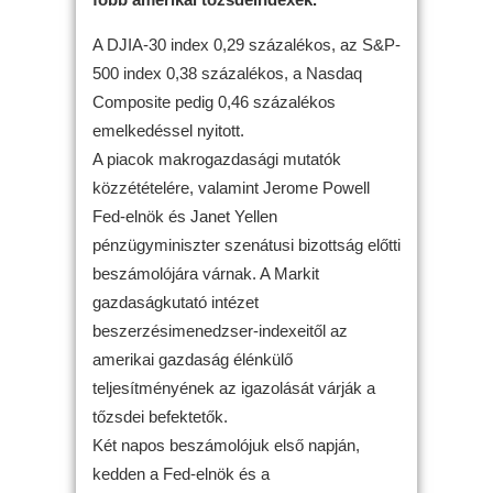
A DJIA-30 index 0,29 százalékos, az S&P-
500 index 0,38 százalékos, a Nasdaq
Composite pedig 0,46 százalékos
emelkedéssel nyitott.
A piacok makrogazdasági mutatók
közzétételére, valamint Jerome Powell
Fed-elnök és Janet Yellen
pénzügyminiszter szenátusi bizottság előtti
beszámolójára várnak. A Markit
gazdaságkutató intézet
beszerzésimenedzser-indexeitől az
amerikai gazdaság élénkülő
teljesítményének az igazolását várják a
tőzsdei befektetők.
Két napos beszámolójuk első napján,
kedden a Fed-elnök és a