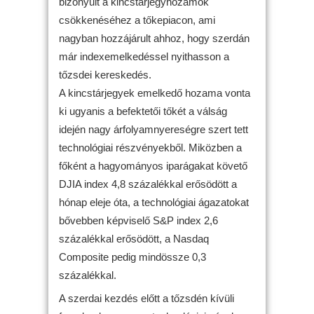
bizonyult a kincstárjegyhozamok
csökkenéséhez a tőkepiacon, ami
nagyban hozzájárult ahhoz, hogy szerdán
már indexemelkedéssel nyithasson a
tőzsdei kereskedés.
A kincstárjegyek emelkedő hozama vonta
ki ugyanis a befektetői tőkét a válság
idején nagy árfolyamnyereségre szert tett
technológiai részvényekből. Miközben a
főként a hagyományos iparágakat követő
DJIA index 4,8 százalékkal erősödött a
hónap eleje óta, a technológiai ágazatokat
bővebben képviselő S&P index 2,6
százalékkal erősödött, a Nasdaq
Composite pedig mindössze 0,3
százalékkal.
A szerdai kezdés előtt a tőzsdén kívüli