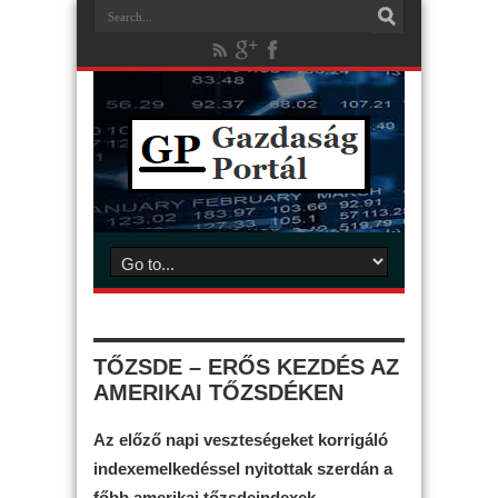
TŐZSDE – ERŐS KEZDÉS AZ
AMERIKAI TŐZSDÉKEN
Az előző napi veszteségeket korrigáló
indexemelkedéssel nyitottak szerdán a
főbb amerikai tőzsdeindexek.