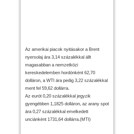
Az amerikai piacok nyitásakor a Brent
nyersolaj ára 3,14 százalékkal állt
magasabban a nemzetközi
kereskedelemben hordónként 62,70
dolláron, a WTI ára pedig 3,22 százalékkal
ment fel 59,62 dollárra.
Az eurót 0,20 százalékkal jegyzik
gyengébben 1,1825 dolláron, az arany spot
ára 0,27 százalékkal emelkedett
unciánként 1731,64 dollárra.(MTI)