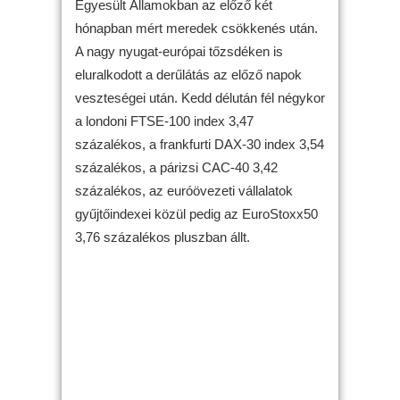
Egyesült Államokban az előző két
hónapban mért meredek csökkenés után.
A nagy nyugat-európai tőzsdéken is
eluralkodott a derűlátás az előző napok
veszteségei után. Kedd délután fél négykor
a londoni FTSE-100 index 3,47
százalékos, a frankfurti DAX-30 index 3,54
százalékos, a párizsi CAC-40 3,42
százalékos, az euróövezeti vállalatok
gyűjtőindexei közül pedig az EuroStoxx50
3,76 százalékos pluszban állt.