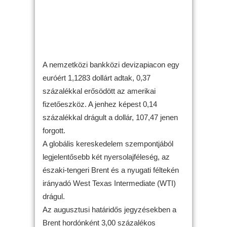
A nemzetközi bankközi devizapiacon egy
euróért 1,1283 dollárt adtak, 0,37
százalékkal erősödött az amerikai
fizetőeszköz. A jenhez képest 0,14
százalékkal drágult a dollár, 107,47 jenen
forgott.
A globális kereskedelem szempontjából
legjelentősebb két nyersolajféleség, az
északi-tengeri Brent és a nyugati féltekén
irányadó West Texas Intermediate (WTI)
drágul.
Az augusztusi határidős jegyzésekben a
Brent hordónként 3,00 százalékos