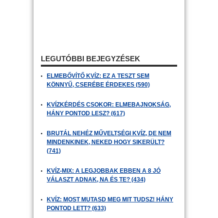
LEGUTÓBBI BEJEGYZÉSEK
ELMEBŐVÍTŐ KVÍZ: EZ A TESZT SEM
KÖNNYŰ, CSERÉBE ÉRDEKES (590)
KVÍZKÉRDÉS CSOKOR: ELMEBAJNOKSÁG,
HÁNY PONTOD LESZ? (617)
BRUTÁL NEHÉZ MŰVELTSÉGI KVÍZ, DE NEM
MINDENKINEK, NEKED HOGY SIKERÜLT?
(741)
KVÍZ-MIX: A LEGJOBBAK EBBEN A 8 JÓ
VÁLASZT ADNAK, NA ÉS TE? (434)
KVÍZ: MOST MUTASD MEG MIT TUDSZ! HÁNY
PONTOD LETT? (633)