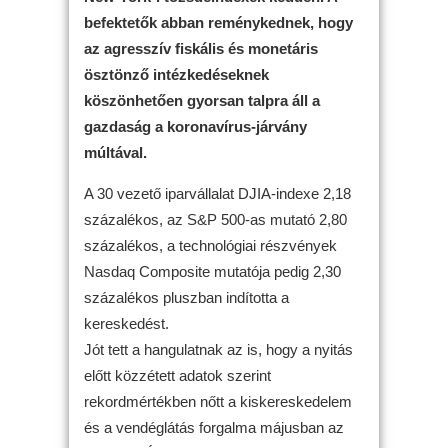
befektetők abban reménykednek, hogy
az agresszív fiskális és monetáris
ösztönző intézkedéseknek
köszönhetően gyorsan talpra áll a
gazdaság a koronavírus-járvány
múltával.
A 30 vezető iparvállalat DJIA-indexe 2,18
százalékos, az S&P 500-as mutató 2,80
százalékos, a technológiai részvények
Nasdaq Composite mutatója pedig 2,30
százalékos pluszban indította a
kereskedést.
Jót tett a hangulatnak az is, hogy a nyitás
előtt közzétett adatok szerint
rekordmértékben nőtt a kiskereskedelem
és a vendéglátás forgalma májusban az