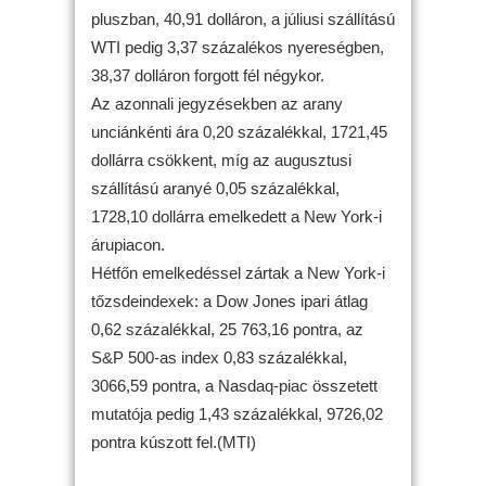
pluszban, 40,91 dolláron, a júliusi szállítású
WTI pedig 3,37 százalékos nyereségben,
38,37 dolláron forgott fél négykor.
Az azonnali jegyzésekben az arany
unciánkénti ára 0,20 százalékkal, 1721,45
dollárra csökkent, míg az augusztusi
szállítású aranyé 0,05 százalékkal,
1728,10 dollárra emelkedett a New York-i
árupiacon.
Hétfőn emelkedéssel zártak a New York-i
tőzsdeindexek: a Dow Jones ipari átlag
0,62 százalékkal, 25 763,16 pontra, az
S&P 500-as index 0,83 százalékkal,
3066,59 pontra, a Nasdaq-piac összetett
mutatója pedig 1,43 százalékkal, 9726,02
pontra kúszott fel.(MTI)