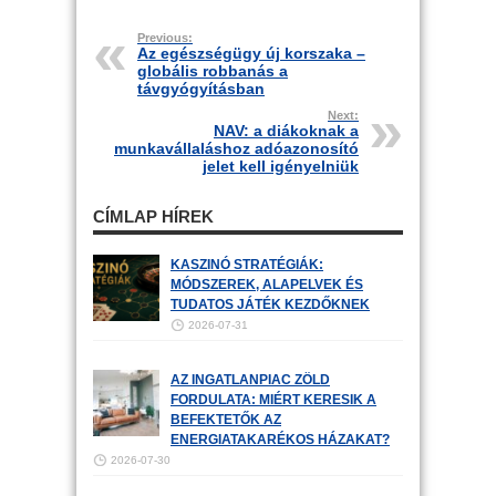
Previous:
Az egészségügy új korszaka –
globális robbanás a
távgyógyításban
Next:
NAV: a diákoknak a
munkavállaláshoz adóazonosító
jelet kell igényelniük
CÍMLAP HÍREK
KASZINÓ STRATÉGIÁK:
MÓDSZEREK, ALAPELVEK ÉS
TUDATOS JÁTÉK KEZDŐKNEK
2026-07-31
AZ INGATLANPIAC ZÖLD
FORDULATA: MIÉRT KERESIK A
BEFEKTETŐK AZ
ENERGIATAKARÉKOS HÁZAKAT?
2026-07-30