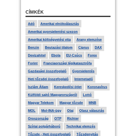
CÍMKÉK
Adó
Amerikai elnökválasztás
Amerikai gyorsjelentési szezon
Amerikai költségvetési vita
Arany elemzése
Benzin
Beutazási tilalom
Ciprus
DAX
Devizahitel
Ebola
EU-Csúcs
Forex
Forint
Franciaországi légikatasztrófa
Gazdasági összefoglaló
Gyorsjelentés
Heti tőzsdei összefoglaló
Internetadó
Iszlám Állam
Kereskedési ötlet
Koronavírus
Külföldi sajtó Magyarországról
Lottó
Magyar Telekom
Magyar tőzsde
MNB
MOL
Mol-INA-ügy
Olaj
Olasz választás
Oroszország
OTP
Richter
Szíriai polgárháború
Technikai elemzés
Tőzsde - Heti összefoglaló
Tőzsdenyitás