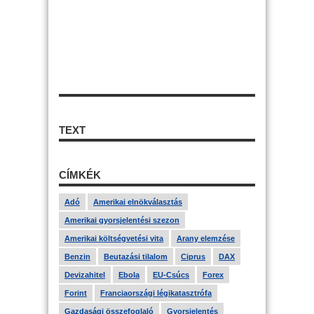
TEXT
CÍMKÉK
Adó
Amerikai elnökválasztás
Amerikai gyorsjelentési szezon
Amerikai költségvetési vita
Arany elemzése
Benzin
Beutazási tilalom
Ciprus
DAX
Devizahitel
Ebola
EU-Csúcs
Forex
Forint
Franciaországi légikatasztrófa
Gazdasági összefoglaló
Gyorsjelentés