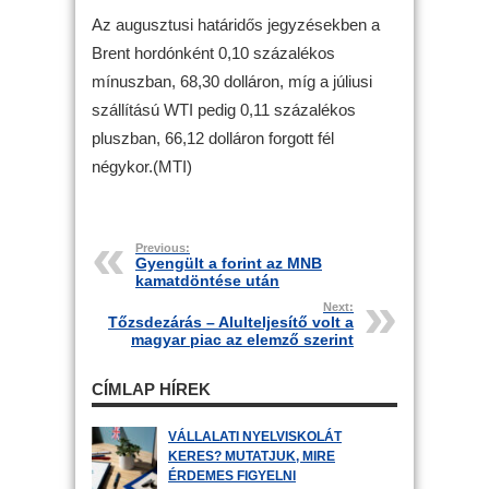
Az augusztusi határidős jegyzésekben a
Brent hordónként 0,10 százalékos
mínuszban, 68,30 dolláron, míg a júliusi
szállítású WTI pedig 0,11 százalékos
pluszban, 66,12 dolláron forgott fél
négykor.(MTI)
Previous:
Gyengült a forint az MNB
kamatdöntése után
Next:
Tőzsdezárás – Alulteljesítő volt a
magyar piac az elemző szerint
CÍMLAP HÍREK
VÁLLALATI NYELVISKOLÁT
KERES? MUTATJUK, MIRE
ÉRDEMES FIGYELNI