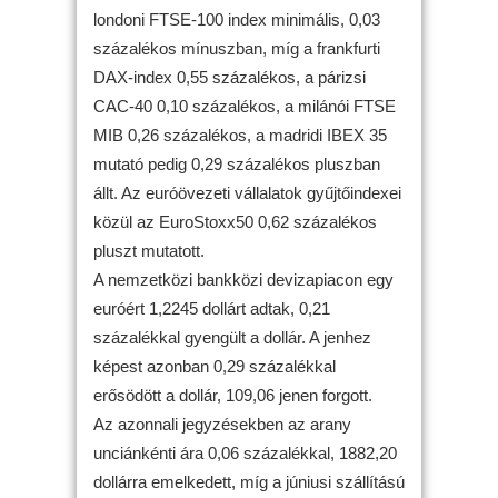
londoni FTSE-100 index minimális, 0,03
százalékos mínuszban, míg a frankfurti
DAX-index 0,55 százalékos, a párizsi
CAC-40 0,10 százalékos, a milánói FTSE
MIB 0,26 százalékos, a madridi IBEX 35
mutató pedig 0,29 százalékos pluszban
állt. Az euróövezeti vállalatok gyűjtőindexei
közül az EuroStoxx50 0,62 százalékos
pluszt mutatott.
A nemzetközi bankközi devizapiacon egy
euróért 1,2245 dollárt adtak, 0,21
százalékkal gyengült a dollár. A jenhez
képest azonban 0,29 százalékkal
erősödött a dollár, 109,06 jenen forgott.
Az azonnali jegyzésekben az arany
unciánkénti ára 0,06 százalékkal, 1882,20
dollárra emelkedett, míg a júniusi szállítású