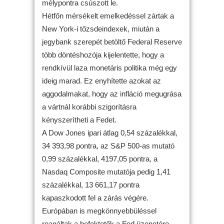
mélypontra csúszott le.
Hétfőn mérsékelt emelkedéssel zártak a
New York-i tőzsdeindexek, miután a
jegybank szerepét betöltő Federal Reserve
több döntéshozója kijelentette, hogy a
rendkívül laza monetáris politika még egy
ideig marad. Ez enyhítette azokat az
aggodalmakat, hogy az infláció megugrása
a vártnál korábbi szigorításra
kényszerítheti a Fedet.
A Dow Jones ipari átlag 0,54 százalékkal,
34 393,98 pontra, az S&P 500-as mutató
0,99 százalékkal, 4197,05 pontra, a
Nasdaq Composite mutatója pedig 1,41
százalékkal, 13 661,17 pontra
kapaszkodott fel a zárás végére.
Európában is megkönnyebbüléssel
reagáltak a befektetők a Fed üzenetére,