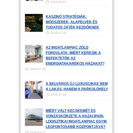
2026-08-07
KASZINÓ STRATÉGIÁK:
MÓDSZEREK, ALAPELVEK ÉS
TUDATOS JÁTÉK KEZDŐKNEK
2026-07-31
AZ INGATLANPIAC ZÖLD
FORDULATA: MIÉRT KERESIK A
BEFEKTETŐK AZ
ENERGIATAKARÉKOS HÁZAKAT?
2026-07-30
A BELVÁROS ÚJ LUXUSCIKKE NEM
A LAKÁS, HANEM A PARKOLÓHELY
2026-07-29
MIÉRT VÁLT KECSKEMÉT ÉS
VONZÁSKÖRZETE A HAZAI IPARI-
LOGISZTIKAI INGATLANPIAC EGYIK
LEGFONTOSABB KÖZPONTJÁVÁ?
2026-07-21