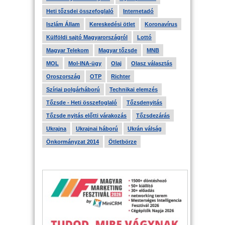
Heti tőzsdei összefoglaló
Internetadó
Iszlám Állam
Kereskedési ötlet
Koronavírus
Külföldi sajtó Magyarországról
Lottó
Magyar Telekom
Magyar tőzsde
MNB
MOL
Mol-INA-ügy
Olaj
Olasz választás
Oroszország
OTP
Richter
Szíriai polgárháború
Technikai elemzés
Tőzsde - Heti összefoglaló
Tőzsdenyitás
Tőzsde nyitás előtti várakozás
Tőzsdezárás
Ukrajna
Ukrajnai háború
Ukrán válság
Önkormányzat 2014
Ötletbörze