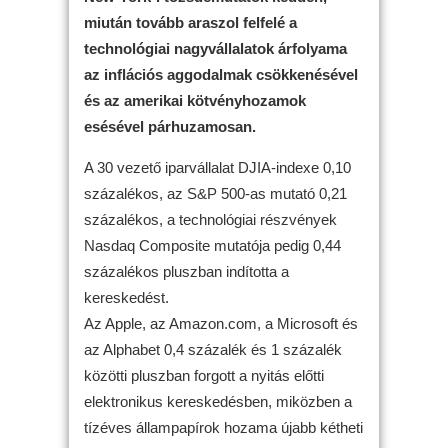
miután tovább araszol felfelé a
technológiai nagyvállalatok árfolyama
az inflációs aggodalmak csökkenésével
és az amerikai kötvényhozamok
esésével párhuzamosan.
A 30 vezető iparvállalat DJIA-indexe 0,10
százalékos, az S&P 500-as mutató 0,21
százalékos, a technológiai részvények
Nasdaq Composite mutatója pedig 0,44
százalékos pluszban indította a
kereskedést.
Az Apple, az Amazon.com, a Microsoft és
az Alphabet 0,4 százalék és 1 százalék
közötti pluszban forgott a nyitás előtti
elektronikus kereskedésben, miközben a
tízéves állampapírok hozama újabb kétheti