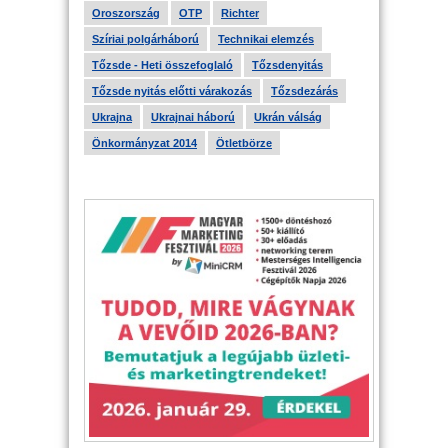
Oroszország
OTP
Richter
Szíriai polgárháború
Technikai elemzés
Tőzsde - Heti összefoglaló
Tőzsdenyitás
Tőzsde nyitás előtti várakozás
Tőzsdezárás
Ukrajna
Ukrajnai háború
Ukrán válság
Önkormányzat 2014
Ötletbörze