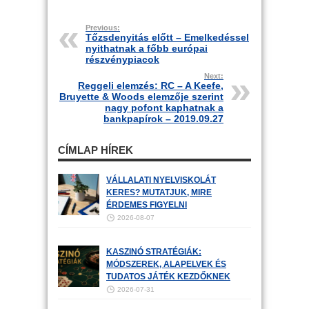
Previous:
Tőzsdenyitás előtt – Emelkedéssel
nyithatnak a főbb európai
részvénypiacok
Next:
Reggeli elemzés: RC – A Keefe,
Bruyette & Woods elemzője szerint
nagy pofont kaphatnak a
bankpapírok – 2019.09.27
CÍMLAP HÍREK
VÁLLALATI NYELVISKOLÁT
KERES? MUTATJUK, MIRE
ÉRDEMES FIGYELNI
2026-08-07
KASZINÓ STRATÉGIÁK:
MÓDSZEREK, ALAPELVEK ÉS
TUDATOS JÁTÉK KEZDŐKNEK
2026-07-31