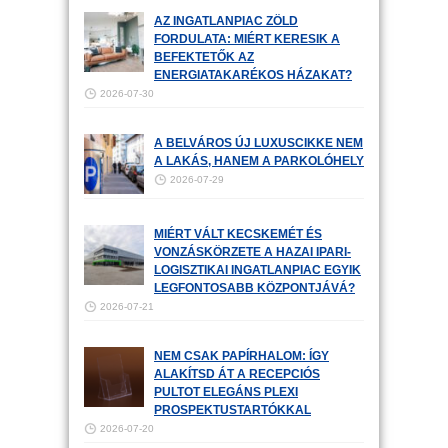
AZ INGATLANPIAC ZÖLD
FORDULATA: MIÉRT KERESIK A
BEFEKTETŐK AZ
ENERGIATAKARÉKOS HÁZAKAT?
2026-07-30
A BELVÁROS ÚJ LUXUSCIKKE NEM
A LAKÁS, HANEM A PARKOLÓHELY
2026-07-29
MIÉRT VÁLT KECSKEMÉT ÉS
VONZÁSKÖRZETE A HAZAI IPARI-
LOGISZTIKAI INGATLANPIAC EGYIK
LEGFONTOSABB KÖZPONTJÁVÁ?
2026-07-21
NEM CSAK PAPÍRHALOM: ÍGY
ALAKÍTSD ÁT A RECEPCIÓS
PULTOT ELEGÁNS PLEXI
PROSPEKTUSTARTÓKKAL
2026-07-20