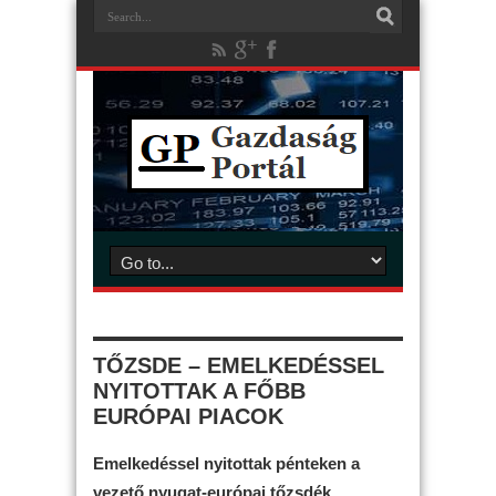
TŐZSDE – EMELKEDÉSSEL
NYITOTTAK A FŐBB
EURÓPAI PIACOK
Emelkedéssel nyitottak pénteken a
vezető nyugat-európai tőzsdék.