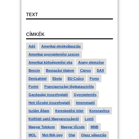
TEXT
CÍMKÉK
Adó
Amerikai elnökválasztás
Amerikai gyorsjelentési szezon
Amerikai költségvetési vita
Arany elemzése
Benzin
Beutazási tilalom
Ciprus
DAX
Devizahitel
Ebola
EU-Csúcs
Forex
Forint
Franciaországi légikatasztrófa
Gazdasági összefoglaló
Gyorsjelentés
Heti tőzsdei összefoglaló
Internetadó
Iszlám Állam
Kereskedési ötlet
Koronavírus
Külföldi sajtó Magyarországról
Lottó
Magyar Telekom
Magyar tőzsde
MNB
MOL
Mol-INA-ügy
Olaj
Olasz választás