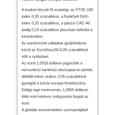
A londoni tőzsde fő mutatója, az FTSE-100
index 0,35 százalékos, a frankfurti DAX-
index 0,25 százalékos, a párizsi CAC-40
pedig 0,14 százalékos pluszban indította a
kereskedést.
Az euróövezeti vállalatok gyűjtőindexei
közül az EuroStoxx50 0,28 százalékkal
nőtt a nyitásban.
Az eurót 1,0916 dolláron jegyezték a
nemzetközi bankközi devizapiacon péntek
délelőtt kilenc órakor, 0,05 százalékkal
gyengült a közös európai fizetőeszköz.
Eddigi napi minimumán, 1,0905 dolláron
több mint kétéves mélyponton forgott az
euró.
A globális kereskedelem szempontjából