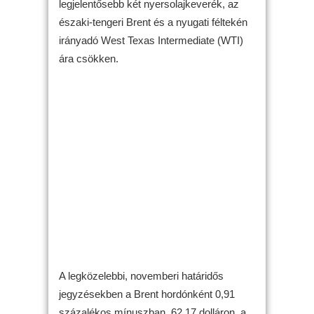
legjelentősebb két nyersolajkeverék, az
északi-tengeri Brent és a nyugati féltekén
irányadó West Texas Intermediate (WTI)
ára csökken.
A legközelebbi, novemberi határidős
jegyzésekben a Brent hordónként 0,91
százalékos mínuszban, 62,17 dolláron, a