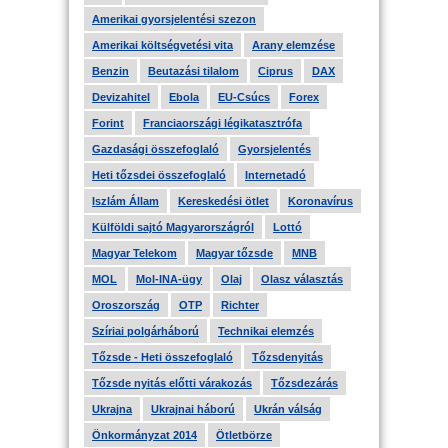
Amerikai gyorsjelentési szezon
Amerikai költségvetési vita
Arany elemzése
Benzin
Beutazási tilalom
Ciprus
DAX
Devizahitel
Ebola
EU-Csúcs
Forex
Forint
Franciaországi légikatasztrófa
Gazdasági összefoglaló
Gyorsjelentés
Heti tőzsdei összefoglaló
Internetadó
Iszlám Állam
Kereskedési ötlet
Koronavírus
Külföldi sajtó Magyarországról
Lottó
Magyar Telekom
Magyar tőzsde
MNB
MOL
Mol-INA-ügy
Olaj
Olasz választás
Oroszország
OTP
Richter
Szíriai polgárháború
Technikai elemzés
Tőzsde - Heti összefoglaló
Tőzsdenyitás
Tőzsde nyitás előtti várakozás
Tőzsdezárás
Ukrajna
Ukrajnai háború
Ukrán válság
Önkormányzat 2014
Ötletbörze