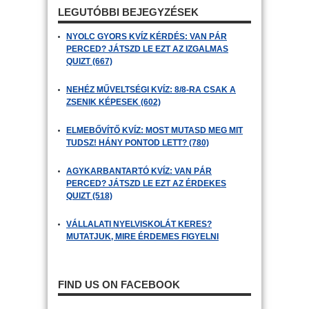
LEGUTÓBBI BEJEGYZÉSEK
NYOLC GYORS KVÍZ KÉRDÉS: VAN PÁR
PERCED? JÁTSZD LE EZT AZ IZGALMAS
QUIZT (667)
NEHÉZ MŰVELTSÉGI KVÍZ: 8/8-RA CSAK A
ZSENIK KÉPESEK (602)
ELMEBŐVÍTŐ KVÍZ: MOST MUTASD MEG MIT
TUDSZ! HÁNY PONTOD LETT? (780)
AGYKARBANTARTÓ KVÍZ: VAN PÁR
PERCED? JÁTSZD LE EZT AZ ÉRDEKES
QUIZT (518)
VÁLLALATI NYELVISKOLÁT KERES?
MUTATJUK, MIRE ÉRDEMES FIGYELNI
FIND US ON FACEBOOK