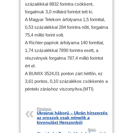
százalékkal 8832 forintra csökkent,
forgalmuk 3,0 milliárd forintot tett ki.
A Magyar Telekom árfolyama 1,5 forinttal,
0,53 százalékkal 284 forintra nőtt, forgalma
75,4 millió forint volt.
A Richter-papírok árfolyama 140 forinttal,
1,74 százalékkal 7890 forintra esett, a
részvények forgalma 787,4 millió forintot
ért el.
A BUMIX 3524,01 ponton zárt hétfőn, ez
3,61 pontos, 0,10 százalékos csökkenés a
pénteki záráshoz viszonyítva.(MTI)
Previous:
Ukrajnai háború – Ukrán hírszerzés:
az oroszok csak mímelik a
kivonulást Herszonból
Next: