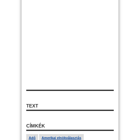
TEXT
CÍMKÉK
Adó
Amerikai elnökválasztás