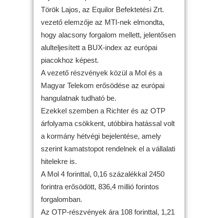
Török Lajos, az Equilor Befektetési Zrt.
vezető elemzője az MTI-nek elmondta,
hogy alacsony forgalom mellett, jelentősen
alulteljesített a BUX-index az európai
piacokhoz képest.
A vezető részvények közül a Mol és a
Magyar Telekom erősödése az európai
hangulatnak tudható be.
Ezekkel szemben a Richter és az OTP
árfolyama csökkent, utóbbira hatással volt
a kormány hétvégi bejelentése, amely
szerint kamatstopot rendelnek el a vállalati
hitelekre is.
A Mol 4 forinttal, 0,16 százalékkal 2450
forintra erősödött, 836,4 millió forintos
forgalomban.
Az OTP-részvények ára 108 forinttal, 1,21