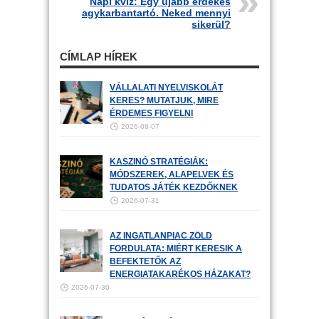
Napi kvíz: Egy újabb érdekes
agykarbantartó. Neked mennyi
sikerül?
CÍMLAP HÍREK
VÁLLALATI NYELVISKOLÁT
KERES? MUTATJUK, MIRE
ÉRDEMES FIGYELNI
2026-08-07
KASZINÓ STRATÉGIÁK:
MÓDSZEREK, ALAPELVEK ÉS
TUDATOS JÁTÉK KEZDŐKNEK
2026-07-31
AZ INGATLANPIAC ZÖLD
FORDULATA: MIÉRT KERESIK A
BEFEKTETŐK AZ
ENERGIATAKARÉKOS HÁZAKAT?
2026-07-30