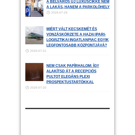
A BELVÁROS ÚJ LUXUSCIKKE NEM
A LAKÁS, HANEM A PARKOLÓHELY
2026-07-29
MIÉRT VÁLT KECSKEMÉT ÉS
VONZÁSKÖRZETE A HAZAI IPARI-
LOGISZTIKAI INGATLANPIAC EGYIK
LEGFONTOSABB KÖZPONTJÁVÁ?
2026-07-21
NEM CSAK PAPÍRHALOM: ÍGY
ALAKÍTSD ÁT A RECEPCIÓS
PULTOT ELEGÁNS PLEXI
PROSPEKTUSTARTÓKKAL
2026-07-20