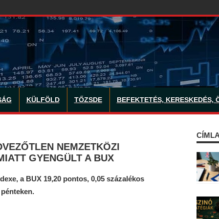
SÁG
KÜLFÖLD
TŐZSDE
BEFEKTETÉS, KERESKEDÉS, 
CÍMLA
EDVEZŐTLEN NEMZETKÖZI
MIATT GYENGÜLT A BUX
dexe, a BUX 19,20 pontos, 0,05 százalékos
 pénteken.