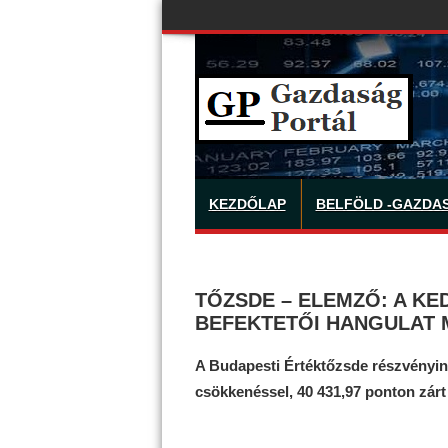
KEZDŐLAP
BELFÖLD -GAZDA
TŐZSDE – ELEMZŐ: A K
BEFEKTETŐI HANGULAT 
A Budapesti Értéktőzsde részvényin
csökkenéssel, 40 431,97 ponton zárt