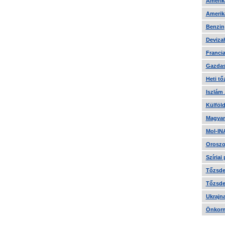
Amerika
Amerika
Benzin
Devizah
Francia
Gazdas
Heti tő
Iszlám
Külföld
Magyar
Mol-IN
Oroszo
Szíriai
Tőzsde 
Tőzsde 
Ukrajn
Önkorm