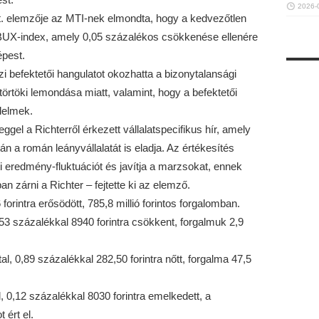
2026-
t. elemzője az MTI-nek elmondta, hogy a kedvezőtlen
 BUX-index, amely 0,05 százalékos csökkenése ellenére
épest.
 befektetői hangulatot okozhatta a bizonytalansági
ütörtöki lemondása miatt, valamint, hogy a befektetői
lelmek.
gel a Richterről érkezett vállalatspecifikus hír, amely
n a román leányvállalatát is eladja. Az értékesítés
ti eredmény-fluktuációt és javítja a marzsokat, ennek
n zárni a Richter – fejtette ki az elemző.
 forintra erősödött, 785,8 millió forintos forgalomban.
53 százalékkal 8940 forintra csökkent, forgalmuk 2,9
l, 0,89 százalékkal 282,50 forintra nőtt, forgalma 47,5
l, 0,12 százalékkal 8030 forintra emelkedett, a
 ért el.