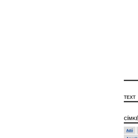
TEXT
CÍMK
Adó