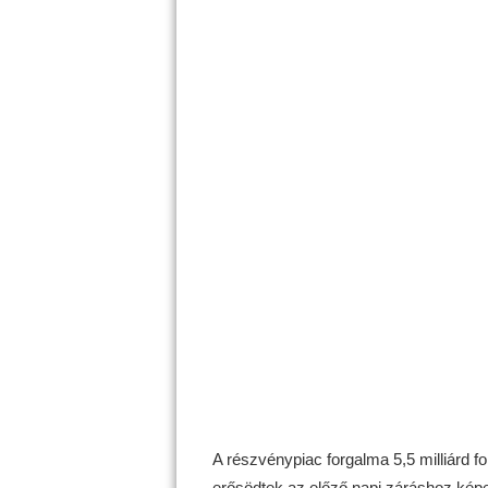
A részvénypiac forgalma 5,5 milliárd fo
erősödtek az előző napi záráshoz képe