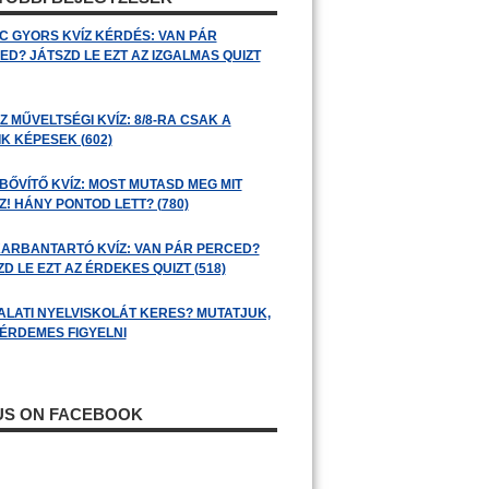
C GYORS KVÍZ KÉRDÉS: VAN PÁR
ED? JÁTSZD LE EZT AZ IZGALMAS QUIZT
 MŰVELTSÉGI KVÍZ: 8/8-RA CSAK A
K KÉPESEK (602)
BŐVÍTŐ KVÍZ: MOST MUTASD MEG MIT
! HÁNY PONTOD LETT? (780)
ARBANTARTÓ KVÍZ: VAN PÁR PERCED?
D LE EZT AZ ÉRDEKES QUIZT (518)
ALATI NYELVISKOLÁT KERES? MUTATJUK,
 ÉRDEMES FIGYELNI
 US ON FACEBOOK