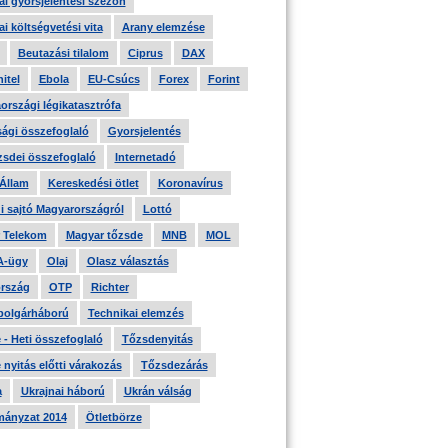
i gyorsjelentési szezon
i költségvetési vita
Arany elemzése
Beutazási tilalom
Ciprus
DAX
itel
Ebola
EU-Csúcs
Forex
Forint
országi légikatasztrófa
ági összefoglaló
Gyorsjelentés
zsdei összefoglaló
Internetadó
 Állam
Kereskedési ötlet
Koronavírus
i sajtó Magyarországról
Lottó
 Telekom
Magyar tőzsde
MNB
MOL
A-ügy
Olaj
Olasz választás
rszág
OTP
Richter
 polgárháború
Technikai elemzés
- Heti összefoglaló
Tőzsdenyitás
nyitás előtti várakozás
Tőzsdezárás
a
Ukrajnai háború
Ukrán válság
ányzat 2014
Ötletbörze