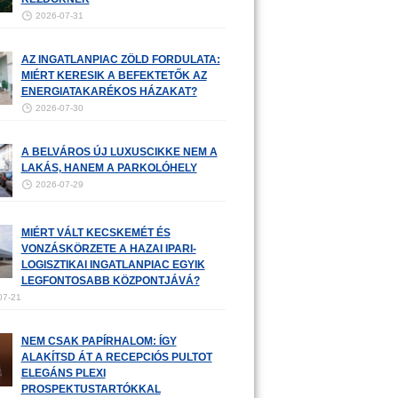
2026-07-31
AZ INGATLANPIAC ZÖLD FORDULATA:
MIÉRT KERESIK A BEFEKTETŐK AZ
ENERGIATAKARÉKOS HÁZAKAT?
2026-07-30
A BELVÁROS ÚJ LUXUSCIKKE NEM A
LAKÁS, HANEM A PARKOLÓHELY
2026-07-29
MIÉRT VÁLT KECSKEMÉT ÉS
VONZÁSKÖRZETE A HAZAI IPARI-
LOGISZTIKAI INGATLANPIAC EGYIK
LEGFONTOSABB KÖZPONTJÁVÁ?
07-21
NEM CSAK PAPÍRHALOM: ÍGY
ALAKÍTSD ÁT A RECEPCIÓS PULTOT
ELEGÁNS PLEXI
PROSPEKTUSTARTÓKKAL