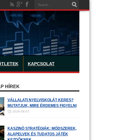
ÖTLETEK
KAPCSOLAT
P HÍREK
VÁLLALATI NYELVISKOLÁT KERES?
MUTATJUK, MIRE ÉRDEMES FIGYELNI
2026-08-07
KASZINÓ STRATÉGIÁK: MÓDSZEREK,
ALAPELVEK ÉS TUDATOS JÁTÉK
KEZDŐKNEK