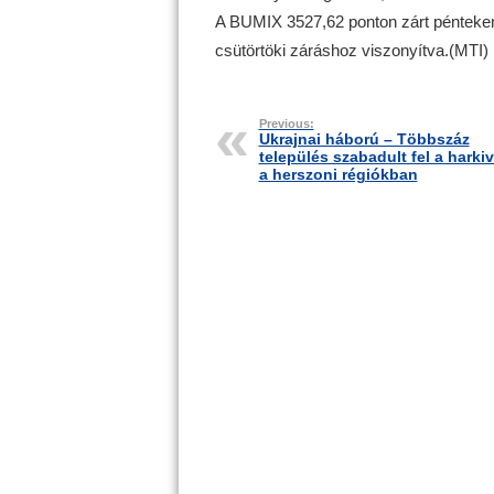
A BUMIX 3527,62 ponton zárt pénteken
csütörtöki záráshoz viszonyítva.(MTI)
Previous:
Ukrajnai háború – Többszáz
település szabadult fel a harkiv
a herszoni régiókban