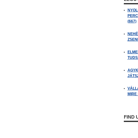
NYOL
PERC
(667)
NEHÉZ
ZSENI
ELME
TUDSZ
AGYK
JÁTSZ
VÁLL
MIRE
FIND