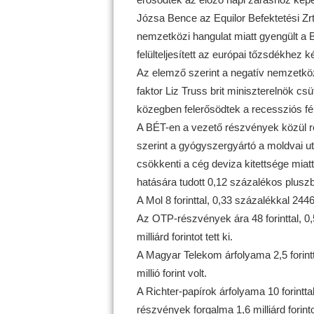
Józsa Bence az Equilor Befektetési Zr
nemzetközi hangulat miatt gyengült a
felülteljesített az európai tőzsdékhez k
Az elemző szerint a negatív nemzetközi
faktor Liz Truss brit miniszterelnök cs
közegben felerősödtek a recessziós fé
A BÉT-en a vezető részvények közül reg
szerint a gyógyszergyártó a moldvai utá
csökkenti a cég deviza kitettsége miat
hatására tudott 0,12 százalékos pluszba
A Mol 8 forinttal, 0,33 százalékkal 2446
Az OTP-részvények ára 48 forinttal, 0,
milliárd forintot tett ki.
A Magyar Telekom árfolyama 2,5 forintta
millió forint volt.
A Richter-papírok árfolyama 10 forintta
részvények forgalma 1,6 milliárd forintot