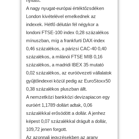
nyitást.
A nagy nyugat-európai értéktőzsdéken
London kivételével emelkednek az
indexek. Hétfő délután fél négykor a
londoni FTSE-100 index 0,28 százalékos
mínuszban, míg a frankfurti DAX-index
0,46 százalékos, a párizsi CAC-40 0,40
százalékos, a milánói FTSE MIB 0,16
százalékos, a madridi IBEX 35 mutató
0,02 százalékos, az euróövezeti vállalatok
gyűjtőindexei közül pedig az EuroStoxx50
0,38 százalékos pluszban állt.
A nemzetközi bankközi devizapiacon egy
euróért 1,1789 dollárt adtak, 0,06
százalékkal erősödött a dollár. A jenhez
képest 0,07 százalékkal drágult a dollár,
109,72 jenen forgott.
Az azonnali jegyzésekben az arany