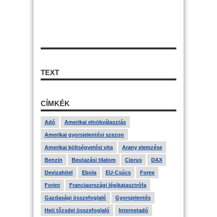
TEXT
CÍMKÉK
Adó
Amerikai elnökválasztás
Amerikai gyorsjelentési szezon
Amerikai költségvetési vita
Arany elemzése
Benzin
Beutazási tilalom
Ciprus
DAX
Devizahitel
Ebola
EU-Csúcs
Forex
Forint
Franciaországi légikatasztrófa
Gazdasági összefoglaló
Gyorsjelentés
Heti tőzsdei összefoglaló
Internetadó