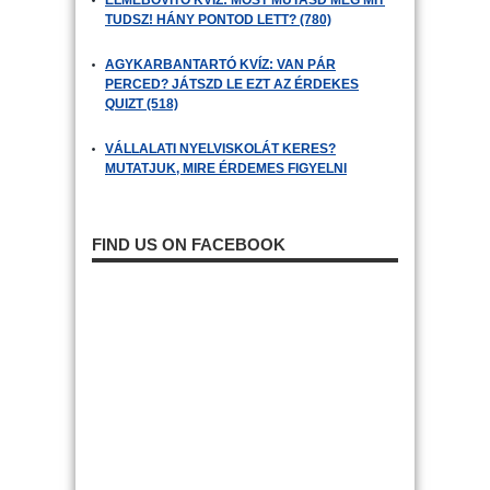
ELMEBŐVÍTŐ KVÍZ: MOST MUTASD MEG MIT
TUDSZ! HÁNY PONTOD LETT? (780)
AGYKARBANTARTÓ KVÍZ: VAN PÁR
PERCED? JÁTSZD LE EZT AZ ÉRDEKES
QUIZT (518)
VÁLLALATI NYELVISKOLÁT KERES?
MUTATJUK, MIRE ÉRDEMES FIGYELNI
FIND US ON FACEBOOK