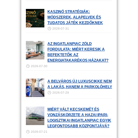
KASZINÓ STRATÉGIÁK:
MÓDSZEREK, ALAPELVEK ÉS
TUDATOS JÁTÉK KEZDŐKNEK
2026-07-31
AZ INGATLANPIAC ZÖLD
FORDULATA: MIÉRT KERESIK A
BEFEKTETŐK AZ
ENERGIATAKARÉKOS HÁZAKAT?
2026-07-30
A BELVÁROS ÚJ LUXUSCIKKE NEM
A LAKÁS, HANEM A PARKOLÓHELY
2026-07-29
MIÉRT VÁLT KECSKEMÉT ÉS
VONZÁSKÖRZETE A HAZAI IPARI-
LOGISZTIKAI INGATLANPIAC EGYIK
LEGFONTOSABB KÖZPONTJÁVÁ?
2026-07-21