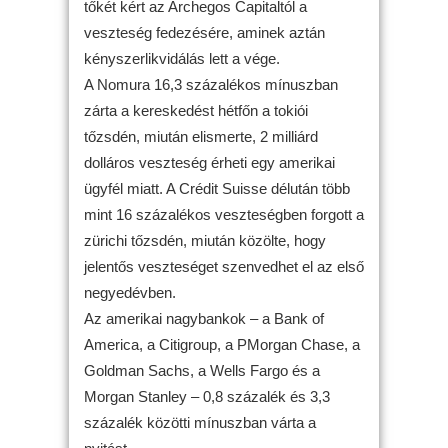
tőkét kért az Archegos Capitaltól a
veszteség fedezésére, aminek aztán
kényszerlikvidálás lett a vége.
A Nomura 16,3 százalékos mínuszban
zárta a kereskedést hétfőn a tokiói
tőzsdén, miután elismerte, 2 milliárd
dolláros veszteség érheti egy amerikai
ügyfél miatt. A Crédit Suisse délután több
mint 16 százalékos veszteségben forgott a
zürichi tőzsdén, miután közölte, hogy
jelentős veszteséget szenvedhet el az első
negyedévben.
Az amerikai nagybankok – a Bank of
America, a Citigroup, a PMorgan Chase, a
Goldman Sachs, a Wells Fargo és a
Morgan Stanley – 0,8 százalék és 3,3
százalék közötti mínuszban várta a