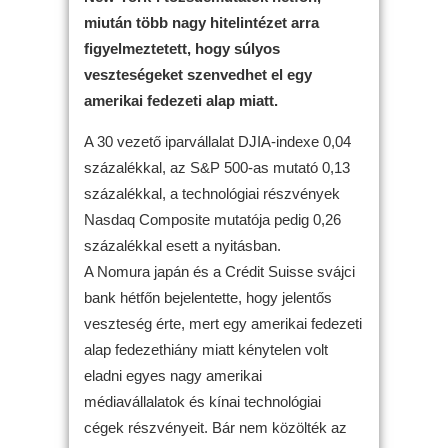
miután több nagy hitelintézet arra
figyelmeztetett, hogy súlyos
veszteségeket szenvedhet el egy
amerikai fedezeti alap miatt.
A 30 vezető iparvállalat DJIA-indexe 0,04
százalékkal, az S&P 500-as mutató 0,13
százalékkal, a technológiai részvények
Nasdaq Composite mutatója pedig 0,26
százalékkal esett a nyitásban.
A Nomura japán és a Crédit Suisse svájci
bank hétfőn bejelentette, hogy jelentős
veszteség érte, mert egy amerikai fedezeti
alap fedezethiány miatt kénytelen volt
eladni egyes nagy amerikai
médiavállalatok és kínai technológiai
cégek részvényeit. Bár nem közölték az