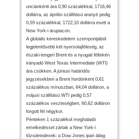
unciánkénti ára 0,90 százalékkal, 1716,46
dollárra, az áprilisi szállítású aranyé pedig
0,59 százalékkal, 1722,10 dollárra esett a
New York-i árupiacon.
A globális kereskedelem szempontjából
legjelentősebb két nyersolajféleség, az
északi-tengeri Brent és a nyugati féltekén
irányadó West Texas Intermediate (WTI)
ára csökken. A júniusi határidős
jegyzésekben a Brent hordónként 0,61
százalékos mínuszban, 64,04 dolláron, a
májusi szállítású WTI pedig 0,57
százalékos veszteségben, 60,62 dolláron
forgott fél négykor.
Pénteken 1 százalékot meghaladó
emelkedéssel zártak a New York-i
tőzsdeindexek: a Dow Jones ipari átlag