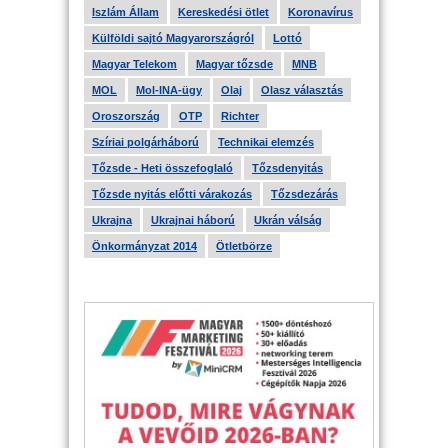
Iszlám Állam
Kereskedési ötlet
Koronavírus
Külföldi sajtó Magyarországról
Lottó
Magyar Telekom
Magyar tőzsde
MNB
MOL
Mol-INA-ügy
Olaj
Olasz választás
Oroszország
OTP
Richter
Szíriai polgárháború
Technikai elemzés
Tőzsde - Heti összefoglaló
Tőzsdenyitás
Tőzsde nyitás előtti várakozás
Tőzsdezárás
Ukrajna
Ukrajnai háború
Ukrán válság
Önkormányzat 2014
Ötletbörze