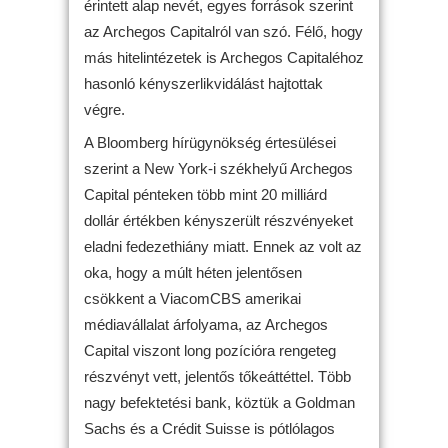
érintett alap nevét, egyes források szerint
az Archegos Capitalról van szó. Félő, hogy
más hitelintézetek is Archegos Capitaléhoz
hasonló kényszerlikvidálást hajtottak
végre.
A Bloomberg hírügynökség értesülései
szerint a New York-i székhelyű Archegos
Capital pénteken több mint 20 milliárd
dollár értékben kényszerült részvényeket
eladni fedezethiány miatt. Ennek az volt az
oka, hogy a múlt héten jelentősen
csökkent a ViacomCBS amerikai
médiavállalat árfolyama, az Archegos
Capital viszont long pozícióra rengeteg
részvényt vett, jelentős tőkeáttéttel. Több
nagy befektetési bank, köztük a Goldman
Sachs és a Crédit Suisse is pótlólagos