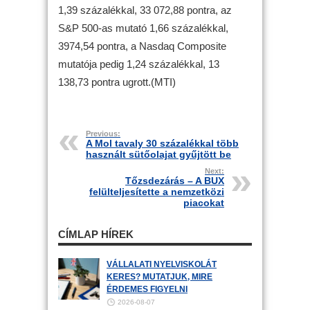
1,39 százalékkal, 33 072,88 pontra, az
S&P 500-as mutató 1,66 százalékkal,
3974,54 pontra, a Nasdaq Composite
mutatója pedig 1,24 százalékkal, 13
138,73 pontra ugrott.(MTI)
Previous:
A Mol tavaly 30 százalékkal több
használt sütőolajat gyűjtött be
Next:
Tőzsdezárás – A BUX
felülteljesítette a nemzetközi
piacokat
CÍMLAP HÍREK
VÁLLALATI NYELVISKOLÁT
KERES? MUTATJUK, MIRE
ÉRDEMES FIGYELNI
2026-08-07