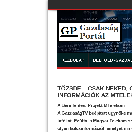
KEZDŐLAP
BELFÖLD -GAZDA
TŐZSDE – CSAK NEKED, 
INFORMÁCIÓK AZ MTEL
A Bennfentes: Projekt MTelekom
A GazdaságTV beépített ügynöke megt
infókat. Ezúttal a Magyar Telekom s
olyan kulcsinformációt, amelyet mi