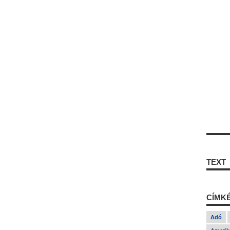
TEXT
CÍMK
Adó