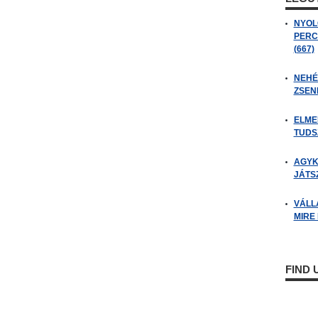
NYOL
PERC
(667)
NEHÉZ
ZSENI
ELME
TUDSZ
AGYK
JÁTSZ
VÁLL
MIRE
FIND