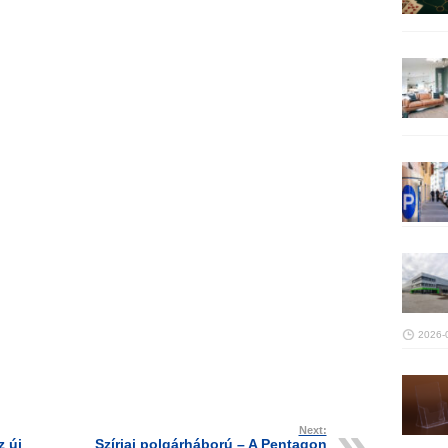
2026-
Next:
z új
Szíriai polgárháború – A Pentagon