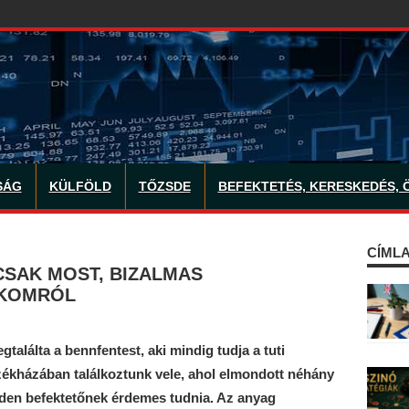
SÁG
KÜLFÖLD
TŐZSDE
BEFEKTETÉS, KERESKEDÉS, 
CÍMLA
CSAK MOST, BIZALMAS
EKOMRÓL
alálta a bennfentest, aki mindig tudja a tuti
zékházában találkoztunk vele, ahol elmondott néhány
nden befektetőnek érdemes tudnia. Az anyag