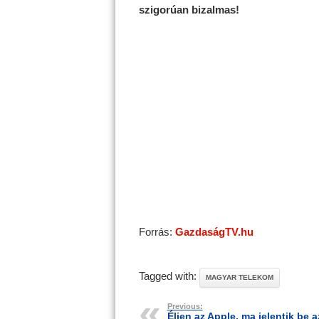
szigorúan bizalmas!
Forrás:
GazdaságTV.hu
Tagged with:
MAGYAR TELEKOM
Previous:
Éljen az Apple, ma jelentik be a