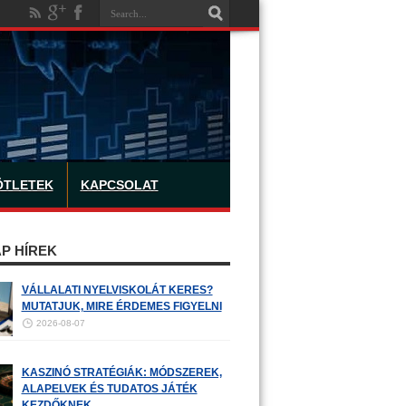
ÖTLETEK
KAPCSOLAT
P HÍREK
VÁLLALATI NYELVISKOLÁT KERES?
MUTATJUK, MIRE ÉRDEMES FIGYELNI
2026-08-07
KASZINÓ STRATÉGIÁK: MÓDSZEREK,
ALAPELVEK ÉS TUDATOS JÁTÉK
KEZDŐKNEK