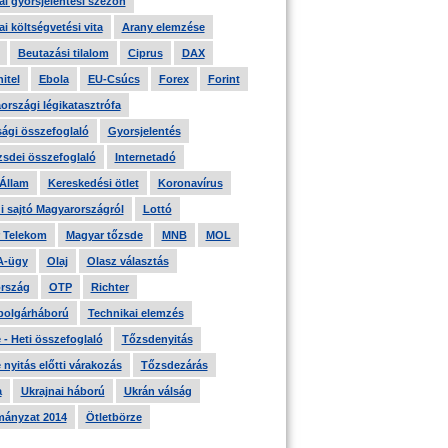
i gyorsjelentési szezon
i költségvetési vita
Arany elemzése
Beutazási tilalom
Ciprus
DAX
itel
Ebola
EU-Csúcs
Forex
Forint
országi légikatasztrófa
ági összefoglaló
Gyorsjelentés
zsdei összefoglaló
Internetadó
 Állam
Kereskedési ötlet
Koronavírus
i sajtó Magyarországról
Lottó
 Telekom
Magyar tőzsde
MNB
MOL
A-ügy
Olaj
Olasz választás
rszág
OTP
Richter
 polgárháború
Technikai elemzés
- Heti összefoglaló
Tőzsdenyitás
nyitás előtti várakozás
Tőzsdezárás
a
Ukrajnai háború
Ukrán válság
ányzat 2014
Ötletbörze