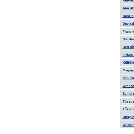
Amerika
Amerika
Benzin
Devizah
Francia
Gazdas
Heti tő
Iszlám
Külföld
Magyar
Mol-IN
Oroszo
Szíriai
Tőzsde 
Tőzsde 
Ukrajn
Önkorm