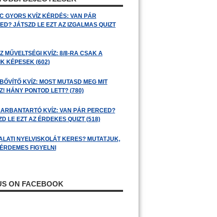
C GYORS KVÍZ KÉRDÉS: VAN PÁR
ED? JÁTSZD LE EZT AZ IZGALMAS QUIZT
 MŰVELTSÉGI KVÍZ: 8/8-RA CSAK A
K KÉPESEK (602)
BŐVÍTŐ KVÍZ: MOST MUTASD MEG MIT
! HÁNY PONTOD LETT? (780)
ARBANTARTÓ KVÍZ: VAN PÁR PERCED?
D LE EZT AZ ÉRDEKES QUIZT (518)
ALATI NYELVISKOLÁT KERES? MUTATJUK,
 ÉRDEMES FIGYELNI
 US ON FACEBOOK