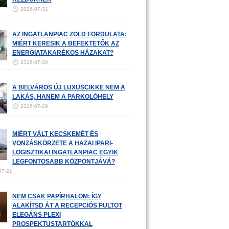
2026-07-31
AZ INGATLANPIAC ZÖLD FORDULATA:
MIÉRT KERESIK A BEFEKTETŐK AZ
ENERGIATAKARÉKOS HÁZAKAT?
2026-07-30
A BELVÁROS ÚJ LUXUSCIKKE NEM A
LAKÁS, HANEM A PARKOLÓHELY
2026-07-29
MIÉRT VÁLT KECSKEMÉT ÉS
VONZÁSKÖRZETE A HAZAI IPARI-
LOGISZTIKAI INGATLANPIAC EGYIK
LEGFONTOSABB KÖZPONTJÁVÁ?
07-21
NEM CSAK PAPÍRHALOM: ÍGY
ALAKÍTSD ÁT A RECEPCIÓS PULTOT
ELEGÁNS PLEXI
PROSPEKTUSTARTÓKKAL