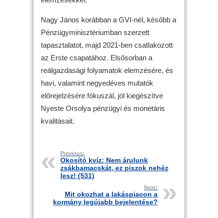
Nagy János korábban a GVI-nél, később a
Pénzügyminisztériumban szerzett
tapasztalatot, majd 2021-ben csatlakozott
az Erste csapatához. Elsősorban a
reálgazdasági folyamatok elemzésére, és
havi, valamint negyedéves mutatók
előrejelzésére fókuszál, jól kiegészítve
Nyeste Orsolya pénzügyi és monetáris
kvalitásait.
Previous:
Okosító kvíz: Nem árulunk
zsákbamacskát, ez piszok nehéz
lesz! (531)
Next:
Mit okozhat a lakáspiacon a
kormány legújabb bejelentése?