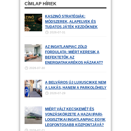
CÍMLAP HÍREK
KASZINÓ STRATÉGIÁK:
MÓDSZEREK, ALAPELVEK ÉS
TUDATOS JÁTÉK KEZDŐKNEK
2026-07-31
AZ INGATLANPIAC ZÖLD
FORDULATA: MIÉRT KERESIK A
BEFEKTETŐK AZ
ENERGIATAKARÉKOS HÁZAKAT?
2026-07-30
A BELVÁROS ÚJ LUXUSCIKKE NEM
A LAKÁS, HANEM A PARKOLÓHELY
2026-07-29
MIÉRT VÁLT KECSKEMÉT ÉS
VONZÁSKÖRZETE A HAZAI IPARI-
LOGISZTIKAI INGATLANPIAC EGYIK
LEGFONTOSABB KÖZPONTJÁVÁ?
2026-07-21