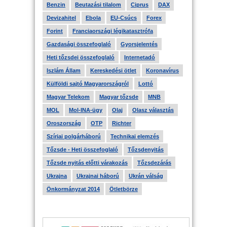
Benzin
Beutazási tilalom
Ciprus
DAX
Devizahitel
Ebola
EU-Csúcs
Forex
Forint
Franciaországi légikatasztrófa
Gazdasági összefoglaló
Gyorsjelentés
Heti tőzsdei összefoglaló
Internetadó
Iszlám Állam
Kereskedési ötlet
Koronavírus
Külföldi sajtó Magyarországról
Lottó
Magyar Telekom
Magyar tőzsde
MNB
MOL
Mol-INA-ügy
Olaj
Olasz választás
Oroszország
OTP
Richter
Szíriai polgárháború
Technikai elemzés
Tőzsde - Heti összefoglaló
Tőzsdenyitás
Tőzsde nyitás előtti várakozás
Tőzsdezárás
Ukrajna
Ukrajnai háború
Ukrán válság
Önkormányzat 2014
Ötletbörze