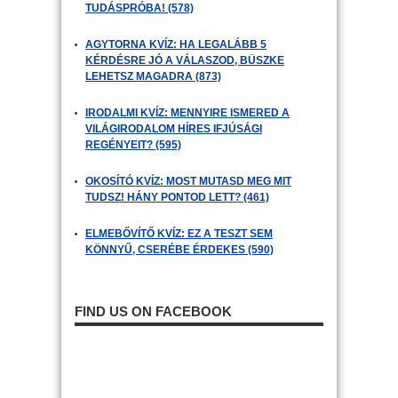
TUDÁSPRÓBA! (578)
AGYTORNA KVÍZ: HA LEGALÁBB 5
KÉRDÉSRE JÓ A VÁLASZOD, BÜSZKE
LEHETSZ MAGADRA (873)
IRODALMI KVÍZ: MENNYIRE ISMERED A
VILÁGIRODALOM HÍRES IFJÚSÁGI
REGÉNYEIT? (595)
OKOSÍTÓ KVÍZ: MOST MUTASD MEG MIT
TUDSZ! HÁNY PONTOD LETT? (461)
ELMEBŐVÍTŐ KVÍZ: EZ A TESZT SEM
KÖNNYŰ, CSERÉBE ÉRDEKES (590)
FIND US ON FACEBOOK