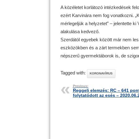
A közéletet korlátozó intézkedések felo
ezért Karvinára nem fog vonatkozni. „
mérlegeljük a helyzetet” – jelentette ki
alakulása kedvező.
Szerdától egyebek között már nem les
eszközökben és a zárt termekben sem
népszerű gyermektáborok is, de szigorú
Tagged with:
KORONAVÍRUS
Previous:
Reggeli elemzés: RC – 641 pont
folytatódott az esés – 2020.06.