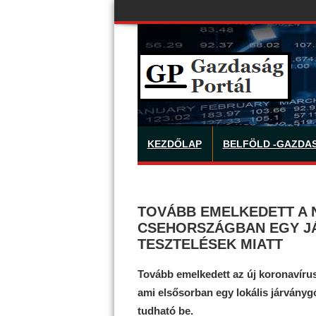
KEZDŐLAP
BELFÖLD -GAZDA
TOVÁBB EMELKEDETT A 
CSEHORSZÁGBAN EGY J
TESZTELÉSEK MIATT
Tovább emelkedett az új koronavíru
ami elsősorban egy lokális járvány
tudható be.