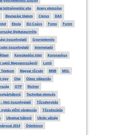
i gyorsjelentési szezon
i költségvetési vita
Arany elemzése
Beutazási tilalom
Ciprus
DAX
itel
Ebola
EU-Csúcs
Forex
Forint
országi légikatasztrófa
ági összefoglaló
Gyorsjelentés
zsdei összefoglaló
Internetadó
 Állam
Kereskedési ötlet
Koronavírus
i sajtó Magyarországról
Lottó
 Telekom
Magyar tőzsde
MNB
MOL
A-ügy
Olaj
Olasz választás
rszág
OTP
Richter
 polgárháború
Technikai elemzés
- Heti összefoglaló
Tőzsdenyitás
nyitás előtti várakozás
Tőzsdezárás
a
Ukrajnai háború
Ukrán válság
ányzat 2014
Ötletbörze