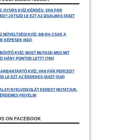
C GYORS KVÍZ KÉRDÉS: VAN PÁR
ED? JÁTSZD LE EZT AZ IZGALMAS QUIZT
 MŰVELTSÉGI KVÍZ: 8/8-RA CSAK A
K KÉPESEK (602)
BŐVÍTŐ KVÍZ: MOST MUTASD MEG MIT
! HÁNY PONTOD LETT? (780)
ARBANTARTÓ KVÍZ: VAN PÁR PERCED?
D LE EZT AZ ÉRDEKES QUIZT (518)
ALATI NYELVISKOLÁT KERES? MUTATJUK,
 ÉRDEMES FIGYELNI
 US ON FACEBOOK