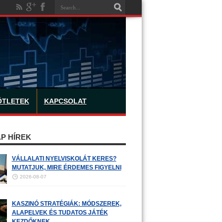
ÖTLETEK
KAPCSOLAT
P HÍREK
VÁLLALATI NYELVISKOLÁT KERES?
MUTATJUK, MIRE ÉRDEMES FIGYELNI
2026-08-07
KASZINÓ STRATÉGIÁK: MÓDSZEREK,
ALAPELVEK ÉS TUDATOS JÁTÉK
KEZDŐKNEK