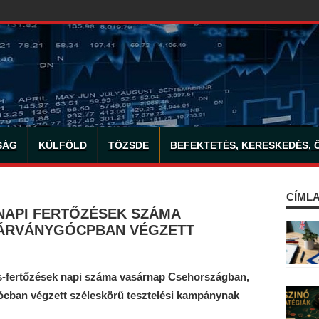
SÁG
KÜLFÖLD
TŐZSDE
BEFEKTETÉS, KERESKEDÉS, 
CÍMLA
NAPI FERTŐZÉSEK SZÁMA
ÁRVÁNYGÓCPBAN VÉGZETT
s-fertőzések napi száma vasárnap Csehországban,
gócban végzett széleskörű tesztelési kampánynak