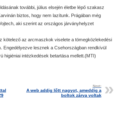
ldásának további, július elsején életbe lépő szakasz
Karvinán biztos, hogy nem lazítunk. Prágában még
 Vojtech, aki szerint az országos járványhelyzet
z kötelező az arcmaszkok viselete a tömegközlekedési
. Engedélyezve lesznek a Csehországban rendkívül
 higiéniai intézkedések betartása mellett.(MTI)
Next:
tal
A web addig lőtt nagyot, ameddig a
29
boltok zárva voltak