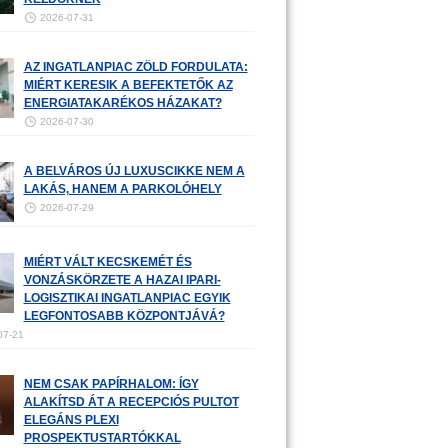
2026-07-31
AZ INGATLANPIAC ZÖLD FORDULATA:
MIÉRT KERESIK A BEFEKTETŐK AZ
ENERGIATAKARÉKOS HÁZAKAT?
2026-07-30
A BELVÁROS ÚJ LUXUSCIKKE NEM A
LAKÁS, HANEM A PARKOLÓHELY
2026-07-29
MIÉRT VÁLT KECSKEMÉT ÉS
VONZÁSKÖRZETE A HAZAI IPARI-
LOGISZTIKAI INGATLANPIAC EGYIK
LEGFONTOSABB KÖZPONTJÁVÁ?
07-21
NEM CSAK PAPÍRHALOM: ÍGY
ALAKÍTSD ÁT A RECEPCIÓS PULTOT
ELEGÁNS PLEXI
PROSPEKTUSTARTÓKKAL