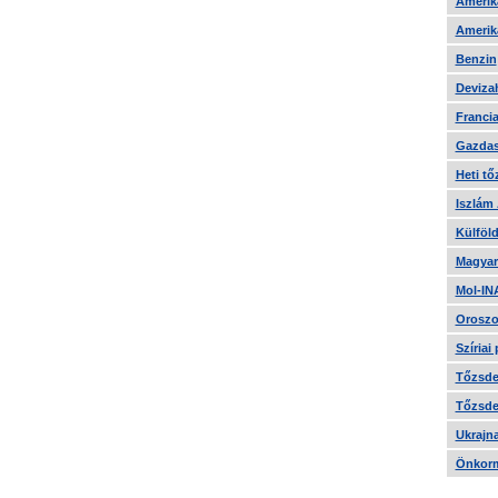
Amerika
Amerika
Benzin
Devizah
Francia
Gazdas
Heti tő
Iszlám
Külföld
Magyar
Mol-IN
Oroszo
Szíriai
Tőzsde 
Tőzsde 
Ukrajn
Önkorm