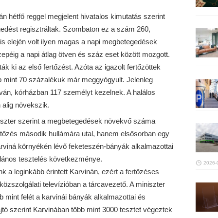
 hétfő reggel megjelent hivatalos kimutatás szerint
edést regisztráltak. Szombaton ez a szám 260,
lis elején volt ilyen magas a napi megbetegedések
zepéig a napi átlag ötven és száz eset között mozgott.
 ki az első fertőzést. Azóta az igazolt fertőzöttek
b mint 70 százalékuk már meggyógyult. Jelenleg
lván, kórházban 117 személyt kezelnek. A halálos
 alig növekszik.
szter szerint a megbetegedések növekvő száma
tőzés második hullámára utal, hanem elsősorban egy
rviná környékén lévő feketeszén-bányák alkalmazottai
talános tesztelés következménye.
2026-
k a leginkább érintett Karvinán, ezért a fertőzéses
zszolgálati televízióban a tárcavezető. A miniszter
 mint felét a karvinái bányák alkalmazottai és
ajtó szerint Karvinában több mint 3000 tesztet végeztek