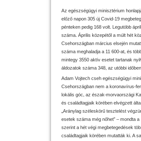
Az egészségügyi minisztérium honlapján
előző napon 305 új Covid-19 megbeteg
pénteken pedig 168 volt. Legutóbb ápri
száma. Április közepétől a múlt hét kö
Csehországban március elsején mutatták
száma meghaladja a 11 600-at, és töb
mintegy 3550 aktív esetet tartanak nyi
áldozatok száma 348, az utóbbi időben
Adam Vojtech cseh egészségügyi mini
Csehországban nem a koronavírus-fer
lokális góc, az észak-morvaországi Ka
és családtagjaik körében elvégzett ál
„Aránylag széleskörű tesztelést végzün
esetek száma még nőhet” – mondta a kö
szerint a hét végi megbetegedések több
családtagjaik körében mutatták ki. A s