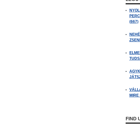
NYOL
PERC
(667)
NEHÉZ
ZSENI
ELME
TUDSZ
AGYK
JÁTSZ
VÁLL
MIRE
FIND