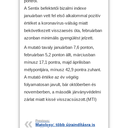
pontról.
A Sentix befektetői bizalmi indexe
januárban vett fel első alkalommal pozitív
értéket a koronavírus-válság miatt
bekövetkezett visszaesés óta, februárban
azonban minimális gyengülést jelzett.
A mutató tavaly januárban 7,6 ponton,
februárban 5,2 ponton állt, márciusban
mínusz 17,1 pontra, majd áprilisban
mélypontjára, mínusz 42,9 pontra zuhant.
A mutató értéke az év végéig
folyamatosan javult, bár októberben és
novemberben, a második járványvédelmi
zárlat miatt kissé visszacsúszott.(MTI)
Previous:
Matolcsy: több újraindításra is