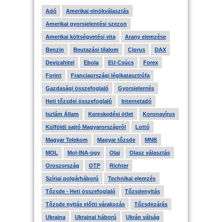
Adó
Amerikai elnökválasztás
Amerikai gyorsjelentési szezon
Amerikai költségvetési vita
Arany elemzése
Benzin
Beutazási tilalom
Ciprus
DAX
Devizahitel
Ebola
EU-Csúcs
Forex
Forint
Franciaországi légikatasztrófa
Gazdasági összefoglaló
Gyorsjelentés
Heti tőzsdei összefoglaló
Internetadó
Iszlám Állam
Kereskedési ötlet
Koronavírus
Külföldi sajtó Magyarországról
Lottó
Magyar Telekom
Magyar tőzsde
MNB
MOL
Mol-INA-ügy
Olaj
Olasz választás
Oroszország
OTP
Richter
Szíriai polgárháború
Technikai elemzés
Tőzsde - Heti összefoglaló
Tőzsdenyitás
Tőzsde nyitás előtti várakozás
Tőzsdezárás
Ukrajna
Ukrajnai háború
Ukrán válság