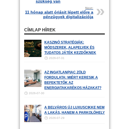
szükség van
Next:
11 hónap alatt óriásit lépett előre a
pénzügyek digitalizációja
CÍMLAP HÍREK
KASZINÓ STRATÉGIÁK:
MÓDSZEREK, ALAPELVEK ÉS
TUDATOS JÁTÉK KEZDŐKNEK
2026-07-31
AZ INGATLANPIAC ZÖLD
FORDULATA: MIÉRT KERESIK A
BEFEKTETŐK AZ
ENERGIATAKARÉKOS HÁZAKAT?
2026-07-30
A BELVÁROS ÚJ LUXUSCIKKE NEM
A LAKÁS, HANEM A PARKOLÓHELY
2026-07-29