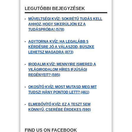
LEGUTÓBBI BEJEGYZÉSEK
MŰVELTSÉGI KVÍZ: SOKRÉTŰ TUDÁS KELL
AHHOZ, HOGY SIKERÜLJÖN EZ A
TUDÁSPRÓBA! (578)
AGYTORNA KVÍZ: HA LEGALÁBB 5
KÉRDÉSRE JÓ A VÁLASZOD, BÜSZKE
LEHETSZ MAGADRA (873)
IRODALMI KVÍZ: MENNYIRE ISMERED A
VILÁGIRODALOM HÍRES IFJÚSÁGI
REGÉNYEIT? (595)
OKOSÍTÓ KVÍZ: MOST MUTASD MEG MIT
TUDSZ! HÁNY PONTOD LETT? (461)
ELMEBŐVÍTŐ KVÍZ: EZ A TESZT SEM
KÖNNYŰ, CSERÉBE ÉRDEKES (590)
FIND US ON FACEBOOK