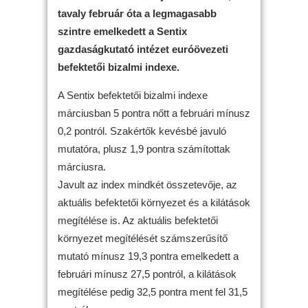
tavaly február óta a legmagasabb
szintre emelkedett a Sentix
gazdaságkutató intézet euróövezeti
befektetői bizalmi indexe.
A Sentix befektetői bizalmi indexe
márciusban 5 pontra nőtt a februári mínusz
0,2 pontról. Szakértők kevésbé javuló
mutatóra, plusz 1,9 pontra számítottak
márciusra.
Javult az index mindkét összetevője, az
aktuális befektetői környezet és a kilátások
megítélése is. Az aktuális befektetői
környezet megítélését számszerűsítő
mutató mínusz 19,3 pontra emelkedett a
februári mínusz 27,5 pontról, a kilátások
megítélése pedig 32,5 pontra ment fel 31,5