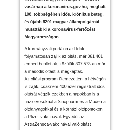
vasárnap a koronavirus.gov.hu; meghalt
108, többségében idős, krónikus beteg,
és újabb 6201 magyar állampolgárnál
mutatták ki a koronavírus-fertőzést
Magyarországon.
A kormányzati portálon azt írták:
folyamatosan zajlik az oltás, már 981 401
embert beoltottak, közülük 307 573-an már
a második oltást is megkapták.
Az oltási program ütemezetten, a hétvégén
is zajlik, csaknem 400 ezer regisztrált idős
oltását végzik ezekben a napokban is a
háziorvosoknál a Sinopharm és a Moderna
oltóanyagokkal és a kórházi oltópontokon
a Pfizer-vakcinával. Egyedül az
AstraZeneca-vakcinával való oltást