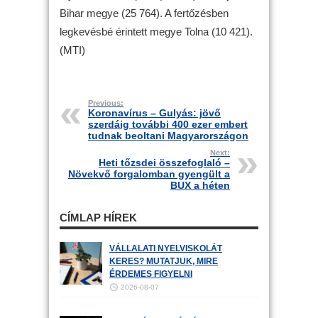
Bihar megye (25 764). A fertőzésben
legkevésbé érintett megye Tolna (10 421).
(MTI)
Previous:
Koronavírus – Gulyás: jövő
szerdáig további 400 ezer embert
tudnak beoltani Magyarországon
Next:
Heti tőzsdei összefoglaló –
Növekvő forgalomban gyengült a
BUX a héten
CÍMLAP HÍREK
VÁLLALATI NYELVISKOLÁT
KERES? MUTATJUK, MIRE
ÉRDEMES FIGYELNI
2026-08-07