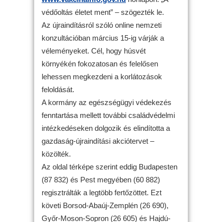
védőoltás életet ment” – szögezték le.
Az újraindításról szóló online nemzeti
konzultációban március 15-ig várják a
véleményeket. Cél, hogy húsvét
környékén fokozatosan és felelősen
lehessen megkezdeni a korlátozások
feloldását.
A kormány az egészségügyi védekezés
fenntartása mellett további családvédelmi
intézkedéseken dolgozik és elindította a
gazdaság-újraindítási akciótervet –
közölték.
Az oldal térképe szerint eddig Budapesten
(87 832) és Pest megyében (60 882)
regisztrálták a legtöbb fertőzöttet. Ezt
követi Borsod-Abaúj-Zemplén (26 690),
Győr-Moson-Sopron (26 605) és Hajdú-