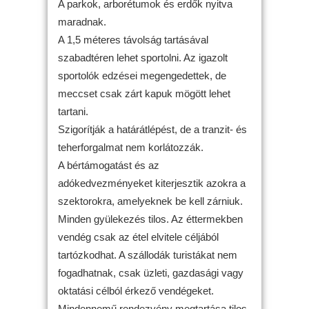
A parkok, arborétumok és erdők nyitva
maradnak.
A 1,5 méteres távolság tartásával
szabadtéren lehet sportolni. Az igazolt
sportolók edzései megengedettek, de
meccset csak zárt kapuk mögött lehet
tartani.
Szigorítják a határátlépést, de a tranzit- és
teherforgalmat nem korlátozzák.
A bértámogatást és az
adókedvezményeket kiterjesztik azokra a
szektorokra, amelyeknek be kell zárniuk.
Minden gyülekezés tilos. Az éttermekben
vendég csak az étel elvitele céljából
tartózkodhat. A szállodák turistákat nem
fogadhatnak, csak üzleti, gazdasági vagy
oktatási célból érkező vendégeket.
Mindennemű rendezvény megtartása tilos,