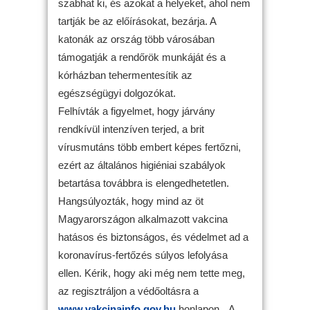
szabhat ki, és azokat a helyeket, ahol nem
tartják be az előírásokat, bezárja. A
katonák az ország több városában
támogatják a rendőrök munkáját és a
kórházban tehermentesítik az
egészségügyi dolgozókat.
Felhívták a figyelmet, hogy járvány
rendkívül intenzíven terjed, a brit
vírusmutáns több embert képes fertőzni,
ezért az általános higiéniai szabályok
betartása továbbra is elengedhetetlen.
Hangsúlyozták, hogy mind az öt
Magyarországon alkalmazott vakcina
hatásos és biztonságos, és védelmet ad a
koronavírus-fertőzés súlyos lefolyása
ellen. Kérik, hogy aki még nem tette meg,
az regisztráljon a védőoltásra a
www.vakcinainfo.gov.hu
honlapon. „A