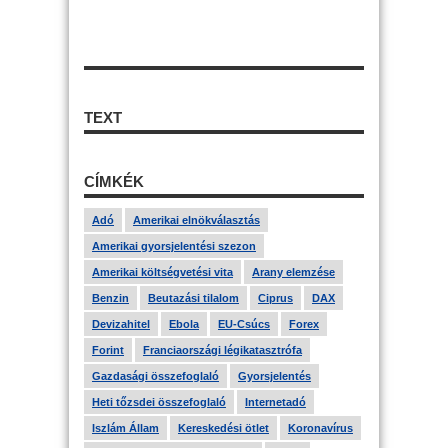
TEXT
CÍMKÉK
Adó
Amerikai elnökválasztás
Amerikai gyorsjelentési szezon
Amerikai költségvetési vita
Arany elemzése
Benzin
Beutazási tilalom
Ciprus
DAX
Devizahitel
Ebola
EU-Csúcs
Forex
Forint
Franciaországi légikatasztrófa
Gazdasági összefoglaló
Gyorsjelentés
Heti tőzsdei összefoglaló
Internetadó
Iszlám Állam
Kereskedési ötlet
Koronavírus