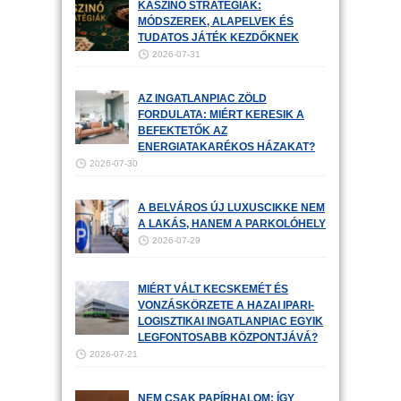
KASZINÓ STRATÉGIÁK:
MÓDSZEREK, ALAPELVEK ÉS
TUDATOS JÁTÉK KEZDŐKNEK
2026-07-31
AZ INGATLANPIAC ZÖLD
FORDULATA: MIÉRT KERESIK A
BEFEKTETŐK AZ
ENERGIATAKARÉKOS HÁZAKAT?
2026-07-30
A BELVÁROS ÚJ LUXUSCIKKE NEM
A LAKÁS, HANEM A PARKOLÓHELY
2026-07-29
MIÉRT VÁLT KECSKEMÉT ÉS
VONZÁSKÖRZETE A HAZAI IPARI-
LOGISZTIKAI INGATLANPIAC EGYIK
LEGFONTOSABB KÖZPONTJÁVÁ?
2026-07-21
NEM CSAK PAPÍRHALOM: ÍGY