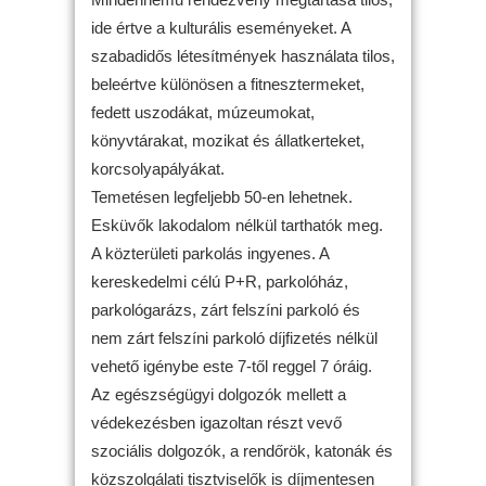
ide értve a kulturális eseményeket. A
szabadidős létesítmények használata tilos,
beleértve különösen a fitnesztermeket,
fedett uszodákat, múzeumokat,
könyvtárakat, mozikat és állatkerteket,
korcsolyapályákat.
Temetésen legfeljebb 50-en lehetnek.
Esküvők lakodalom nélkül tarthatók meg.
A közterületi parkolás ingyenes. A
kereskedelmi célú P+R, parkolóház,
parkológarázs, zárt felszíni parkoló és
nem zárt felszíni parkoló díjfizetés nélkül
vehető igénybe este 7-től reggel 7 óráig.
Az egészségügyi dolgozók mellett a
védekezésben igazoltan részt vevő
szociális dolgozók, a rendőrök, katonák és
közszolgálati tisztviselők is díjmentesen