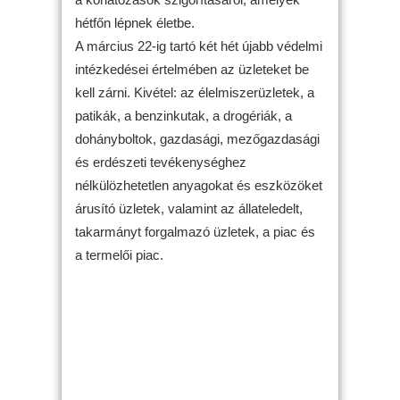
hétfőn lépnek életbe.
A március 22-ig tartó két hét újabb védelmi
intézkedései értelmében az üzleteket be
kell zárni. Kivétel: az élelmiszerüzletek, a
patikák, a benzinkutak, a drogériák, a
dohányboltok, gazdasági, mezőgazdasági
és erdészeti tevékenységhez
nélkülözhetetlen anyagokat és eszközöket
árusító üzletek, valamint az állateledelt,
takarmányt forgalmazó üzletek, a piac és
a termelői piac.