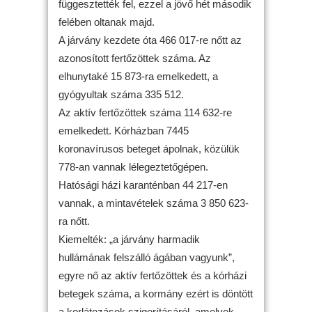
függesztették fel, ezzel a jövő hét második
felében oltanak majd.
A járvány kezdete óta 466 017-re nőtt az
azonosított fertőzöttek száma. Az
elhunytaké 15 873-ra emelkedett, a
gyógyultak száma 335 512.
Az aktív fertőzöttek száma 114 632-re
emelkedett. Kórházban 7445
koronavírusos beteget ápolnak, közülük
778-an vannak lélegeztetőgépen.
Hatósági házi karanténban 44 217-en
vannak, a mintavételek száma 3 850 623-
ra nőtt.
Kiemelték: „a járvány harmadik
hullámának felszálló ágában vagyunk”,
egyre nő az aktív fertőzöttek és a kórházi
betegek száma, a kormány ezért is döntött
a korlátozások szigorításáról, amelyek