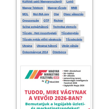
Külföldi sajtó Magyarországról
Lottó
Magyar Telekom
Magyar tőzsde
MNB
MOL
Mol-INA-ügy
Olaj
Olasz választás
Oroszország
OTP
Richter
Szíriai polgárháború
Technikai elemzés
Tőzsde - Heti összefoglaló
Tőzsdenyitás
Tőzsde nyitás előtti várakozás
Tőzsdezárás
Ukrajna
Ukrajnai háború
Ukrán válság
Önkormányzat 2014
Ötletbörze