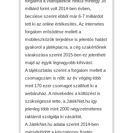
forgalma a videojátékok nélkül mintegy 35
milliárd forint volt 2014-ben évben,
becslése szerint ebből már 6-7 milliárdot
tett ki az online értékesítés. Az internetes
forgalom erősödése mellett a
mobileszközök terjedése is jelentős hatást
gyakorol a játékpiacra, a cég szakértőinek
várakozása szerint 2015-ben ez jelentheti
majd az egyik legnagyobb kihívást.
A tájékoztatás szerint a forgalom mellett a
csomagszám is nőtt: az év végéig több
mint 170 ezer csomagot szállított ki a
webáruház. A növekedés a költözést is
szükségessé tette, a JátékNet.hu így
jelenleg több mint 2000 négyzetméteres
raktárról szolgálja ki vásárlóit.
A JátékNet.hu adatai szerint 2014-ben
mérséklődött a készpénzes fizetés