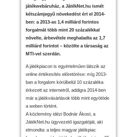
játékwebáruház, a JátékNet.hu ismét
kétszámjegyű növekedést ért el 2014-
ben: a 2013-as 1,4 milliárd forintos
forgalmát több mint 20 százalékkal
növelte, árbevétele meghaladta az 1,7
milliárd forintot – közölte a társaság az
MTI-vel szerdán.
A játékpiacon is egyértelműen látszik az
online értékesítés előretörése: míg 2013-
ban a forgalom körülbelül 10 százaléka
érkezett az internetről, addigra 2014-ben
már a játékvásárlások több mint egyötöde
a weben történt.
A közlemény idézi Bodnár Ákost, a
JátékNet.hu ügyvezető igazgatóját, aki
elmondta: a teljes magyar játékpiac