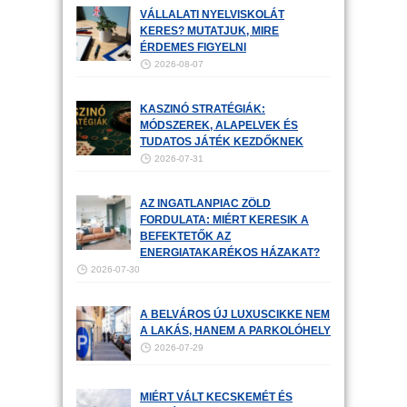
VÁLLALATI NYELVISKOLÁT
KERES? MUTATJUK, MIRE
ÉRDEMES FIGYELNI
2026-08-07
KASZINÓ STRATÉGIÁK:
MÓDSZEREK, ALAPELVEK ÉS
TUDATOS JÁTÉK KEZDŐKNEK
2026-07-31
AZ INGATLANPIAC ZÖLD
FORDULATA: MIÉRT KERESIK A
BEFEKTETŐK AZ
ENERGIATAKARÉKOS HÁZAKAT?
2026-07-30
A BELVÁROS ÚJ LUXUSCIKKE NEM
A LAKÁS, HANEM A PARKOLÓHELY
2026-07-29
MIÉRT VÁLT KECSKEMÉT ÉS