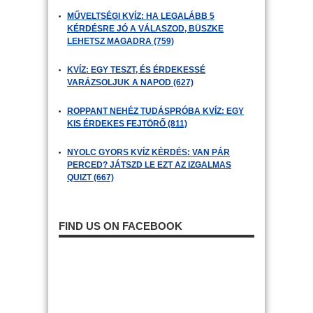
MŰVELTSÉGI KVÍZ: HA LEGALÁBB 5
KÉRDÉSRE JÓ A VÁLASZOD, BÜSZKE
LEHETSZ MAGADRA (759)
KVÍZ: EGY TESZT, ÉS ÉRDEKESSÉ
VARÁZSOLJUK A NAPOD (627)
ROPPANT NEHÉZ TUDÁSPRÓBA KVÍZ: EGY
KIS ÉRDEKES FEJTÖRŐ (811)
NYOLC GYORS KVÍZ KÉRDÉS: VAN PÁR
PERCED? JÁTSZD LE EZT AZ IZGALMAS
QUIZT (667)
FIND US ON FACEBOOK