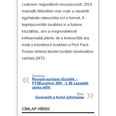
csaknem negyedével visszaszorult, 2014
második félévében már csak a vásárlók
egyhatoda választotta ezt a formát. A
legnépszerűbb továbbra is a futáros
kiszállítás, ami a megrendelések
kétharmadát jelenti, de a kedvezőbb ára
miatt a következő években a Pick Pack
Ponton történő átvétel további növekedése
várható.(MTI)
Previous:
Nyugat-európai tőzsdék –
FTSEurofirst 300: -1,38 százalék
zárás előtt
Next:
Gyengült a forint árfolyama
CÍMLAP HÍREK