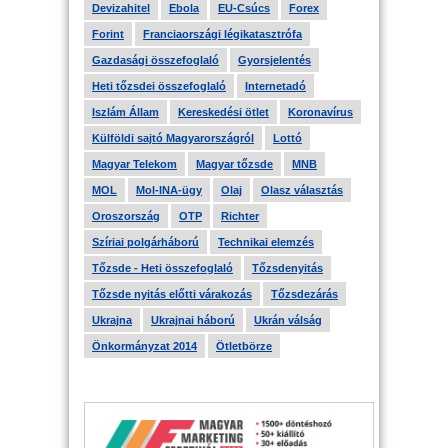
Devizahitel
Ebola
EU-Csúcs
Forex
Forint
Franciaországi légikatasztrófa
Gazdasági összefoglaló
Gyorsjelentés
Heti tőzsdei összefoglaló
Internetadó
Iszlám Állam
Kereskedési ötlet
Koronavírus
Külföldi sajtó Magyarországról
Lottó
Magyar Telekom
Magyar tőzsde
MNB
MOL
Mol-INA-ügy
Olaj
Olasz választás
Oroszország
OTP
Richter
Szíriai polgárháború
Technikai elemzés
Tőzsde - Heti összefoglaló
Tőzsdenyitás
Tőzsde nyitás előtti várakozás
Tőzsdezárás
Ukrajna
Ukrajnai háború
Ukrán válság
Önkormányzat 2014
Ötletbörze