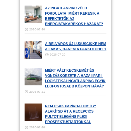
AZ INGATLANPIAC ZÖLD
FORDULATA: MIÉRT KERESIK A
BEFEKTETŐK AZ
ENERGIATAKARÉKOS HÁZAKAT?
2026-07-30
A BELVÁROS ÚJ LUXUSCIKKE NEM
A LAKÁS, HANEM A PARKOLÓHELY
2026-07-29
MIÉRT VÁLT KECSKEMÉT ÉS
VONZÁSKÖRZETE A HAZAI IPARI-
LOGISZTIKAI INGATLANPIAC EGYIK
LEGFONTOSABB KÖZPONTJÁVÁ?
2026-07-21
NEM CSAK PAPÍRHALOM: ÍGY
ALAKÍTSD ÁT A RECEPCIÓS
PULTOT ELEGÁNS PLEXI
PROSPEKTUSTARTÓKKAL
2026-07-20