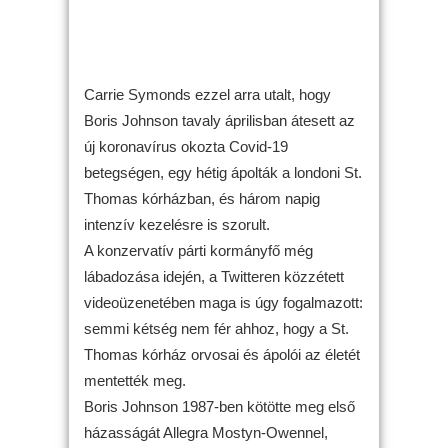
Carrie Symonds ezzel arra utalt, hogy
Boris Johnson tavaly áprilisban átesett az
új koronavírus okozta Covid-19
betegségen, egy hétig ápolták a londoni St.
Thomas kórházban, és három napig
intenzív kezelésre is szorult.
A konzervatív párti kormányfő még
lábadozása idején, a Twitteren közzétett
videoüzenetében maga is úgy fogalmazott:
semmi kétség nem fér ahhoz, hogy a St.
Thomas kórház orvosai és ápolói az életét
mentették meg.
Boris Johnson 1987-ben kötötte meg első
házasságát Allegra Mostyn-Owennel,