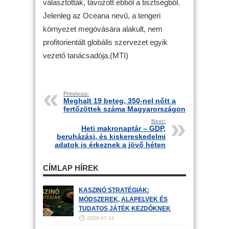
választották, távozott ebből a tisztségből.
Jelenleg az Oceana nevű, a tengeri
környezet megóvására alakult, nem
profitorientált globális szervezet egyik
vezető tanácsadója.(MTI)
Previous:
Meghalt 19 beteg, 350-nel nőtt a
fertőzöttek száma Magyarországon
Next:
Heti makronaptár – GDP,
beruházási, és kiskereskedelmi
adatok is érkeznek a jövő héten
CÍMLAP HÍREK
KASZINÓ STRATÉGIÁK:
MÓDSZEREK, ALAPELVEK ÉS
TUDATOS JÁTÉK KEZDŐKNEK
2026-07-31