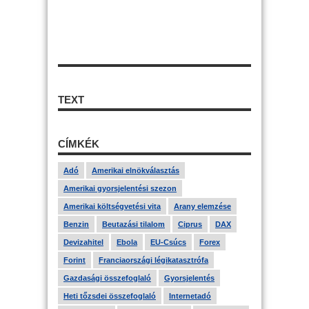
TEXT
CÍMKÉK
Adó
Amerikai elnökválasztás
Amerikai gyorsjelentési szezon
Amerikai költségvetési vita
Arany elemzése
Benzin
Beutazási tilalom
Ciprus
DAX
Devizahitel
Ebola
EU-Csúcs
Forex
Forint
Franciaországi légikatasztrófa
Gazdasági összefoglaló
Gyorsjelentés
Heti tőzsdei összefoglaló
Internetadó