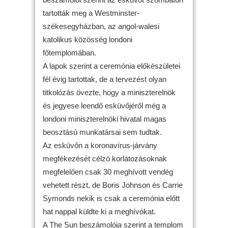
tartották meg a Westminster-
székesegyházban, az angol-walesi
katolikus közösség londoni
főtemplomában.
A lapok szerint a ceremónia előkészületei
fél évig tartottak, de a tervezést olyan
titkolózás övezte, hogy a miniszterelnök
és jegyese leendő esküvőjéről még a
londoni miniszterelnöki hivatal magas
beosztású munkatársai sem tudtak.
Az esküvőn a koronavírus-járvány
megfékezését célzó korlátozásoknak
megfelelően csak 30 meghívott vendég
vehetett részt, de Boris Johnson és Carrie
Symonds nekik is csak a ceremónia előtt
hat nappal küldte ki a meghívókat.
A The Sun beszámolója szerint a templom