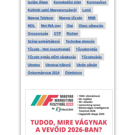
Iszlám Állam
Kereskedési ötlet
Koronavírus
Külföldi sajtó Magyarországról
Lottó
Magyar Telekom
Magyar tőzsde
MNB
MOL
Mol-INA-ügy
Olaj
Olasz választás
Oroszország
OTP
Richter
Szíriai polgárháború
Technikai elemzés
Tőzsde - Heti összefoglaló
Tőzsdenyitás
Tőzsde nyitás előtti várakozás
Tőzsdezárás
Ukrajna
Ukrajnai háború
Ukrán válság
Önkormányzat 2014
Ötletbörze