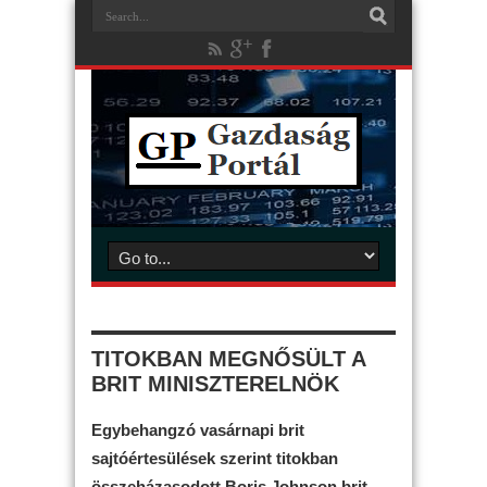
TITOKBAN MEGNŐSÜLT A
BRIT MINISZTERELNÖK
Egybehangzó vasárnapi brit
sajtóértesülések szerint titokban
összeházasodott Boris Johnson brit