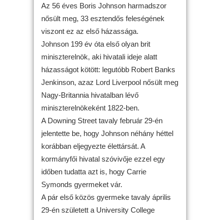
Az 56 éves Boris Johnson harmadszor
nősült meg, 33 esztendős feleségének
viszont ez az első házassága.
Johnson 199 év óta első olyan brit
miniszterelnök, aki hivatali ideje alatt
házasságot kötött: legutóbb Robert Banks
Jenkinson, azaz Lord Liverpool nősült meg
Nagy-Britannia hivatalban lévő
miniszterelnökeként 1822-ben.
A Downing Street tavaly február 29-én
jelentette be, hogy Johnson néhány héttel
korábban eljegyezte élettársát. A
kormányfői hivatal szóvivője ezzel egy
időben tudatta azt is, hogy Carrie
Symonds gyermeket vár.
A pár első közös gyermeke tavaly április
29-én született a University College