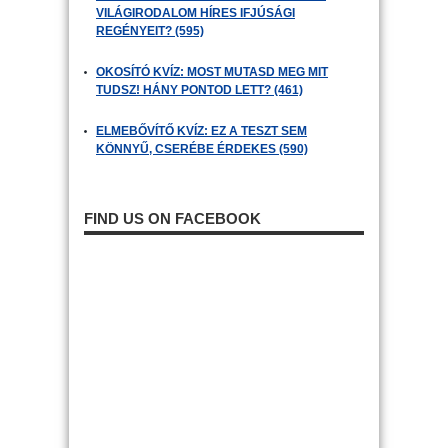
VILÁGIRODALOM HÍRES IFJÚSÁGI
REGÉNYEIT? (595)
OKOSÍTÓ KVÍZ: MOST MUTASD MEG MIT
TUDSZ! HÁNY PONTOD LETT? (461)
ELMEBŐVÍTŐ KVÍZ: EZ A TESZT SEM
KÖNNYŰ, CSERÉBE ÉRDEKES (590)
FIND US ON FACEBOOK