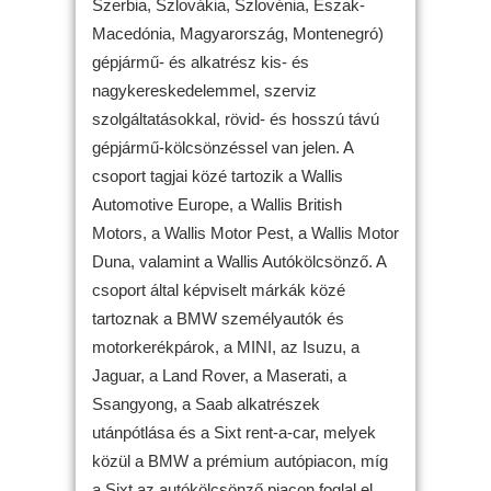
Szerbia, Szlovákia, Szlovénia, Észak-
Macedónia, Magyarország, Montenegró)
gépjármű- és alkatrész kis- és
nagykereskedelemmel, szerviz
szolgáltatásokkal, rövid- és hosszú távú
gépjármű-kölcsönzéssel van jelen. A
csoport tagjai közé tartozik a Wallis
Automotive Europe, a Wallis British
Motors, a Wallis Motor Pest, a Wallis Motor
Duna, valamint a Wallis Autókölcsönző. A
csoport által képviselt márkák közé
tartoznak a BMW személyautók és
motorkerékpárok, a MINI, az Isuzu, a
Jaguar, a Land Rover, a Maserati, a
Ssangyong, a Saab alkatrészek
utánpótlása és a Sixt rent-a-car, melyek
közül a BMW a prémium autópiacon, míg
a Sixt az autókölcsönző piacon foglal el