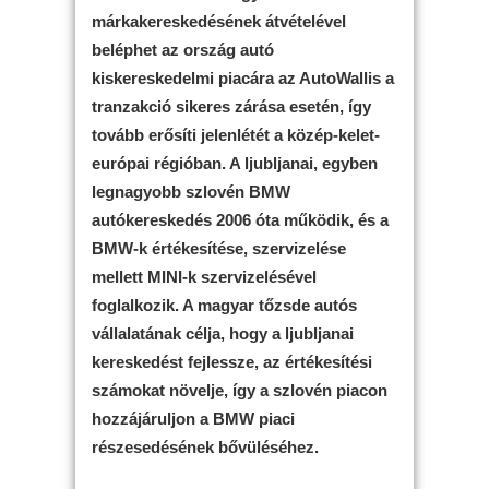
márkakereskedésének átvételével
beléphet az ország autó
kiskereskedelmi piacára az AutoWallis a
tranzakció sikeres zárása esetén, így
tovább erősíti jelenlétét a közép-kelet-
európai régióban. A ljubljanai, egyben
legnagyobb szlovén BMW
autókereskedés 2006 óta működik, és a
BMW-k értékesítése, szervizelése
mellett MINI-k szervizelésével
foglalkozik. A magyar tőzsde autós
vállalatának célja, hogy a ljubljanai
kereskedést fejlessze, az értékesítési
számokat növelje, így a szlovén piacon
hozzájáruljon a BMW piaci
részesedésének bővüléséhez.