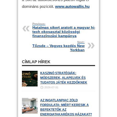
domináns pozíciót.
www.autowallis.hu
Previous:
Hatalmas sikert aratott a magyar hi-
tech okosasztal közösségi
finanszírozási kampánya
Next:
Tőzsde – Vegyes kezdés New
Yorkban
CÍMLAP HÍREK
KASZINÓ STRATÉGIÁK:
MÓDSZEREK, ALAPELVEK ÉS
TUDATOS JÁTÉK KEZDŐKNEK
2026-07-31
AZ INGATLANPIAC ZÖLD
FORDULATA: MIÉRT KERESIK A
BEFEKTETŐK AZ
ENERGIATAKARÉKOS HÁZAKAT?