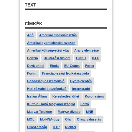
TEXT
CÍMKÉK
Adó
Amerikai elnökválasztás
Amerikai gyorsjelentési szezon
Amerikai költségvetési vita
Arany elemzése
Benzin
Beutazási tilalom
Ciprus
DAX
Devizahitel
Ebola
EU-Csúcs
Forex
Forint
Franciaországi légikatasztrófa
Gazdasági összefoglaló
Gyorsjelentés
Heti tőzsdei összefoglaló
Internetadó
Iszlám Állam
Kereskedési ötlet
Koronavírus
Külföldi sajtó Magyarországról
Lottó
Magyar Telekom
Magyar tőzsde
MNB
MOL
Mol-INA-ügy
Olaj
Olasz választás
Oroszország
OTP
Richter