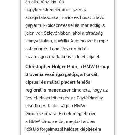
és alkatrész kis- és
nagykereskedelemmel, szerviz
szolgáltatásokkal, rövid- és hosszú távú
gépjármű-kölcsönzéssel és már eddig is
jelen volt Szlovéniában, ahol a társaság
leányvállalata, a Wallis Automotive Europe
a Jaguar és Land Rover márkák
kizárólagos márkaképviseletét látja el.
Christopher Holger Puth, a BMW Group
Slovenia vezérigazgatója, a horvát,
ciprusi és máltai piacért felelős
regionális menedzser
elmondta, hogy az
ügyfél-elégedettség és az ügyfélélmény
elsődleges fontosságú a BMW
Group számára. Ennek megfelelően
a BMW Group erős, megbízható és
időtálló forgalmazói hálózat kiépítésére