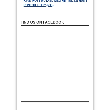
KVÍZ: MOST MUTASD MEG MIT TUDSZ! HÁNY
PONTOD LETT? (633)
FIND US ON FACEBOOK