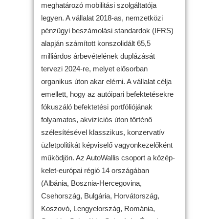
meghatározó mobilitási szolgáltatója
legyen. A vállalat 2018-as, nemzetközi
pénzügyi beszámolási standardok (IFRS)
alapján számított konszolidált 65,5
milliárdos árbevételének duplázását
tervezi 2024-re, melyet elősorban
organikus úton akar elérni. A vállalat célja
emellett, hogy az autóipari befektetésekre
fókuszáló befektetési portfóliójának
folyamatos, akvizíciós úton történő
szélesítésével klasszikus, konzervatív
üzletpolitikát képviselő vagyonkezelőként
működjön. Az AutoWallis csoport a közép-
kelet-európai régió 14 országában
(Albánia, Bosznia-Hercegovina,
Csehország, Bulgária, Horvátország,
Koszovó, Lengyelország, Románia,