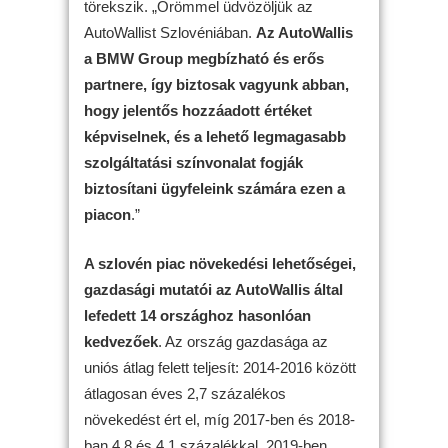
törekszik. „Örömmel üdvözöljük az
AutoWallist Szlovéniában.
Az AutoWallis
a BMW Group megbízható és erős
partnere, így biztosak vagyunk abban,
hogy jelentős hozzáadott értéket
képviselnek, és a lehető legmagasabb
szolgáltatási színvonalat fogják
biztosítani ügyfeleink számára ezen a
piacon
.”
A szlovén piac növekedési lehetőségei,
gazdasági mutatói az AutoWallis által
lefedett 14 országhoz hasonlóan
kedvezőek
. Az ország gazdasága az
uniós átlag felett teljesít: 2014-2016 között
átlagosan éves 2,7 százalékos
növekedést ért el, míg 2017-ben és 2018-
ban 4,8 és 4,1 százalékkal, 2019-ben