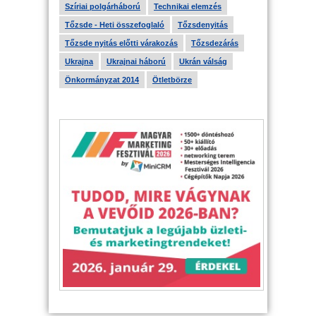
Szíriai polgárháború
Technikai elemzés
Tőzsde - Heti összefoglaló
Tőzsdenyitás
Tőzsde nyitás előtti várakozás
Tőzsdezárás
Ukrajna
Ukrajnai háború
Ukrán válság
Önkormányzat 2014
Ötletbörze