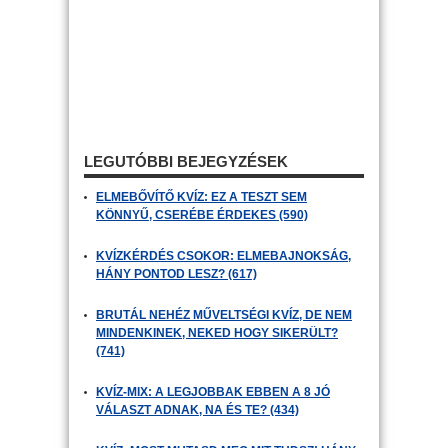
LEGUTÓBBI BEJEGYZÉSEK
ELMEBŐVÍTŐ KVÍZ: EZ A TESZT SEM
KÖNNYŰ, CSERÉBE ÉRDEKES (590)
KVÍZKÉRDÉS CSOKOR: ELMEBAJNOKSÁG,
HÁNY PONTOD LESZ? (617)
BRUTÁL NEHÉZ MŰVELTSÉGI KVÍZ, DE NEM
MINDENKINEK, NEKED HOGY SIKERÜLT?
(741)
KVÍZ-MIX: A LEGJOBBAK EBBEN A 8 JÓ
VÁLASZT ADNAK, NA ÉS TE? (434)