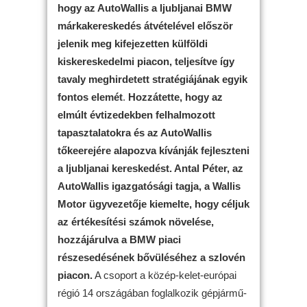
hogy az AutoWallis
a ljubljanai BMW
márkakereskedés átvételével először
jelenik meg kifejezetten külföldi
kiskereskedelmi piacon,
teljesítve így
tavaly meghirdetett stratégiájának egyik
fontos elemét
.
Hozzátette, hogy
az
elmúlt évtizedekben felhalmozott
tapasztalatokra és az AutoWallis
tőkeerejére alapozva kívánják fejleszteni
a ljubljanai kereskedést. Antal Péter,
az
AutoWallis igazgatósági tagja, a Wallis
Motor ügyvezetője kiemelte, hogy céljuk
az értékesítési számok növelése,
hozzájárulva a BMW piaci
részesedésének bővüléséhez a szlovén
piacon.
A csoport a közép-kelet-európai
régió 14 országában foglalkozik gépjármű-