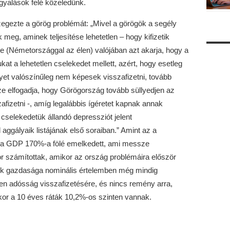
rgyalások felé közeledünk.
gezte a görög problémát: „Mivel a görögök a segély
ak meg, aminek teljesítése lehetetlen – hogy kifizetik
e (Németországgal az élen) valójában azt akarja, hogy a
at a lehetetlen cselekedet mellett, azért, hogy esetleg
et valószínűleg nem képesek visszafizetni, tovább
e elfogadja, hogy Görögország tovább süllyedjen az
izetni -, amíg legalábbis ígéretet kapnak annak
 cselekedetük állandó depressziót jelent
ggályaik listájának első soraiban.” Amint az a
ág a GDP 170%-a fölé emelkedett, ami messze
or számítottak, amikor az ország problémáira először
nek gazdasága nominális értelemben még mindig
yen adósság visszafizetésére, és nincs remény arra,
or a 10 éves ráták 10,2%-os szinten vannak.