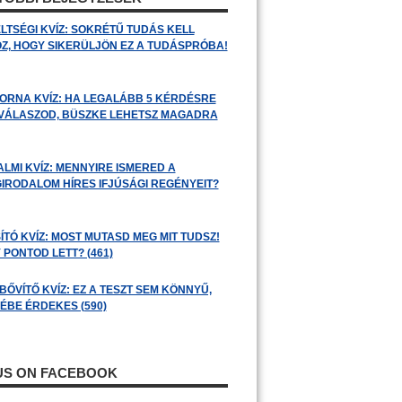
LTSÉGI KVÍZ: SOKRÉTŰ TUDÁS KELL
Z, HOGY SIKERÜLJÖN EZ A TUDÁSPRÓBA!
ORNA KVÍZ: HA LEGALÁBB 5 KÉRDÉSRE
 VÁLASZOD, BÜSZKE LEHETSZ MAGADRA
ALMI KVÍZ: MENNYIRE ISMERED A
GIRODALOM HÍRES IFJÚSÁGI REGÉNYEIT?
ÍTÓ KVÍZ: MOST MUTASD MEG MIT TUDSZ!
 PONTOD LETT? (461)
BŐVÍTŐ KVÍZ: EZ A TESZT SEM KÖNNYŰ,
ÉBE ÉRDEKES (590)
 US ON FACEBOOK