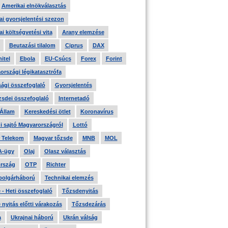
Amerikai elnökválasztás
i gyorsjelentési szezon
i költségvetési vita
Arany elemzése
Beutazási tilalom
Ciprus
DAX
itel
Ebola
EU-Csúcs
Forex
Forint
országi légikatasztrófa
ági összefoglaló
Gyorsjelentés
zsdei összefoglaló
Internetadó
 Állam
Kereskedési ötlet
Koronavírus
i sajtó Magyarországról
Lottó
 Telekom
Magyar tőzsde
MNB
MOL
A-ügy
Olaj
Olasz választás
rszág
OTP
Richter
 polgárháború
Technikai elemzés
- Heti összefoglaló
Tőzsdenyitás
nyitás előtti várakozás
Tőzsdezárás
a
Ukrajnai háború
Ukrán válság