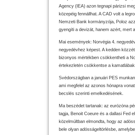
Agency (IEA) azon tegnapi párizsi megje
közepéig fennállhat. A CAD volt a leg
Nemzeti Bank kormányzója, Poloz azza
gyengíti a devizát, hanem azért, mert 
Mai események: Norvégia 4. negyedév
negyedévhez képest. A kedden közzétett
bizonyos mértékben csökkentheti a No
értekezletén csökkentse a kamatlábaka
Svédországban a januári PES munkanél
ami megfelel az azonos hónapra vonatk
becslés szerinti emelkedésének.
Ma beszédet tartanak: az eurózóna pé
tagja, Benoit Coeure és a dallasi Fed e
közelmúltban elmondta, hogy az adóssá
bele olyan adósságeltörlésbe, amelyben