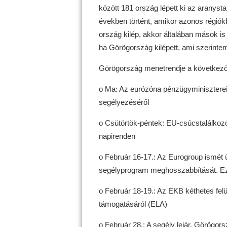
között 181 ország lépett ki az aranys
években történt, amikor azonos régiók
ország kilép, akkor általában mások is 
ha Görögország kilépett, ami szerintem
Görögország menetrendje a következő
o Ma: Az eurózóna pénzügyminiszterei
segélyezéséről
o Csütörtök-péntek: EU-csúcstalálkoz
napirenden
o Február 16-17.: Az Eurogroup ismét 
segélyprogram meghosszabbítását. Ez l
o Február 18-19.: Az EKB kéthetes felü
támogatásáról (ELA)
o Február 28.: A segély lejár. Görögo