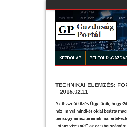
KEZDŐLAP
BELFÖLD -GAZDA
TECHNIKAI ELEMZÉS: FOR
– 2015.02.11
Az összeütközés Úgy tűnik, hogy 
néz, mivel mindkét oldal beásta mag
pénzügyminisztereinek mai értekezlet
„nincs visszaút” az ország számára,