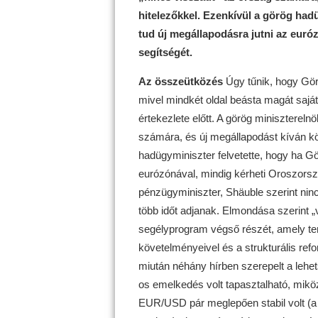
hitelezőkkel. Ezenkívül a görög had
tud új megállapodásra jutni az euró
segítségét.
Az összeütközés
Úgy tűnik, hogy Gö
mivel mindkét oldal beásta magát sajá
értekezlete előtt. A görög minisztereln
számára, és új megállapodást kíván köt
hadügyminiszter felvetette, hogy ha G
eurózónával, mindig kérheti Oroszors
pénzügyminiszter, Shäuble szerint nin
több időt adjanak. Elmondása szerint „
segélyprogram végső részét, amely ter
követelményeivel és a strukturális ref
miután néhány hírben szerepelt a leh
os emelkedés volt tapasztalható, mikö
EUR/USD pár meglepően stabil volt (a 