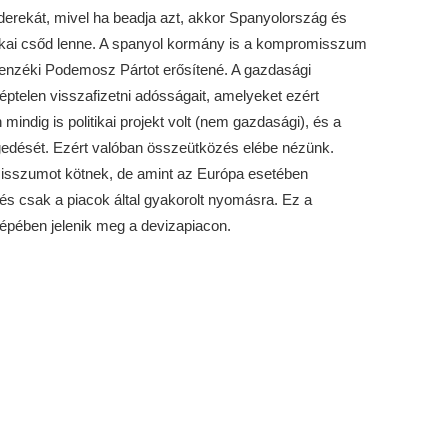
erekát, mivel ha beadja azt, akkor Spanyolország és
litikai csőd lenne. A spanyol kormány is a kompromisszum
llenzéki Podemosz Pártot erősítené. A gazdasági
telen visszafizetni adósságait, amelyeket ezért
indig is politikai projekt volt (nem gazdasági), és a
ngedését. Ezért valóban összeütközés elébe nézünk.
isszumot kötnek, de amint az Európa esetében
és csak a piacok által gyakorolt nyomásra. Ez a
pében jelenik meg a devizapiacon.