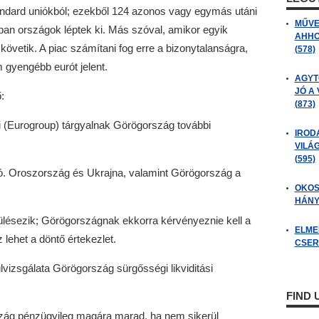
tandard uniókból; ezekből 124 azonos vagy egymás utáni
MŰVE
ban országok léptek ki. Más szóval, amikor egyik
AHHO
követik. A piac számítani fog erre a bizonytalanságra,
(578)
 gyengébb eurót jelent.
AGYT
JÓ A
:
(873)
 (Eurogroup) tárgyalnak Görögország további
IROD
VILÁ
(595)
ó. Oroszország és Ukrajna, valamint Görögország a
OKOS
HÁNY
ülésezik; Görögországnak ekkorra kérvényeznie kell a
ELME
ehet a döntő értekezlet.
CSER
lvizsgálata Görögország sürgősségi likviditási
FIND
rszág pénzügyileg magára marad, ha nem sikerül