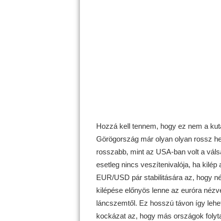
Hozzá kell tennem, hogy ez nem a kut
Görögország már olyan olyan rossz hel
rosszabb, mint az USA-ban volt a váls
esetleg nincs veszítenivalója, ha kilé
EUR/USD pár stabilitására az, hogy né
kilépése előnyös lenne az euróra néz
láncszemtől. Ez hosszú távon így lehet
kockázat az, hogy más országok folytat