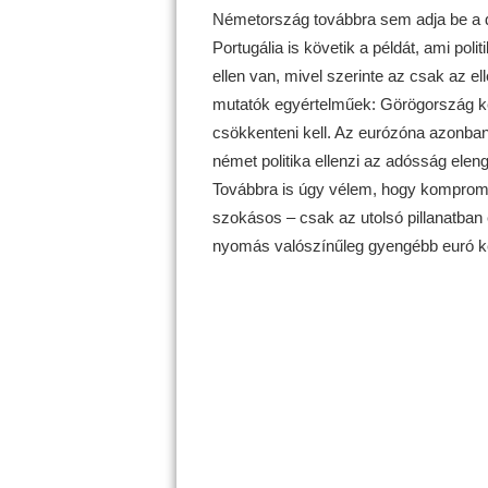
Németország továbbra sem adja be a d
Portugália is követik a példát, ami po
ellen van, mivel szerinte az csak az e
mutatók egyértelműek: Görögország kép
csökkenteni kell. Az eurózóna azonban m
német politika ellenzi az adósság ele
Továbbra is úgy vélem, hogy komprom
szokásos – csak az utolsó pillanatban 
nyomás valószínűleg gyengébb euró ké