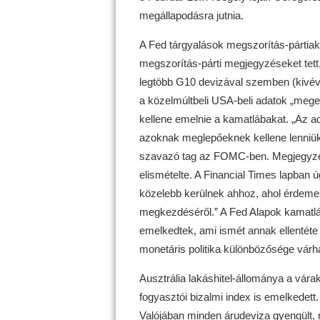
megállapodásra jutnia.
A Fed tárgyalások megszorítás-pártia
megszorítás-párti megjegyzéseket tett,
legtöbb G10 devizával szemben (kivév
a közelmúltbeli USA-beli adatok „meger
kellene emelnie a kamatlábakat. „Az a
azoknak meglepőeknek kellene lenniü
szavazó tag az FOMC-ben. Megjegyzése
elismételte. A Financial Times lapban ú
közelebb kerülnek ahhoz, ahol érdeme
megkezdéséről.” A Fed Alapok kamatlá
emelkedtek, ami ismét annak ellentéte 
monetáris politika különbözősége várha
Ausztrália lakáshitel-állománya a vár
fogyasztói bizalmi index is emelkedett
Valójában minden árudeviza gyengült, m