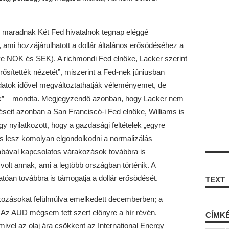
k maradnak Két Fed hivatalnok tegnap eléggé
 ami hozzájárulhatott a dollár általános erősödéséhez a
e NOK és SEK). A richmondi Fed elnöke, Lacker szerint
ősítették nézetét”, miszerint a Fed-nek júniusban
datok idővel megváltoztathatják véleményemet, de
k” – mondta. Megjegyzendő azonban, hogy Lacker nem
it azonban a San Franciscó-i Fed elnöke, Williams is
gy nyilatkozott, hogy a gazdasági feltételek „egyre
s lesz komolyan elgondolkodni a normalizálás
bával kapcsolatos várakozások továbbra is
volt annak, ami a legtöbb országban történik. A
tóan továbbra is támogatja a dollár erősödését.
TEXT
akozásokat felülmúlva emelkedett decemberben; a
. Az AUD mégsem tett szert előnyre a hír révén.
CÍMK
ivel az olaj ára csökkent az International Energy