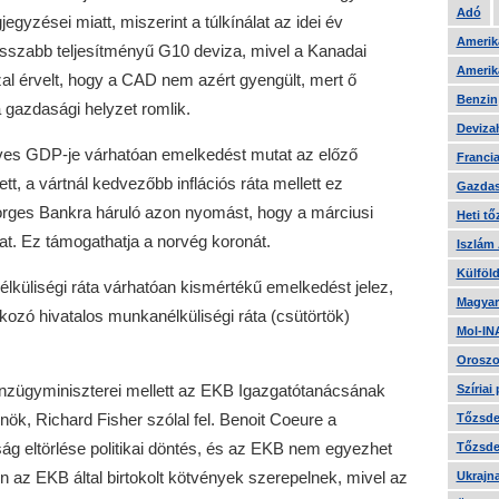
Adó
gyzései miatt, miszerint a túlkínálat az idei év
Amerika
rosszabb teljesítményű G10 deviza, mivel a Kanadai
Amerika
l érvelt, hogy a CAD nem azért gyengült, mert ő
Benzin
a gazdasági helyzet romlik.
Devizah
es GDP-je várhatóan emelkedést mutat az előző
Francia
, a vártnál kedvezőbb inflációs ráta mellett ez
Gazdas
rges Bankra háruló azon nyomást, hogy a márciusi
Heti tő
t. Ez támogathatja a norvég koronát.
Iszlám
Külföld
küliségi ráta várhatóan kismértékű emelkedést jelez,
Magyar
ozó hivatalos munkanélküliségi ráta (csütörtök)
Mol-IN
Oroszo
nzügyminiszterei mellett az EKB Igazgatótanácsának
Szíriai
lnök, Richard Fisher szólal fel. Benoit Coeure a
Tőzsde 
g eltörlése politikai döntés, és az EKB nem egyezhet
Tőzsde 
 az EKB által birtokolt kötvények szerepelnek, mivel az
Ukrajn