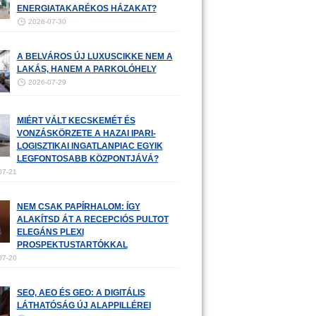
ENERGIATAKARÉKOS HÁZAKAT?
2026-07-30
A BELVÁROS ÚJ LUXUSCIKKE NEM A
LAKÁS, HANEM A PARKOLÓHELY
2026-07-29
MIÉRT VÁLT KECSKEMÉT ÉS
VONZÁSKÖRZETE A HAZAI IPARI-
LOGISZTIKAI INGATLANPIAC EGYIK
LEGFONTOSABB KÖZPONTJÁVÁ?
07-21
NEM CSAK PAPÍRHALOM: ÍGY
ALAKÍTSD ÁT A RECEPCIÓS PULTOT
ELEGÁNS PLEXI
PROSPEKTUSTARTÓKKAL
07-20
SEO, AEO ÉS GEO: A DIGITÁLIS
LÁTHATÓSÁG ÚJ ALAPPILLÉREI