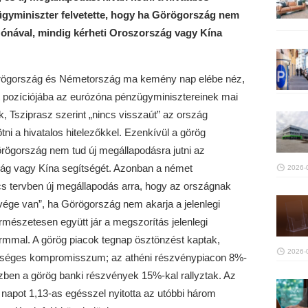
ügyminiszter felvetette, hogy ha Görögország nem
zónával, mindig kérheti Oroszország vagy Kína
rögország és Németország ma kemény nap elébe néz,
t pozíciójába az eurózóna pénzügyminisztereinek mai
ök, Tsziprasz szerint „nincs visszaút” az ország
ni a hivatalos hitelezőkkel. Ezenkívül a görög
örögország nem tud új megállapodásra jutni az
zág vagy Kína segítségét. Azonban a német
2026-
cs tervben új megállapodás arra, hogy az országnak
vége van”, ha Görögország nem akarja a jelenlegi
mészetesen együtt jár a megszorítás jelenlegi
ormmal. A görög piacok tegnap ösztönzést kaptak,
2026-
etséges kompromisszum; az athéni részvénypiacon 8%-
zben a görög banki részvények 15%-kal rallyztak. Az
napot 1,13-as egésszel nyitotta az utóbbi három