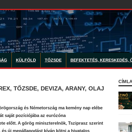
SÁG
KÜLFÖLD
TŐZSDE
BEFEKTETÉS, KERESKEDÉS, 
CÍMLA
EX, TŐZSDE, DEVIZA, ARANY, OLAJ
Görögország és Németország ma kemény nap elébe
át saját pozíciójába az eurózóna
e előtt. A görög miniszterelnök, Tsziprasz szerint
 és új megállapodást kíván kötni a hivatalos