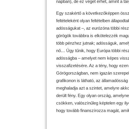
napban), de ez véget érhet, amint a tá
Egy szakértő a következőképpen össze
feltételeként olyan feltételben állapodt
adósságukat –, az eurózóna többi rész
görögök továbbra is elkötelezzék maguk
több pénzhez jutnak; adósságuk, amely
nő… Úgy tűnik, hogy Európa többi rész
adósságba – amelyet nem képes visszaf
visszafizetésére. Az a tény, hogy ezen
Görögországban, nem igazán szerepel a
grafikonon is látható, az államadóss
meghaladja azt a szintet, amelyre akk
derült fény. Egy olyan ország, amely
csökken, valószínűleg képtelen egy il
hogy tovább finanszírozza magát, amik