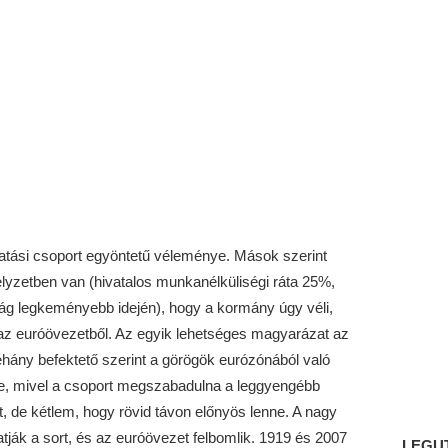
atási csoport egyöntetű véleménye. Mások szerint
yzetben van (hivatalos munkanélküliségi ráta 25%,
ág legkeményebb idején), hogy a kormány úgy véli,
p az euróövezetből. Az egyik lehetséges magyarázat az
hány befektető szerint a görögök eurózónából való
ve, mivel a csoport megszabadulna a leggyengébb
, de kétlem, hogy rövid távon előnyös lenne. A nagy
ják a sort, és az euróövezet felbomlik. 1919 és 2007
LEGU