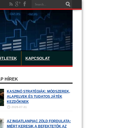
ÖTLETEK
KAPCSOLAT
P HÍREK
KASZINÓ STRATÉGIÁK: MÓDSZEREK,
ALAPELVEK ÉS TUDATOS JÁTÉK
KEZDŐKNEK
2026-07-31
AZ INGATLANPIAC ZÖLD FORDULATA:
MIÉRT KERESIK A BEFEKTETŐK AZ