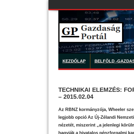
KEZDŐLAP
BELFÖLD -GAZDA
TECHNIKAI ELEMZÉS: FOR
– 2015.02.04
Az RBNZ kormányzója, Wheeler szerin
legjobb opció Az Új-Zélandi Nemzet
nézetét, miszerint „a jelenlegi körü
hagyják a hivatalos pénzforgalmi kam