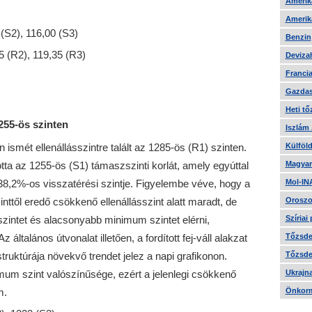
Amerika
Amerika
(S2), 116,00 (S3)
Benzin
85 (R2), 119,35 (R3)
Devizah
Francia
Gazdas
Heti tő
255-ös szinten
Iszlám
ismét ellenállásszintre talált az 1285-ös (R1) szinten.
Külföld
tta az 1255-ös (S1) támaszszinti korlát, amely egyúttal
Magyar
 38,2%-os visszatérési szintje. Figyelembe véve, hogy a
Mol-IN
től eredő csökkenő ellenállásszint alatt maradt, de
Oroszo
 szintet és alacsonyabb minimum szintet elérni,
Szíriai
ltalános útvonalat illetően, a fordított fej-váll alakzat
Tőzsde 
truktúrája növekvő trendet jelez a napi grafikonon.
Tőzsde 
mum szint valószínűsége, ezért a jelenlegi csökkenő
Ukrajn
m.
Önkorm