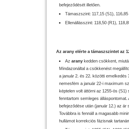
befejeződését illetően.
Támaszszint: 117,15 (S1), 116,85 
Ellenállásszint: 118,50 (R1), 118,
Az arany elérte a támaszszintet az 1
Az
arany
kedden csökkent, miután 
Mindazonáltal a csökkenést megállíto
a január 2. és 22. közötti emelkedés
nemesfém a január 22-i maximum szint
képtelen volt áttörni az 1255-ös (S1)
fenntartom semleges álláspontomat. Az á
befejeződése után (január 12.) az ár s
Továbbra is fennáll a magasabb mini
hullámot korrekciós fázisnak tartaná