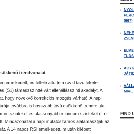
NYOL
PERC
(667)
NEHÉZ
ZSENI
ELME
TUDSZ
AGYK
csökkenő trendvonalat
JÁTSZ
n emelkedett, és felfelé áttörte a rövid távú fekete
VÁLL
 (S1) támaszszintté vált ellenállásszinti akadályt. A
MIRE
mat, hogy növekvő korrekciós mozgás várható. A napi
túrája továbbra is hosszabb távú csökkenő trendre utal.
m szinteket és alacsonyabb minimum szinteket ér el
FIND
tt. Mindazonáltal a napi mutatószámok alátámasztják az
át. A 14 napos RSI emelkedett, miután kilépett