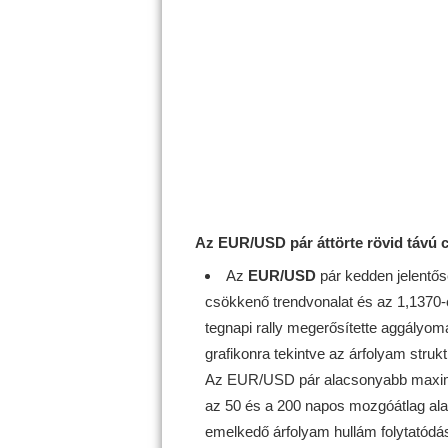
Az EUR/USD pár áttörte rövid távú 
Az
EUR/USD
pár kedden jelentőse
csökkenő trendvonalat és az 1,1370-es
tegnapi rally megerősítette aggályo
grafikonra tekintve az árfolyam struk
Az EUR/USD pár alacsonyabb maximu
az 50 és a 200 napos mozgóátlag ala
emelkedő árfolyam hullám folytatódás