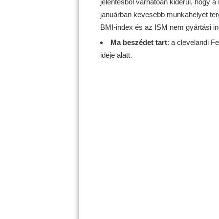
jelentésből várhatóan kiderül, hogy 
januárban kevesebb munkahelyet terem
BMI-index és az ISM nem gyártási ind
Ma beszédet tart
: a clevelandi F
ideje alatt.