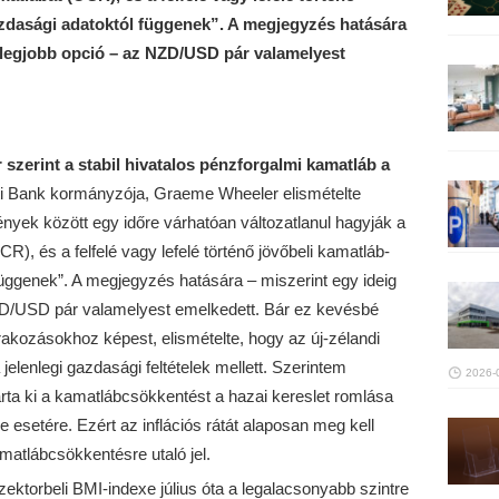
zdasági adatoktól függenek”. A megjegyzés hatására
a legjobb opció – az NZD/USD pár valamelyest
zerint a stabil hivatalos pénzforgalmi kamatláb a
i Bank kormányzója, Graeme Wheeler elismételte
mények között egy időre várhatóan változatlanul hagyják a
R), és a felfelé vagy lefelé történő jövőbeli kamatláb-
üggenek”. A megjegyzés hatására – miszerint egy ideig
ZD/USD pár valamelyest emelkedett. Bár ez kevésbé
rakozásokhoz képest, elismételte, hogy az új-zélandi
jelenlegi gazdasági feltételek mellett. Szerintem
2026-
rta ki a kamatlábcsökkentést a hazai kereslet romlása
e esetére. Ezért az inflációs rátát alaposan meg kell
matlábcsökkentésre utaló jel.
zektorbeli BMI-indexe július óta a legalacsonyabb szintre