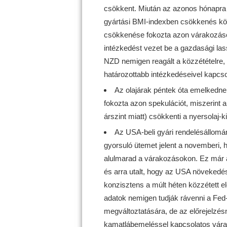
csökkent. Miután az azonos hónapra
gyártási BMI-indexben csökkenés köve
csökkenése fokozta azon várakozáso
intézkedést vezet be a gazdasági l
NZD nemigen reagált a közzétételre,
határozottabb intézkedéseivel kapcs
Az olajárak péntek óta emelkednek
fokozta azon spekulációt, miszerint
árszint miatt) csökkenti a nyersolaj-k
Az USA-beli gyári rendelésállomá
gyorsuló ütemet jelent a novemberi,
alulmarad a várakozásokon. Ez már a
és arra utalt, hogy az USA növekedé
konzisztens a múlt héten közzétett 
adatok nemigen tudják rávenni a Fed
megváltoztatására, de az előrejelzésn
kamatlábemeléssel kapcsolatos vára