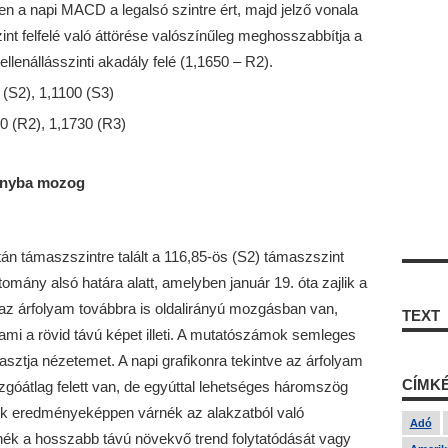
en a napi MACD a legalsó szintre ért, majd jelző vonala
int felfelé való áttörése valószínűleg meghosszabbítja a
llenállásszinti akadály felé (1,1650 – R2).
(S2), 1,1100 (S3)
50 (R2), 1,1730 (R3)
rányba mozog
án támaszszintre talált a 116,85-ös (S2) támaszszint
tomány alsó határa alatt, amelyben január 19. óta zajlik a
z árfolyam továbbra is oldalirányú mozgásban van,
TEXT
mi a rövid távú képet illeti. A mutatószámok semleges
asztja nézetemet. A napi grafikonra tekintve az árfolyam
CÍMK
góátlag felett van, de egyúttal lehetséges háromszög
ek eredményeképpen várnék az alakzatból való
Adó
ennék a hosszabb távú növekvő trend folytatódását vagy