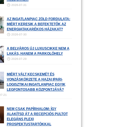
2026-07-31
AZ INGATLANPIAC ZÖLD FORDULATA:
MIÉRT KERESIK A BEFEKTETŐK AZ
ENERGIATAKARÉKOS HÁZAKAT?
2026-07-30
A BELVÁROS ÚJ LUXUSCIKKE NEM A
LAKÁS, HANEM A PARKOLÓHELY
2026-07-29
MIÉRT VÁLT KECSKEMÉT ÉS
VONZÁSKÖRZETE A HAZAI IPARI-
LOGISZTIKAI INGATLANPIAC EGYIK
LEGFONTOSABB KÖZPONTJÁVÁ?
07-21
NEM CSAK PAPÍRHALOM: ÍGY
ALAKÍTSD ÁT A RECEPCIÓS PULTOT
ELEGÁNS PLEXI
PROSPEKTUSTARTÓKKAL