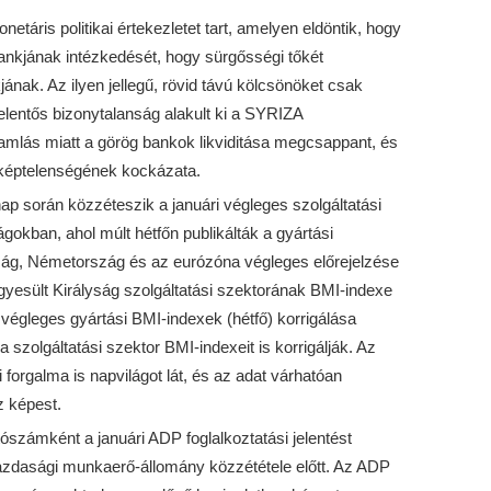
áris politikai értekezletet tart, amelyen eldöntik, hogy
ankjának intézkedését, hogy sürgősségi tőkét
ának. Az ilyen jellegű, rövid távú kölcsönöket csak
elentős bizonytalanság alakult ki a SYRIZA
amlás miatt a görög bankok likviditása megcsappant, és
sképtelenségének kockázata.
ap során közzéteszik a januári végleges szolgáltatási
gokban, ahol múlt hétfőn publikálták a gyártási
zág, Németország és az eurózóna végleges előrejelzése
yesült Királyság szolgáltatási szektorának BMI-indexe
végleges gyártási BMI-indexek (hétfő) korrigálása
szolgáltatási szektor BMI-indexeit is korrigálják. Az
orgalma is napvilágot lát, és az adat várhatóan
z képest.
számként a januári ADP foglalkoztatási jelentést
azdasági munkaerő-állomány közzététele előtt. Az ADP