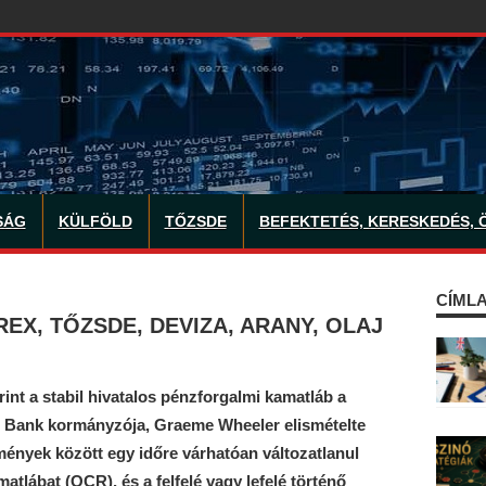
SÁG
KÜLFÖLD
TŐZSDE
BEFEKTETÉS, KERESKEDÉS, 
CÍMLA
EX, TŐZSDE, DEVIZA, ARANY, OLAJ
t a stabil hivatalos pénzforgalmi kamatláb a
i Bank kormányzója, Graeme Wheeler elismételte
lmények között egy időre várhatóan változatlanul
atlábat (OCR), és a felfelé vagy lefelé történő