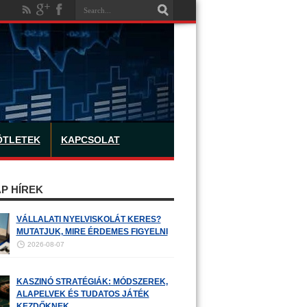
ÖTLETEK
KAPCSOLAT
P HÍREK
VÁLLALATI NYELVISKOLÁT KERES?
MUTATJUK, MIRE ÉRDEMES FIGYELNI
2026-08-07
KASZINÓ STRATÉGIÁK: MÓDSZEREK,
ALAPELVEK ÉS TUDATOS JÁTÉK
KEZDŐKNEK