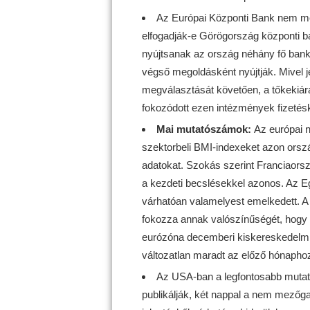
Az Európai Központi Bank nem monet
elfogadják-e Görögország központi b
nyújtsanak az ország néhány fő bankj
végső megoldásként nyújtják. Mivel j
megválasztását követően, a tőkekiár
fokozódott ezen intézmények fizeté
Mai mutatószámok:
Az európai n
szektorbeli BMI-indexeket azon orszá
adatokat. Szokás szerint Franciaors
a kezdeti becslésekkel azonos. Az Eg
várhatóan valamelyest emelkedett. A 
fokozza annak valószínűségét, hogy a 
eurózóna decemberi kiskereskedelmi f
változatlan maradt az előző hónapho
Az USA-ban a legfontosabb mutató
publikálják, két nappal a nem mezőg