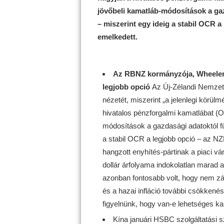
jövőbeli kamatláb-módosítások a ga
– miszerint egy ideig a stabil OCR 
emelkedett.
Az RBNZ kormányzója, Wheeler s
legjobb opció
Az Új-Zélandi Nemzet
nézetét, miszerint „a jelenlegi körül
hivatalos pénzforgalmi kamatlábat (OC
módosítások a gazdasági adatoktól f
a stabil OCR a legjobb opció – az N
hangzott enyhítés-pártinak a piaci vá
dollár árfolyama indokolatlan marad a 
azonban fontosabb volt, hogy nem zá
és a hazai infláció további csökkenés
figyelnünk, hogy van-e lehetséges ka
Kína januári HSBC szolgáltatási s