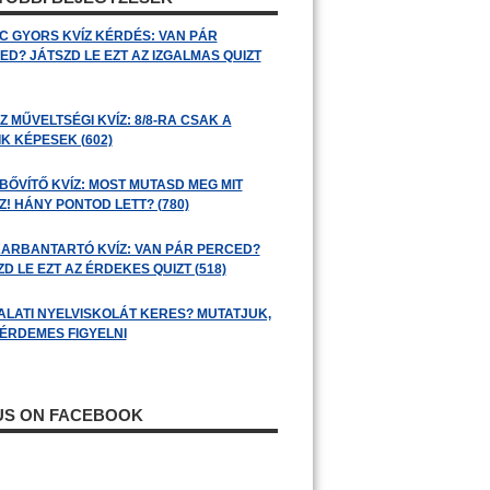
C GYORS KVÍZ KÉRDÉS: VAN PÁR
ED? JÁTSZD LE EZT AZ IZGALMAS QUIZT
 MŰVELTSÉGI KVÍZ: 8/8-RA CSAK A
K KÉPESEK (602)
BŐVÍTŐ KVÍZ: MOST MUTASD MEG MIT
! HÁNY PONTOD LETT? (780)
ARBANTARTÓ KVÍZ: VAN PÁR PERCED?
D LE EZT AZ ÉRDEKES QUIZT (518)
ALATI NYELVISKOLÁT KERES? MUTATJUK,
 ÉRDEMES FIGYELNI
 US ON FACEBOOK