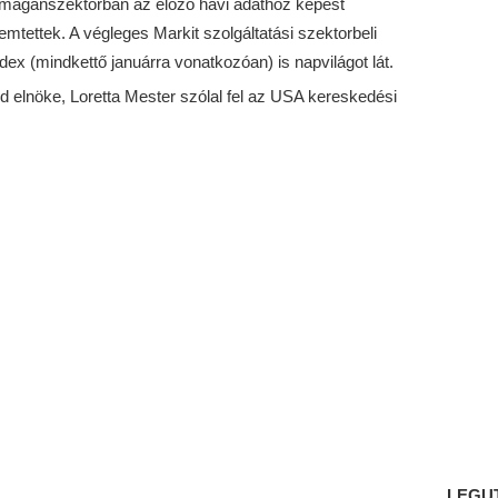
a magánszektorban az előző havi adathoz képest
tettek. A végleges Markit szolgáltatási szektorbeli
ex (mindkettő januárra vonatkozóan) is napvilágot lát.
ed elnöke, Loretta Mester szólal fel az USA kereskedési
LEGU