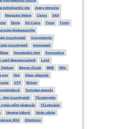
i gyorsjelentési szezon
i költségvetési vita
Arany elemzése
Beutazási tilalom
Ciprus
DAX
itel
Ebola
EU-Csúcs
Forex
Forint
országi légikatasztrófa
ági összefoglaló
Gyorsjelentés
zsdei összefoglaló
Internetadó
 Állam
Kereskedési ötlet
Koronavírus
i sajtó Magyarországról
Lottó
 Telekom
Magyar tőzsde
MNB
MOL
A-ügy
Olaj
Olasz választás
rszág
OTP
Richter
 polgárháború
Technikai elemzés
- Heti összefoglaló
Tőzsdenyitás
nyitás előtti várakozás
Tőzsdezárás
a
Ukrajnai háború
Ukrán válság
ányzat 2014
Ötletbörze