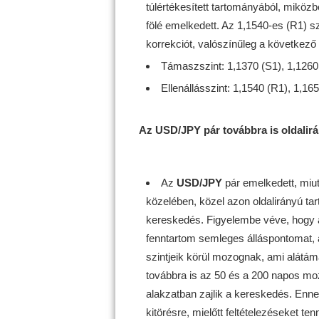
túlértékesített tartományából, miközb
fölé emelkedett. Az 1,1540-es (R1) sz
korrekciót, valószínűleg a következő e
Támaszszint: 1,1370 (S1), 1,1260 
Ellenállásszint: 1,1540 (R1), 1,16
Az USD/JPY pár továbbra is oldali
Az
USD/JPY
pár emelkedett, miut
közelében, közel azon oldalirányú tar
kereskedés. Figyelembe véve, hogy a
fenntartom semleges álláspontomat, a
szintjeik körül mozognak, ami alátám
továbbra is az 50 és a 200 napos moz
alakzatban zajlik a kereskedés. Enn
kitörésre, mielőtt feltételezéseket t