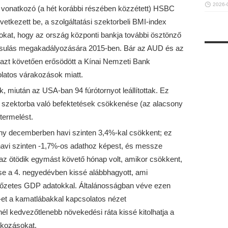
2026-
 vonatkozó (a hét korábbi részében közzétett) HSBC
tkezett be, a szolgáltatási szektorbeli BMI-index
kat, hogy az ország központi bankja további ösztönző
assulás megakadályozására 2015-ben. Bár az AUD és az
 azt követően erősödött a Kínai Nemzeti Bank
olatos várakozások miatt.
, miután az USA-ban 94 fúrótornyot leállítottak. Ez
 a szektorba való befektetések csökkenése (az alacsony
itermelést.
ny decemberben havi szinten 3,4%-kal csökkent; ez
 havi szinten -1,7%-os adathoz képest, és messze
z ötödik egymást követő hónap volt, amikor csökkent,
se a 4. negyedévben kissé alábbhagyott, ami
előzetes GDP adatokkal. Általánosságban véve ezen
-et a kamatlábakkal kapcsolatos nézet
él kedvezőtlenebb növekedési ráta kissé kitolhatja a
kozásokat.