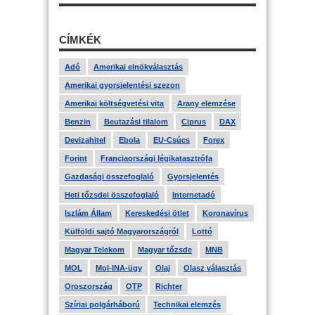
CÍMKÉK
Adó
Amerikai elnökválasztás
Amerikai gyorsjelentési szezon
Amerikai költségvetési vita
Arany elemzése
Benzin
Beutazási tilalom
Ciprus
DAX
Devizahitel
Ebola
EU-Csúcs
Forex
Forint
Franciaországi légikatasztrófa
Gazdasági összefoglaló
Gyorsjelentés
Heti tőzsdei összefoglaló
Internetadó
Iszlám Állam
Kereskedési ötlet
Koronavírus
Külföldi sajtó Magyarországról
Lottó
Magyar Telekom
Magyar tőzsde
MNB
MOL
Mol-INA-ügy
Olaj
Olasz választás
Oroszország
OTP
Richter
Szíriai polgárháború
Technikai elemzés