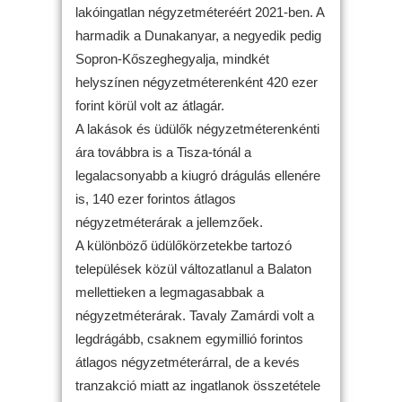
lakóingatlan négyzetméteréért 2021-ben. A
harmadik a Dunakanyar, a negyedik pedig
Sopron-Kőszeghegyalja, mindkét
helyszínen négyzetméterenként 420 ezer
forint körül volt az átlagár.
A lakások és üdülők négyzetméterenkénti
ára továbbra is a Tisza-tónál a
legalacsonyabb a kiugró drágulás ellenére
is, 140 ezer forintos átlagos
négyzetméterárak a jellemzőek.
A különböző üdülőkörzetekbe tartozó
települések közül változatlanul a Balaton
mellettieken a legmagasabbak a
négyzetméterárak. Tavaly Zamárdi volt a
legdrágább, csaknem egymillió forintos
átlagos négyzetméterárral, de a kevés
tranzakció miatt az ingatlanok összetétele