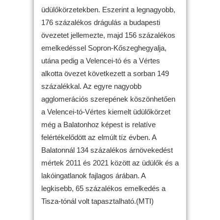
üdülőkörzetekben. Eszerint a legnagyobb,
176 százalékos drágulás a budapesti
övezetet jellemezte, majd 156 százalékos
emelkedéssel Sopron-Kőszeghegyalja,
utána pedig a Velencei-tó és a Vértes
alkotta övezet következett a sorban 149
százalékkal. Az egyre nagyobb
agglomerációs szerepének köszönhetően
a Velencei-tó-Vértes kiemelt üdülőkörzet
még a Balatonhoz képest is relatíve
felértékelődött az elmúlt tíz évben. A
Balatonnál 134 százalékos árnövekedést
mértek 2011 és 2021 között az üdülők és a
lakóingatlanok fajlagos árában. A
legkisebb, 65 százalékos emelkedés a
Tisza-tónál volt tapasztalható.(MTI)