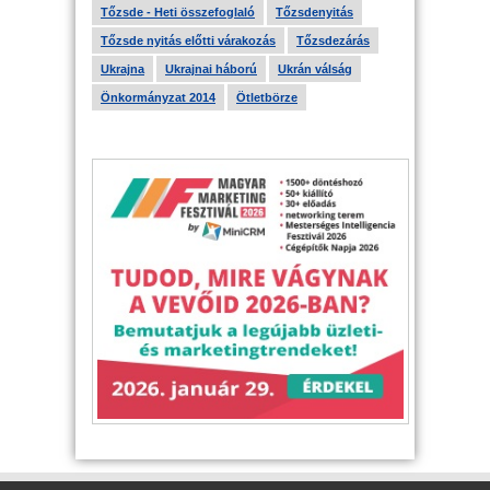
Tőzsde - Heti összefoglaló
Tőzsdenyitás
Tőzsde nyitás előtti várakozás
Tőzsdezárás
Ukrajna
Ukrajnai háború
Ukrán válság
Önkormányzat 2014
Ötletbörze