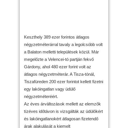
Keszthely 389 ezer forintos átlagos
négyzetméterárral tavaly a legolcsóbb volt
a Balaton melletti települések közül. Már
megelőzte a Velencei-tó partján fekvő
Gárdony, ahol 480 ezer forint volt az
átlagos négyzetméterár. A Tisza-tónál,
Tiszafüreden 200 ezer forintot kellett fizetni
egy lakóingatlan vagy üdülő
négyzetméteréért.
Az éves árváltozások mellett az elemzők
tízéves időtávon is vizsgálták az üdülőkért
és lakóingatlanokért átlagosan fizetendő
árak alakulását a kiemelt