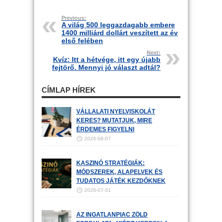
Previous:
A világ 500 leggazdagabb embere
1400 milliárd dollárt veszített az év
első felében
Next:
Kvíz: Itt a hétvége, itt egy újabb
fejtörő. Mennyi jó választ adtál?
CÍMLAP HÍREK
VÁLLALATI NYELVISKOLÁT
KERES? MUTATJUK, MIRE
ÉRDEMES FIGYELNI
2026-08-07
KASZINÓ STRATÉGIÁK:
MÓDSZEREK, ALAPELVEK ÉS
TUDATOS JÁTÉK KEZDŐKNEK
2026-07-31
AZ INGATLANPIAC ZÖLD