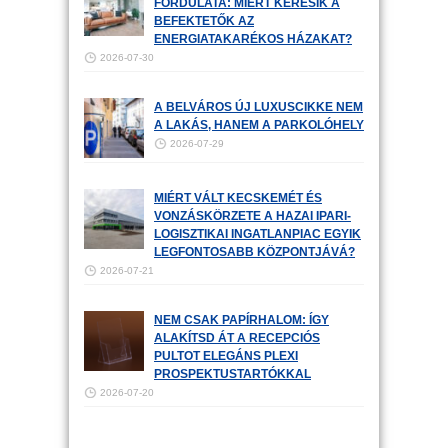
FORDULATA: MIÉRT KERESIK A
BEFEKTETŐK AZ
ENERGIATAKARÉKOS HÁZAKAT?
2026-07-30
A BELVÁROS ÚJ LUXUSCIKKE NEM
A LAKÁS, HANEM A PARKOLÓHELY
2026-07-29
MIÉRT VÁLT KECSKEMÉT ÉS
VONZÁSKÖRZETE A HAZAI IPARI-
LOGISZTIKAI INGATLANPIAC EGYIK
LEGFONTOSABB KÖZPONTJÁVÁ?
2026-07-21
NEM CSAK PAPÍRHALOM: ÍGY
ALAKÍTSD ÁT A RECEPCIÓS
PULTOT ELEGÁNS PLEXI
PROSPEKTUSTARTÓKKAL
2026-07-20