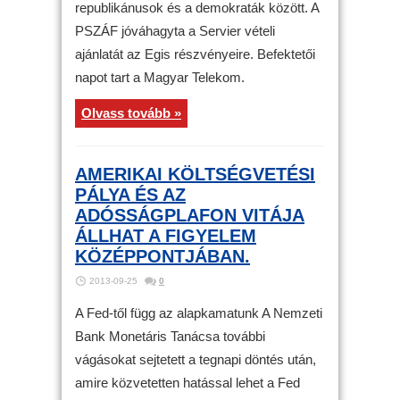
republikánusok és a demokraták között. A
PSZÁF jóváhagyta a Servier vételi
ajánlatát az Egis részvényeire. Befektetői
napot tart a Magyar Telekom.
Olvass tovább »
AMERIKAI KÖLTSÉGVETÉSI
PÁLYA ÉS AZ
ADÓSSÁGPLAFON VITÁJA
ÁLLHAT A FIGYELEM
KÖZÉPPONTJÁBAN.
2013-09-25
0
A Fed-től függ az alapkamatunk A Nemzeti
Bank Monetáris Tanácsa további
vágásokat sejtetett a tegnapi döntés után,
amire közvetetten hatással lehet a Fed