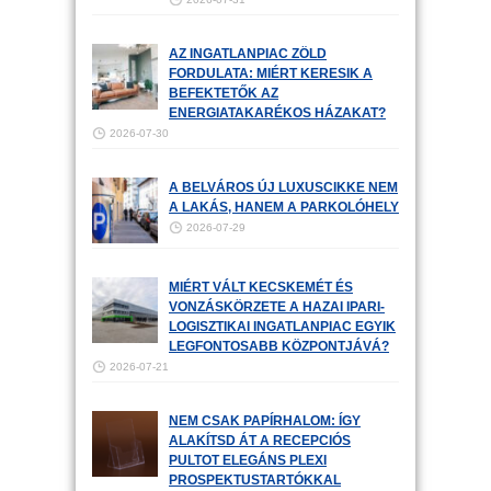
AZ INGATLANPIAC ZÖLD
FORDULATA: MIÉRT KERESIK A
BEFEKTETŐK AZ
ENERGIATAKARÉKOS HÁZAKAT?
2026-07-30
A BELVÁROS ÚJ LUXUSCIKKE NEM
A LAKÁS, HANEM A PARKOLÓHELY
2026-07-29
MIÉRT VÁLT KECSKEMÉT ÉS
VONZÁSKÖRZETE A HAZAI IPARI-
LOGISZTIKAI INGATLANPIAC EGYIK
LEGFONTOSABB KÖZPONTJÁVÁ?
2026-07-21
NEM CSAK PAPÍRHALOM: ÍGY
ALAKÍTSD ÁT A RECEPCIÓS
PULTOT ELEGÁNS PLEXI
PROSPEKTUSTARTÓKKAL