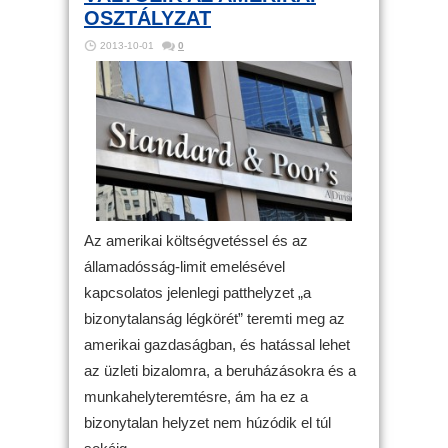
OSZTÁLYZAT
2013-10-01
0
Az amerikai költségvetéssel és az
államadósság-limit emelésével
kapcsolatos jelenlegi patthelyzet „a
bizonytalanság légkörét” teremti meg az
amerikai gazdaságban, és hatással lehet
az üzleti bizalomra, a beruházásokra és a
munkahelyteremtésre, ám ha ez a
bizonytalan helyzet nem húzódik el túl