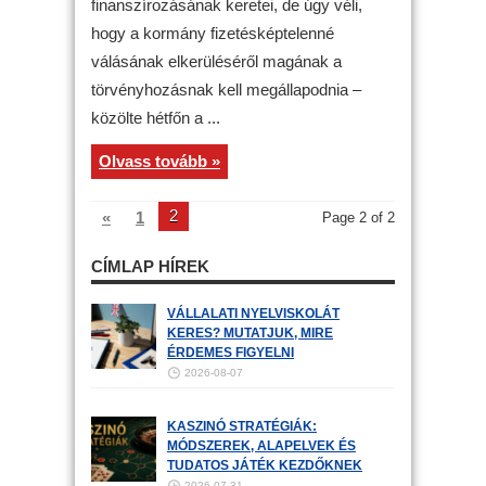
finanszírozásának keretei, de úgy véli,
hogy a kormány fizetésképtelenné
válásának elkerüléséről magának a
törvényhozásnak kell megállapodnia –
közölte hétfőn a ...
Olvass tovább »
2
«
1
Page 2 of 2
CÍMLAP HÍREK
VÁLLALATI NYELVISKOLÁT
KERES? MUTATJUK, MIRE
ÉRDEMES FIGYELNI
2026-08-07
KASZINÓ STRATÉGIÁK:
MÓDSZEREK, ALAPELVEK ÉS
TUDATOS JÁTÉK KEZDŐKNEK
2026-07-31