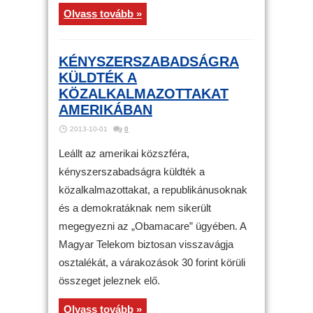
Olvass tovább »
KÉNYSZERSZABADSÁGRA
KÜLDTÉK A
KÖZALKALMAZOTTAKAT
AMERIKÁBAN
2013-10-01
0
Leállt az amerikai közszféra,
kényszerszabadságra küldték a
közalkalmazottakat, a republikánusoknak
és a demokratáknak nem sikerült
megegyezni az „Obamacare” ügyében. A
Magyar Telekom biztosan visszavágja
osztalékát, a várakozások 30 forint körüli
összeget jeleznek elő.
Olvass tovább »