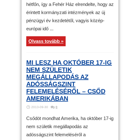
hétfőn, így a Fehér Ház elrendelte, hogy az
érintett kormányzati intézmények az új
pénzügyi év kezdetétől, vagyis közép-
európai idő ...
Olvass tovább »
MI LESZ HA OKTÓBER 17-IG
NEM SZÜLETIK
MEGÁLLAPODÁS AZ
ADÓSSÁGSZINT
FELEMELÉSÉRŐL – CSŐD
AMERIKÁBAN
2013-09-30
0
Csődöt mondhat Amerika, ha október 17-ig
nem születik megállapodás az
adósságszint felemeléséről a