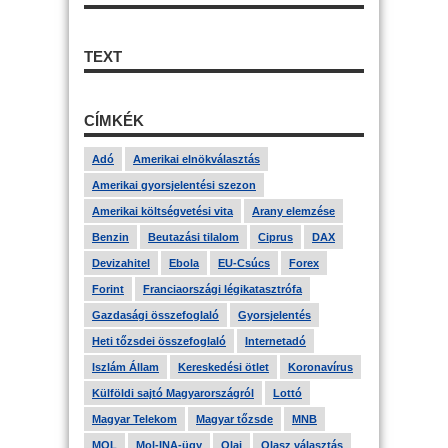
TEXT
CÍMKÉK
Adó
Amerikai elnökválasztás
Amerikai gyorsjelentési szezon
Amerikai költségvetési vita
Arany elemzése
Benzin
Beutazási tilalom
Ciprus
DAX
Devizahitel
Ebola
EU-Csúcs
Forex
Forint
Franciaországi légikatasztrófa
Gazdasági összefoglaló
Gyorsjelentés
Heti tőzsdei összefoglaló
Internetadó
Iszlám Állam
Kereskedési ötlet
Koronavírus
Külföldi sajtó Magyarországról
Lottó
Magyar Telekom
Magyar tőzsde
MNB
MOL
Mol-INA-ügy
Olaj
Olasz választás