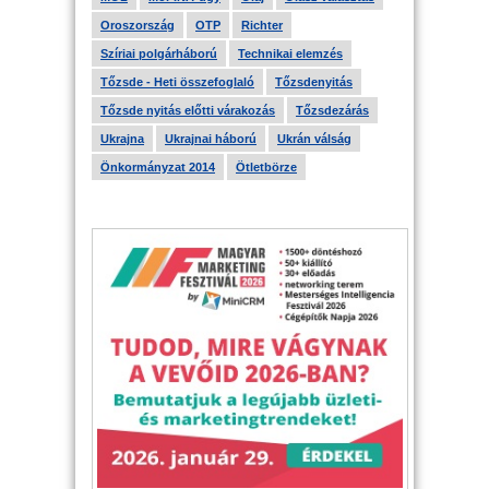
Oroszország
OTP
Richter
Szíriai polgárháború
Technikai elemzés
Tőzsde - Heti összefoglaló
Tőzsdenyitás
Tőzsde nyitás előtti várakozás
Tőzsdezárás
Ukrajna
Ukrajnai háború
Ukrán válság
Önkormányzat 2014
Ötletbörze