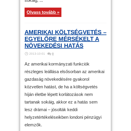
sokáig, ...
Olvass tovább »
AMERIKAI KÖLTSÉGVETÉS –
EGYELŐRE MÉRSÉKELT A
NÖVEKEDÉSI HATÁS
2013-10-01
0
Az amerikai kormányzati funkciók
részleges leállása elsősorban az amerikai
gazdaság növekedésére gyakorol
közvetlen hatást, de ha a költségvetés
híján életbe lépett korlátozások nem
tartanak sokáig, akkor ez a hatás sem
lesz drámai – jósolták keddi
helyzetértékeléseikben londoni pénzügyi
elemzők.