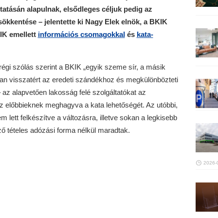
tatásán alapulnak, elsődleges céljuk pedig az
ökkentése – jelentette ki Nagy Elek elnök, a BKIK
IK emellett
információs csomagokkal
és
kata-
égi szólás szerint a BKIK „egyik szeme sír, a másik
an visszatért az eredeti szándékhoz és megkülönbözteti
– az alapvetően lakosság felé szolgáltatókat az
az előbbieknek meghagyva a kata lehetőségét. Az utóbbi,
lett felkészítve a változásra, illetve sokan a legkisebb
ző tételes adózási forma nélkül maradtak.
2026-