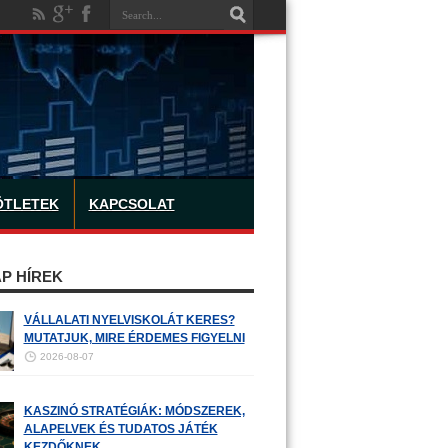
ÖTLETEK
KAPCSOLAT
P HÍREK
VÁLLALATI NYELVISKOLÁT KERES?
MUTATJUK, MIRE ÉRDEMES FIGYELNI
2026-08-07
KASZINÓ STRATÉGIÁK: MÓDSZEREK,
ALAPELVEK ÉS TUDATOS JÁTÉK
KEZDŐKNEK