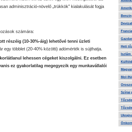
Amerika
kusan adminisztráció-növelő „trükkök” kialakulását fogja
Amerika
Benzin
Devizah
lkozások számára:
Francia
Gazdas
t részéig (10-30%-áig) lehetővé tenni üzleti
Heti tő
r egy többlet (20-40% közötti) adómérték is sújthatja.
Iszlám
rlátlanul lehessen cégeket kiszolgálni. Ez esetben
Külföld
gyanis ez gyakorlatilag megegyezik egy munkavállalói
Magyar
Mol-IN
Oroszo
Szíriai
Tőzsde 
Tőzsde 
Ukrajn
Önkorm