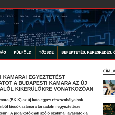
SÁG
KÜLFÖLD
TŐZSDE
BEFEKTETÉS, KERESKEDÉS, 
CÍMLA
 KAMARAI EGYEZTETÉST
ATOT A BUDAPESTI KAMARA AZ ÚJ
 ALÓL KIKERÜLŐKRE VONATKOZÓAN
mara (BKIK) az új kata egyes részszabályainak
emből kiesők számára társadalmi egyeztetésre
tenni. A jogalkotóknak szóló szakmai javaslatok a