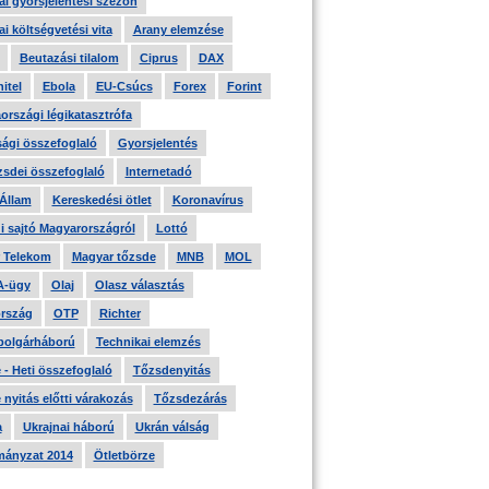
i gyorsjelentési szezon
i költségvetési vita
Arany elemzése
Beutazási tilalom
Ciprus
DAX
itel
Ebola
EU-Csúcs
Forex
Forint
országi légikatasztrófa
ági összefoglaló
Gyorsjelentés
zsdei összefoglaló
Internetadó
 Állam
Kereskedési ötlet
Koronavírus
i sajtó Magyarországról
Lottó
 Telekom
Magyar tőzsde
MNB
MOL
A-ügy
Olaj
Olasz választás
rszág
OTP
Richter
 polgárháború
Technikai elemzés
- Heti összefoglaló
Tőzsdenyitás
nyitás előtti várakozás
Tőzsdezárás
a
Ukrajnai háború
Ukrán válság
ányzat 2014
Ötletbörze