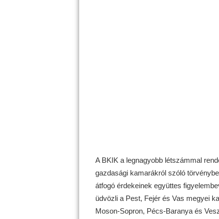
A BKIK a legnagyobb létszámmal rend
gazdasági kamarákról szóló törvényben 
átfogó érdekeinek együttes figyelembev
üdvözli a Pest, Fejér és Vas megyei k
Moson-Sopron, Pécs-Baranya és Veszp