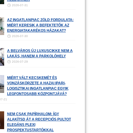
2026-07-31
AZ INGATLANPIAC ZÖLD FORDULATA:
MIÉRT KERESIK A BEFEKTETŐK AZ
ENERGIATAKARÉKOS HÁZAKAT?
2026-07-30
A BELVÁROS ÚJ LUXUSCIKKE NEM A
LAKÁS, HANEM A PARKOLÓHELY
2026-07-29
MIÉRT VÁLT KECSKEMÉT ÉS
VONZÁSKÖRZETE A HAZAI IPARI-
LOGISZTIKAI INGATLANPIAC EGYIK
LEGFONTOSABB KÖZPONTJÁVÁ?
07-21
NEM CSAK PAPÍRHALOM: ÍGY
ALAKÍTSD ÁT A RECEPCIÓS PULTOT
ELEGÁNS PLEXI
PROSPEKTUSTARTÓKKAL