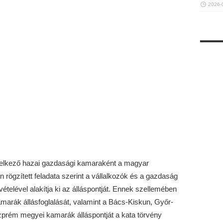
2026-
elkező hazai gazdasági kamaraként a magyar
rögzített feladata szerint a vállalkozók és a gazdaság
ételével alakítja ki az álláspontját. Ennek szellemében
amarák állásfoglalását, valamint a Bács-Kiskun, Győr-
rém megyei kamarák álláspontját a kata törvény