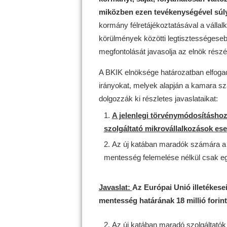
miközben ezen tevékenységével súly
kormány félretájékoztatásával a vállal
körülmények közötti legtisztességeseb
megfontolását javasolja az elnök részé
A BKIK elnöksége határozatban elfogad
irányokat, melyek alapján a kamara s
dolgozzák ki részletes javaslataikat:
A jelenlegi törvénymódosításho
szolgáltató mikrovállalkozások es
Az új katában maradók számára a 18
mentesség felemelése nélkül csak egy
Javaslat:
Az Európai Unió illetékes
mentesség határának 18 millió forint
Az új katában maradó szolgáltatók s