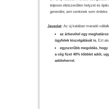
teljesen életszerűtlen helyzet és tipi
generálni, ami senkinek sem érdeke.
Javaslat
:
Az új katában maradó válla
az árbevétel egy meghatározot
ügyfelek kiszolgálását is.
Ezt aká
egyszerűbb megoldás, hogy ko
a cég fizet 40% többlet adót, u
adóteherrel.