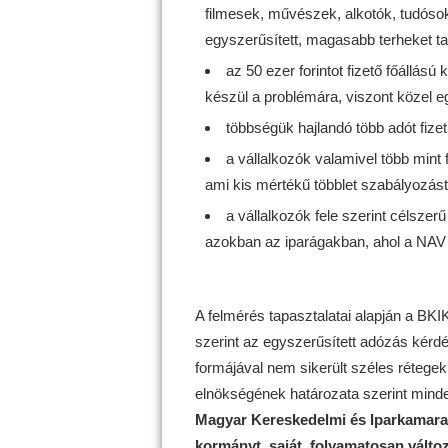
filmesek, művészek, alkotók, tudóso
egyszerűsített, magasabb terheket 
az 50 ezer forintot fizető főállá
készül a problémára, viszont közel 
többségük hajlandó több adót fiz
a vállalkozók valamivel több mint 
ami kis mértékű többlet szabályozás
a vállalkozók fele szerint célszerű 
azokban az iparágakban, ahol a NAV a
A felmérés tapasztalatai alapján a BKIK
szerint az egyszerűsített adózás kérdés
formájával nem sikerült széles réteg
elnökségének határozata szerint minde
Magyar Kereskedelmi és Iparkamara (
kormányt, saját, folyamatosan változó