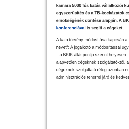
kamara 5000 fős katás vállalkozói ku
egyszerűsítés és a TB-kockázatok cs
elnökségénék döntése alapján. A BK
konferenciával
is segíti a cégeket.
A kata törvény módosítása kapcsán a r
nevet”:
A jogalkotó a módosítással ugy
– a BKIK álláspontja szerint helyesen 
alapvetően cégeknek szolgáltatóktól, 
cégeknek szolgáltató réteg azonban nem 
adminisztrációs teherrel járó és kedve