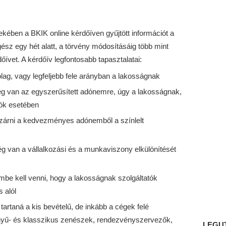
ekében a BKIK online kérdőíven gyűjtött információt a
ész egy hét alatt, a törvény módosításáig több mint
dőívet. A kérdőív legfontosabb tapasztalatai:
ólag, vagy legfeljebb fele arányban a lakosságnak
ég van az egyszerűsített adónemre, úgy a lakosságnak,
tók esetében
zárni a kedvezményes adónemből a színlelt
g van a vállalkozási és a munkaviszony elkülönítését
mbe kell venni, hogy a lakosságnak szolgáltatók
 alól
rtaná a kis bevételű, de inkább a cégek felé
önnyű- és klasszikus zenészek, rendezvényszervezők,
LEGU