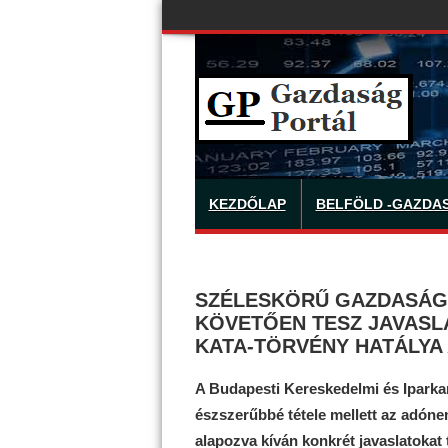
KEZDŐLAP
BELFÖLD -GAZDA
SZÉLESKÖRŰ GAZDASÁGI
KÖVETŐEN TESZ JAVASL
KATA-TÖRVÉNY HATÁLYA
A Budapesti Kereskedelmi és Iparka
észszerűbbé tétele mellett az adón
alapozva kíván konkrét javaslatokat 