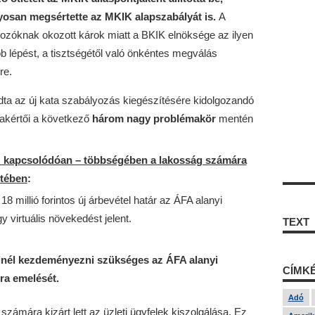
osan megsértette az MKIK alapszabályát is.
A
kozóknak okozott károk miatt a BKIK elnöksége az ilyen
b lépést, a tisztségétől való önkéntes megválás
re.
ta az új kata szabályozás kiegészítésére kidolgozandó
zakértői a következő
három nagy problémakör
mentén
z kapcsolódóan – többségében a lakosság számára
etében
:
 millió forintos új árbevétel határ az ÁFA alanyi
 virtuális növekedést jelent.
TEXT
einél kezdeményezni szükséges az ÁFA alanyi
CÍMK
ra emelését.
Adó
zámára kizárt lett az üzleti ügyfelek kiszolgálása. Ez