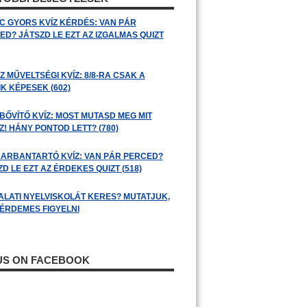
C GYORS KVÍZ KÉRDÉS: VAN PÁR
ED? JÁTSZD LE EZT AZ IZGALMAS QUIZT
 MŰVELTSÉGI KVÍZ: 8/8-RA CSAK A
K KÉPESEK (602)
BŐVÍTŐ KVÍZ: MOST MUTASD MEG MIT
! HÁNY PONTOD LETT? (780)
ARBANTARTÓ KVÍZ: VAN PÁR PERCED?
D LE EZT AZ ÉRDEKES QUIZT (518)
ALATI NYELVISKOLÁT KERES? MUTATJUK,
 ÉRDEMES FIGYELNI
 US ON FACEBOOK