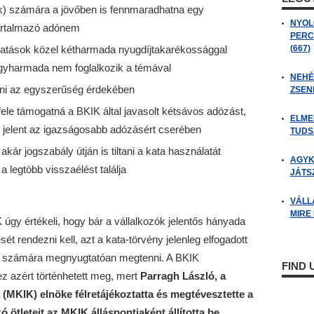
k) számára a jövőben is fennmaradhatna egy
NYOL
tartalmazó adónem
PERC
sú katások közel kétharmada nyugdíjtakarékossággal
(667)
egyharmada nem foglalkozik a témával
NEHÉZ
etni az egyszerűség érdekében
ZSENI
fele támogatná a BKIK által javasolt kétsávos adózást,
ELME
t jelent az igazságosabb adózásért cserében
TUDSZ
akár jogszabály útján is tiltani a kata használatát
AGYK
 legtöbb visszaélést találja
JÁTSZ
VÁLL
MIRE
 úgy értékeli, hogy bár a vállalkozók jelentős hányada
ét rendezni kell, azt a kata-törvény jelenleg elfogadott
ek számára megnyugtatóan megtenni. A BKIK
FIND
z azért történhetett meg, mert
Parragh László, a
MKIK) elnöke félretájékoztatta és megtévesztette a
 ötleteit az MKIK álláspontjaként állította be,