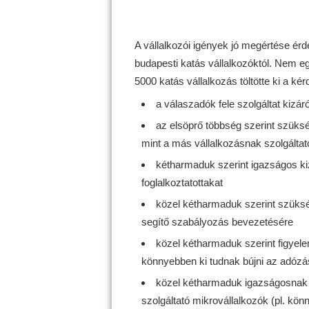
A vállalkozói igények jó megértése érd
budapesti katás vállalkozóktól. Nem eg
5000 katás vállalkozás töltötte ki a kér
a válaszadók fele szolgáltat kizár
az elsöprő többség szerint szüks
mint a más vállalkozásnak szolgálta
kétharmaduk szerint igazságos ki
foglalkoztatottakat
közel kétharmaduk szerint szüksé
segítő szabályozás bevezetésére
közel kétharmaduk szerint figyele
könnyebben ki tudnak bújni az adózás
közel kétharmaduk igazságosnak ta
szolgáltató mikrovállalkozók (pl. k