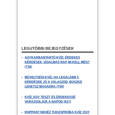
LEGUTÓBBI BEJEGYZÉSEK
AGYKARBANTARTÓ KVÍZ: ÉRDEKES
KÉRDÉSEK, IZGALMAS NAP, MI KELL MÉG?
(736)
MŰVELTSÉGI KVÍZ: HA LEGALÁBB 5
KÉRDÉSRE JÓ A VÁLASZOD, BÜSZKE
LEHETSZ MAGADRA (759)
KVÍZ: EGY TESZT, ÉS ÉRDEKESSÉ
VARÁZSOLJUK A NAPOD (627)
ROPPANT NEHÉZ TUDÁSPRÓBA KVÍZ: EGY