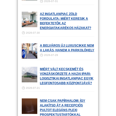
2026-07-31
AZ INGATLANPIAC ZÖLD
FORDULATA: MIÉRT KERESIK A
BEFEKTETŐK AZ
ENERGIATAKARÉKOS HÁZAKAT?
2026-07-30
A BELVÁROS ÚJ LUXUSCIKKE NEM
A LAKÁS, HANEM A PARKOLÓHELY
2026-07-29
MIÉRT VÁLT KECSKEMÉT ÉS
VONZÁSKÖRZETE A HAZAI IPARI-
LOGISZTIKAI INGATLANPIAC EGYIK
LEGFONTOSABB KÖZPONTJÁVÁ?
2026-07-21
NEM CSAK PAPÍRHALOM: ÍGY
ALAKÍTSD ÁT A RECEPCIÓS
PULTOT ELEGÁNS PLEXI
PROSPEKTUSTARTÓKKAL