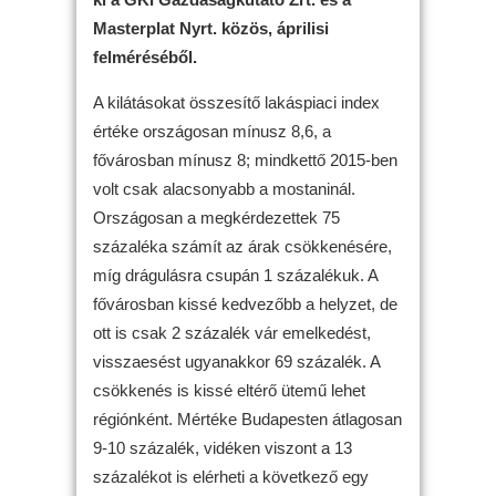
Masterplat Nyrt. közös, áprilisi
felméréséből.
A kilátásokat összesítő lakáspiaci index
értéke országosan mínusz 8,6, a
fővárosban mínusz 8; mindkettő 2015-ben
volt csak alacsonyabb a mostaninál.
Országosan a megkérdezettek 75
százaléka számít az árak csökkenésére,
míg drágulásra csupán 1 százalékuk. A
fővárosban kissé kedvezőbb a helyzet, de
ott is csak 2 százalék vár emelkedést,
visszaesést ugyanakkor 69 százalék. A
csökkenés is kissé eltérő ütemű lehet
régiónként. Mértéke Budapesten átlagosan
9-10 százalék, vidéken viszont a 13
százalékot is elérheti a következő egy