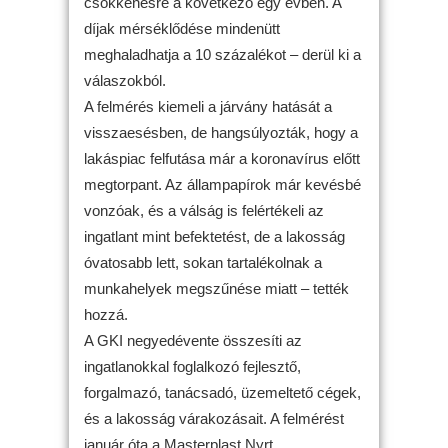
csökkenésre a következő egy évben. A
díjak mérséklődése mindenütt
meghaladhatja a 10 százalékot – derül ki a
válaszokból.
A felmérés kiemeli a járvány hatását a
visszaesésben, de hangsúlyozták, hogy a
lakáspiac felfutása már a koronavírus előtt
megtorpant. Az állampapírok már kevésbé
vonzóak, és a válság is felértékeli az
ingatlant mint befektetést, de a lakosság
óvatosabb lett, sokan tartalékolnak a
munkahelyek megszűnése miatt – tették
hozzá.
A GKI negyedévente összesíti az
ingatlanokkal foglalkozó fejlesztő,
forgalmazó, tanácsadó, üzemeltető cégek,
és a lakosság várakozásait. A felmérést
január óta a Masterplast Nyrt.