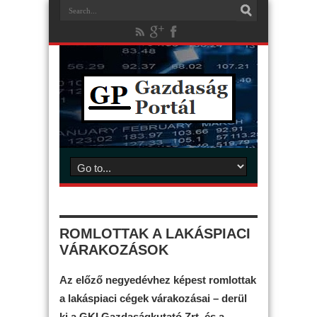
ROMLOTTAK A LAKÁSPIACI
VÁRAKOZÁSOK
Az előző negyedévhez képest romlottak
a lakáspiaci cégek várakozásai – derül
ki a GKI Gazdaságkutató Zrt. és a