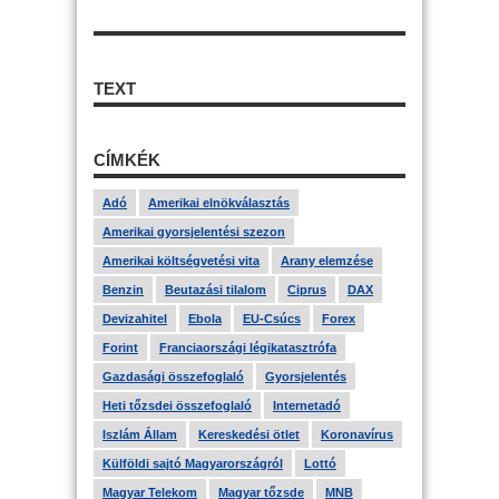
TEXT
CÍMKÉK
Adó
Amerikai elnökválasztás
Amerikai gyorsjelentési szezon
Amerikai költségvetési vita
Arany elemzése
Benzin
Beutazási tilalom
Ciprus
DAX
Devizahitel
Ebola
EU-Csúcs
Forex
Forint
Franciaországi légikatasztrófa
Gazdasági összefoglaló
Gyorsjelentés
Heti tőzsdei összefoglaló
Internetadó
Iszlám Állam
Kereskedési ötlet
Koronavírus
Külföldi sajtó Magyarországról
Lottó
Magyar Telekom
Magyar tőzsde
MNB