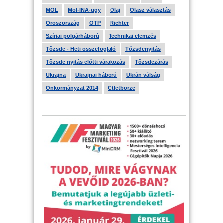
MOL
Mol-INA-ügy
Olaj
Olasz választás
Oroszország
OTP
Richter
Szíriai polgárháború
Technikai elemzés
Tőzsde - Heti összefoglaló
Tőzsdenyitás
Tőzsde nyitás előtti várakozás
Tőzsdezárás
Ukrajna
Ukrajnai háború
Ukrán válság
Önkormányzat 2014
Ötletbörze