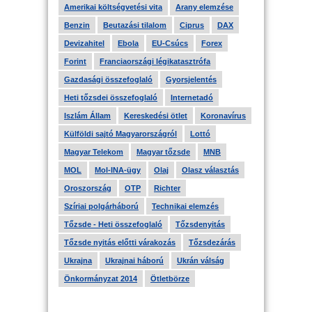
Amerikai költségvetési vita
Arany elemzése
Benzin
Beutazási tilalom
Ciprus
DAX
Devizahitel
Ebola
EU-Csúcs
Forex
Forint
Franciaországi légikatasztrófa
Gazdasági összefoglaló
Gyorsjelentés
Heti tőzsdei összefoglaló
Internetadó
Iszlám Állam
Kereskedési ötlet
Koronavírus
Külföldi sajtó Magyarországról
Lottó
Magyar Telekom
Magyar tőzsde
MNB
MOL
Mol-INA-ügy
Olaj
Olasz választás
Oroszország
OTP
Richter
Szíriai polgárháború
Technikai elemzés
Tőzsde - Heti összefoglaló
Tőzsdenyitás
Tőzsde nyitás előtti várakozás
Tőzsdezárás
Ukrajna
Ukrajnai háború
Ukrán válság
Önkormányzat 2014
Ötletbörze