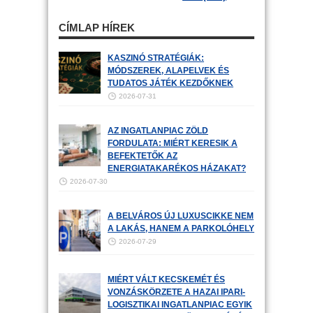
CÍMLAP HÍREK
KASZINÓ STRATÉGIÁK:
MÓDSZEREK, ALAPELVEK ÉS
TUDATOS JÁTÉK KEZDŐKNEK
2026-07-31
AZ INGATLANPIAC ZÖLD
FORDULATA: MIÉRT KERESIK A
BEFEKTETŐK AZ
ENERGIATAKARÉKOS HÁZAKAT?
2026-07-30
A BELVÁROS ÚJ LUXUSCIKKE NEM
A LAKÁS, HANEM A PARKOLÓHELY
2026-07-29
MIÉRT VÁLT KECSKEMÉT ÉS
VONZÁSKÖRZETE A HAZAI IPARI-
LOGISZTIKAI INGATLANPIAC EGYIK