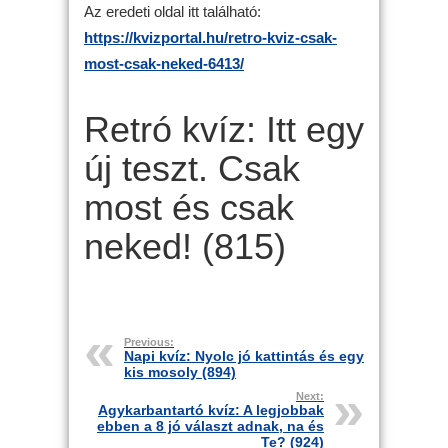
Az eredeti oldal itt található:
https://kvizportal.hu/retro-kviz-csak-
most-csak-neked-6413/
Retró kvíz: Itt egy
új teszt. Csak
most és csak
neked! (815)
Previous:
Napi kvíz: Nyolc jó kattintás és egy
kis mosoly (894)
Next:
Agykarbantartó kvíz: A legjobbak
ebben a 8 jó választ adnak, na és
Te? (924)