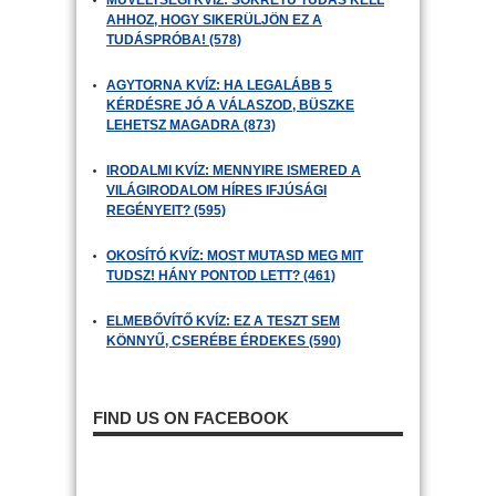
MŰVELTSÉGI KVÍZ: SOKRÉTŰ TUDÁS KELL
AHHOZ, HOGY SIKERÜLJÖN EZ A
TUDÁSPRÓBA! (578)
AGYTORNA KVÍZ: HA LEGALÁBB 5
KÉRDÉSRE JÓ A VÁLASZOD, BÜSZKE
LEHETSZ MAGADRA (873)
IRODALMI KVÍZ: MENNYIRE ISMERED A
VILÁGIRODALOM HÍRES IFJÚSÁGI
REGÉNYEIT? (595)
OKOSÍTÓ KVÍZ: MOST MUTASD MEG MIT
TUDSZ! HÁNY PONTOD LETT? (461)
ELMEBŐVÍTŐ KVÍZ: EZ A TESZT SEM
KÖNNYŰ, CSERÉBE ÉRDEKES (590)
FIND US ON FACEBOOK