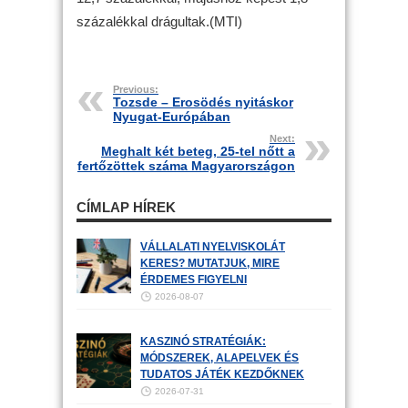
százalékkal drágultak.(MTI)
Previous:
Tozsde – Erosödés nyitáskor
Nyugat-Európában
Next:
Meghalt két beteg, 25-tel nőtt a
fertőzöttek száma Magyarországon
CÍMLAP HÍREK
VÁLLALATI NYELVISKOLÁT
KERES? MUTATJUK, MIRE
ÉRDEMES FIGYELNI
2026-08-07
KASZINÓ STRATÉGIÁK:
MÓDSZEREK, ALAPELVEK ÉS
TUDATOS JÁTÉK KEZDŐKNEK
2026-07-31