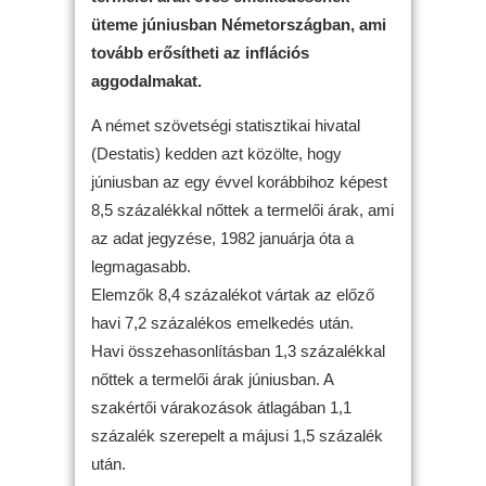
üteme júniusban Németországban, ami
tovább erősítheti az inflációs
aggodalmakat.
A német szövetségi statisztikai hivatal
(Destatis) kedden azt közölte, hogy
júniusban az egy évvel korábbihoz képest
8,5 százalékkal nőttek a termelői árak, ami
az adat jegyzése, 1982 januárja óta a
legmagasabb.
Elemzők 8,4 százalékot vártak az előző
havi 7,2 százalékos emelkedés után.
Havi összehasonlításban 1,3 százalékkal
nőttek a termelői árak júniusban. A
szakértői várakozások átlagában 1,1
százalék szerepelt a májusi 1,5 százalék
után.