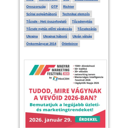
Oroszország
OTP
Richter
Szíriai polgárháború
Technikai elemzés
Tőzsde - Heti összefoglaló
Tőzsdenyitás
Tőzsde nyitás előtti várakozás
Tőzsdezárás
Ukrajna
Ukrajnai háború
Ukrán válság
Önkormányzat 2014
Ötletbörze