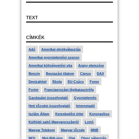
TEXT
CÍMKÉK
Adó
Amerikai elnökválasztás
Amerikai gyorsjelentési szezon
Amerikai költségvetési vita
Arany elemzése
Benzin
Beutazási tilalom
Ciprus
DAX
Devizahitel
Ebola
EU-Csúcs
Forex
Forint
Franciaországi légikatasztrófa
Gazdasági összefoglaló
Gyorsjelentés
Heti tőzsdei összefoglaló
Internetadó
Iszlám Állam
Kereskedési ötlet
Koronavírus
Külföldi sajtó Magyarországról
Lottó
Magyar Telekom
Magyar tőzsde
MNB
MOL
Mol-INA-ügy
Olaj
Olasz választás