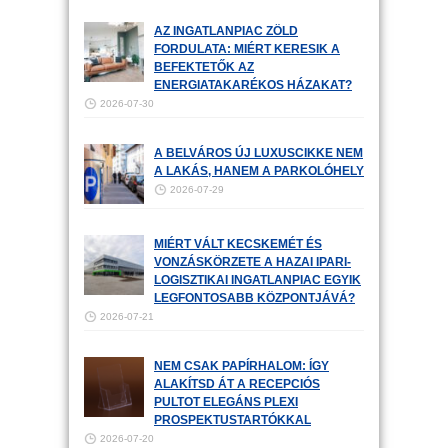
AZ INGATLANPIAC ZÖLD
FORDULATA: MIÉRT KERESIK A
BEFEKTETŐK AZ
ENERGIATAKARÉKOS HÁZAKAT?
2026-07-30
A BELVÁROS ÚJ LUXUSCIKKE NEM
A LAKÁS, HANEM A PARKOLÓHELY
2026-07-29
MIÉRT VÁLT KECSKEMÉT ÉS
VONZÁSKÖRZETE A HAZAI IPARI-
LOGISZTIKAI INGATLANPIAC EGYIK
LEGFONTOSABB KÖZPONTJÁVÁ?
2026-07-21
NEM CSAK PAPÍRHALOM: ÍGY
ALAKÍTSD ÁT A RECEPCIÓS
PULTOT ELEGÁNS PLEXI
PROSPEKTUSTARTÓKKAL
2026-07-20