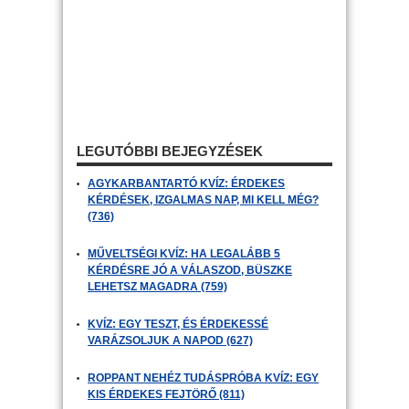
LEGUTÓBBI BEJEGYZÉSEK
AGYKARBANTARTÓ KVÍZ: ÉRDEKES
KÉRDÉSEK, IZGALMAS NAP, MI KELL MÉG?
(736)
MŰVELTSÉGI KVÍZ: HA LEGALÁBB 5
KÉRDÉSRE JÓ A VÁLASZOD, BÜSZKE
LEHETSZ MAGADRA (759)
KVÍZ: EGY TESZT, ÉS ÉRDEKESSÉ
VARÁZSOLJUK A NAPOD (627)
ROPPANT NEHÉZ TUDÁSPRÓBA KVÍZ: EGY
KIS ÉRDEKES FEJTÖRŐ (811)