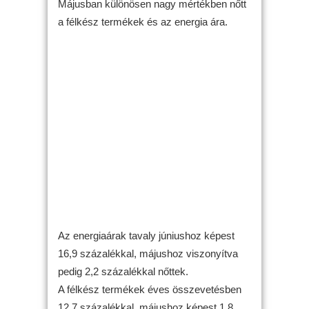
Májusban különösen nagy mértékben nőtt
a félkész termékek és az energia ára.
Az energiaárak tavaly júniushoz képest
16,9 százalékkal, májushoz viszonyítva
pedig 2,2 százalékkal nőttek.
A félkész termékek éves összevetésben
12,7 százalékkal, májushoz képest 1,8