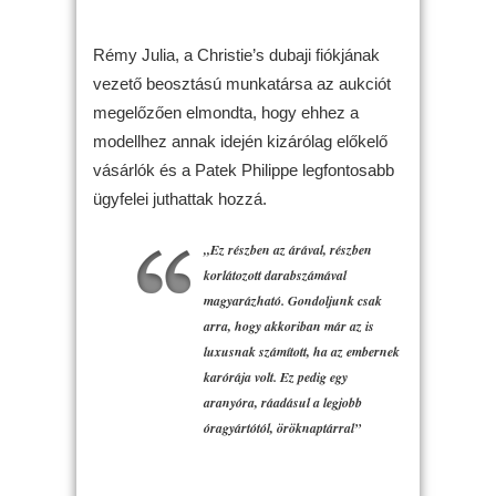
Rémy Julia, a Christie’s dubaji fiókjának
vezető beosztású munkatársa az aukciót
megelőzően elmondta, hogy ehhez a
modellhez annak idején kizárólag előkelő
vásárlók és a Patek Philippe legfontosabb
ügyfelei juthattak hozzá.
„Ez részben az árával, részben
korlátozott darabszámával
magyarázható. Gondoljunk csak
arra, hogy akkoriban már az is
luxusnak számított, ha az embernek
karórája volt. Ez pedig egy
aranyóra, ráadásul a legjobb
óragyártótól, öröknaptárral”