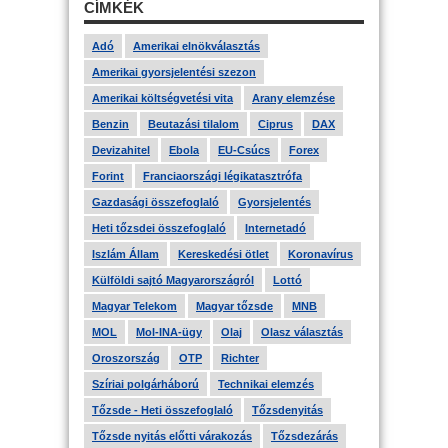
CÍMKÉK
Adó
Amerikai elnökválasztás
Amerikai gyorsjelentési szezon
Amerikai költségvetési vita
Arany elemzése
Benzin
Beutazási tilalom
Ciprus
DAX
Devizahitel
Ebola
EU-Csúcs
Forex
Forint
Franciaországi légikatasztrófa
Gazdasági összefoglaló
Gyorsjelentés
Heti tőzsdei összefoglaló
Internetadó
Iszlám Állam
Kereskedési ötlet
Koronavírus
Külföldi sajtó Magyarországról
Lottó
Magyar Telekom
Magyar tőzsde
MNB
MOL
Mol-INA-ügy
Olaj
Olasz választás
Oroszország
OTP
Richter
Szíriai polgárháború
Technikai elemzés
Tőzsde - Heti összefoglaló
Tőzsdenyitás
Tőzsde nyitás előtti várakozás
Tőzsdezárás