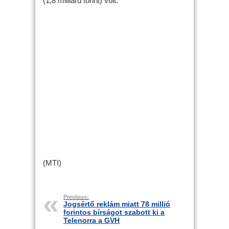
(1,8 milliárd forint) volt.
(MTI)
Previous:
Jogsértő reklám miatt 78 millió
forintos bírságot szabott ki a
Telenorra a GVH