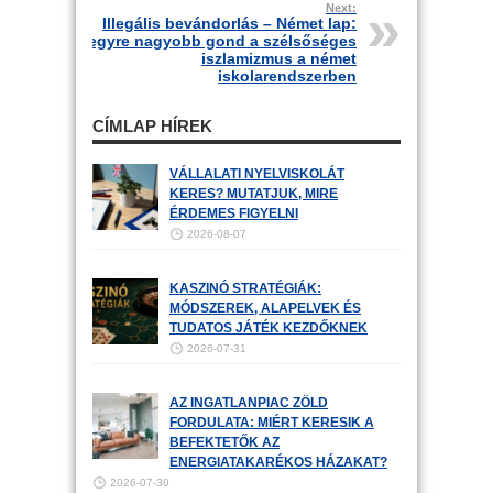
Next:
Illegális bevándorlás – Német lap:
egyre nagyobb gond a szélsőséges
iszlamizmus a német
iskolarendszerben
CÍMLAP HÍREK
VÁLLALATI NYELVISKOLÁT
KERES? MUTATJUK, MIRE
ÉRDEMES FIGYELNI
2026-08-07
KASZINÓ STRATÉGIÁK:
MÓDSZEREK, ALAPELVEK ÉS
TUDATOS JÁTÉK KEZDŐKNEK
2026-07-31
AZ INGATLANPIAC ZÖLD
FORDULATA: MIÉRT KERESIK A
BEFEKTETŐK AZ
ENERGIATAKARÉKOS HÁZAKAT?
2026-07-30