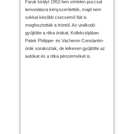
Faruk királyt 1952-ben vértelen puccsal
lemondásra kényszerítették, majd nem
sokkal később csecsemő fiát is
megfosztották a tróntól. Az uralkodó
gyűjtötte a ritka órákat. Kollekciójában
Patek Philippe- és Vacheron Constantin-
órák sorakoztak, de lelkesen gyűjtötte az
autókat és a ritka pénzérméket is.