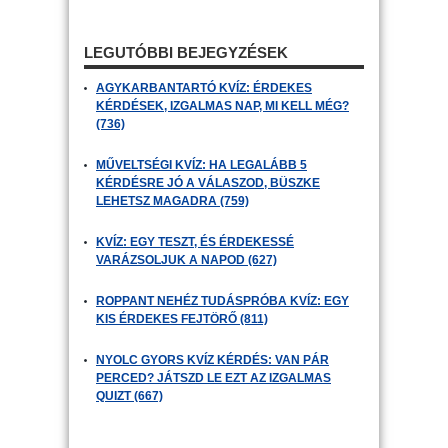
LEGUTÓBBI BEJEGYZÉSEK
AGYKARBANTARTÓ KVÍZ: ÉRDEKES
KÉRDÉSEK, IZGALMAS NAP, MI KELL MÉG?
(736)
MŰVELTSÉGI KVÍZ: HA LEGALÁBB 5
KÉRDÉSRE JÓ A VÁLASZOD, BÜSZKE
LEHETSZ MAGADRA (759)
KVÍZ: EGY TESZT, ÉS ÉRDEKESSÉ
VARÁZSOLJUK A NAPOD (627)
ROPPANT NEHÉZ TUDÁSPRÓBA KVÍZ: EGY
KIS ÉRDEKES FEJTÖRŐ (811)
NYOLC GYORS KVÍZ KÉRDÉS: VAN PÁR
PERCED? JÁTSZD LE EZT AZ IZGALMAS
QUIZT (667)