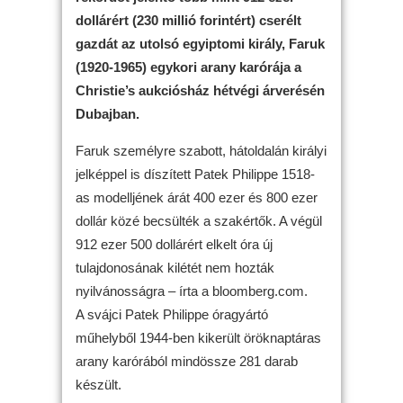
dollárért (230 millió forintért) cserélt
gazdát az utolsó egyiptomi király, Faruk
(1920-1965) egykori arany karórája a
Christie’s aukciósház hétvégi árverésén
Dubajban.
Faruk személyre szabott, hátoldalán királyi
jelképpel is díszített Patek Philippe 1518-
as modelljének árát 400 ezer és 800 ezer
dollár közé becsülték a szakértők. A végül
912 ezer 500 dollárért elkelt óra új
tulajdonosának kilétét nem hozták
nyilvánosságra – írta a bloomberg.com.
A svájci Patek Philippe óragyártó
műhelyből 1944-ben kikerült öröknaptáras
arany karórából mindössze 281 darab
készült.