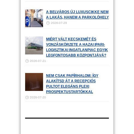
A BELVÁROS ÚJ LUXUSCIKKE NEM
A LAKÁS, HANEM A PARKOLÓHELY
2026-07-29
MIÉRT VÁLT KECSKEMÉT ÉS
VONZÁSKÖRZETE A HAZAI IPARI-
LOGISZTIKAI INGATLANPIAC EGYIK
LEGFONTOSABB KÖZPONTJÁVÁ?
2026-07-21
NEM CSAK PAPÍRHALOM: ÍGY
ALAKÍTSD ÁT A RECEPCIÓS
PULTOT ELEGÁNS PLEXI
PROSPEKTUSTARTÓKKAL
2026-07-20