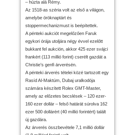
– húzta alá Rémy.
Az 1518-as széria volt az első a világon,
amelybe öröknaptárt és
stoppermechanizmust is beépítettek.
A pénteki aukciót megelőzően Faruk
egykori órája utoljára négy évvel ezelőtt
bukkant fel aukción, akkor 425 ezer svájci
frankért (113 millió forint) cserélt gazdát a
Christie’s genfi árverésén.
A pénteki árverés tételei közé tartozott egy
Rasíd Al-Maktúm, Dubaj uralkodója
számára készített Rolex GMT-Master,
amely az előzetes becslések – 120 ezer-
160 ezer dollár – felső határát súrolva 162
ezer 500 dollárért (40 millió forintért) talált
új gazdára.
Az árverés összbevétele 7,1 millió dollár