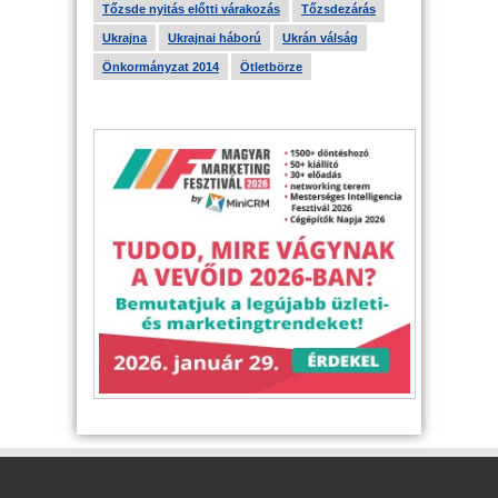
Tőzsde nyitás előtti várakozás
Tőzsdezárás
Ukrajna
Ukrajnai háború
Ukrán válság
Önkormányzat 2014
Ötletbörze