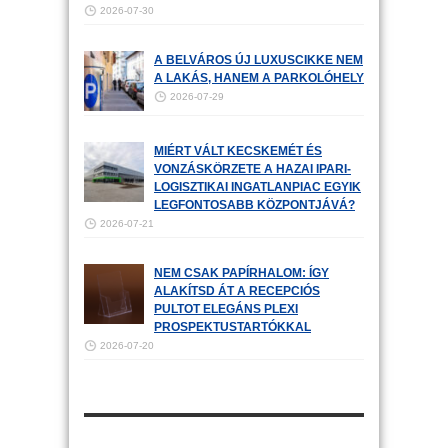
2026-07-30
A BELVÁROS ÚJ LUXUSCIKKE NEM
A LAKÁS, HANEM A PARKOLÓHELY
2026-07-29
MIÉRT VÁLT KECSKEMÉT ÉS
VONZÁSKÖRZETE A HAZAI IPARI-
LOGISZTIKAI INGATLANPIAC EGYIK
LEGFONTOSABB KÖZPONTJÁVÁ?
2026-07-21
NEM CSAK PAPÍRHALOM: ÍGY
ALAKÍTSD ÁT A RECEPCIÓS
PULTOT ELEGÁNS PLEXI
PROSPEKTUSTARTÓKKAL
2026-07-20