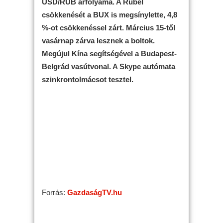
USD/RUB árfolyama. A Rubel
csökkenését a BUX is megsínylette, 4,8
%-ot csökkenéssel zárt. Március 15-től
vasárnap zárva lesznek a boltok.
Megújul Kína segítségével a Budapest-
Belgrád vasútvonal. A Skype autómata
szinkrontolmácsot tesztel.
Forrás:
GazdaságTV.hu