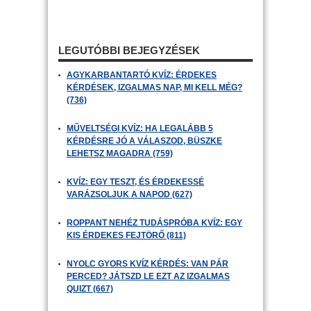
LEGUTÓBBI BEJEGYZÉSEK
AGYKARBANTARTÓ KVÍZ: ÉRDEKES
KÉRDÉSEK, IZGALMAS NAP, MI KELL MÉG?
(736)
MŰVELTSÉGI KVÍZ: HA LEGALÁBB 5
KÉRDÉSRE JÓ A VÁLASZOD, BÜSZKE
LEHETSZ MAGADRA (759)
KVÍZ: EGY TESZT, ÉS ÉRDEKESSÉ
VARÁZSOLJUK A NAPOD (627)
ROPPANT NEHÉZ TUDÁSPRÓBA KVÍZ: EGY
KIS ÉRDEKES FEJTÖRŐ (811)
NYOLC GYORS KVÍZ KÉRDÉS: VAN PÁR
PERCED? JÁTSZD LE EZT AZ IZGALMAS
QUIZT (667)