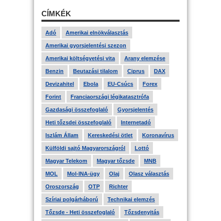
CÍMKÉK
Adó
Amerikai elnökválasztás
Amerikai gyorsjelentési szezon
Amerikai költségvetési vita
Arany elemzése
Benzin
Beutazási tilalom
Ciprus
DAX
Devizahitel
Ebola
EU-Csúcs
Forex
Forint
Franciaországi légikatasztrófa
Gazdasági összefoglaló
Gyorsjelentés
Heti tőzsdei összefoglaló
Internetadó
Iszlám Állam
Kereskedési ötlet
Koronavírus
Külföldi sajtó Magyarországról
Lottó
Magyar Telekom
Magyar tőzsde
MNB
MOL
Mol-INA-ügy
Olaj
Olasz választás
Oroszország
OTP
Richter
Szíriai polgárháború
Technikai elemzés
Tőzsde - Heti összefoglaló
Tőzsdenyitás