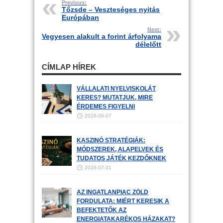
Previous:
Tőzsde – Veszteséges nyitás
Európában
Next:
Vegyesen alakult a forint árfolyama
délelőtt
CÍMLAP HÍREK
VÁLLALATI NYELVISKOLÁT
KERES? MUTATJUK, MIRE
ÉRDEMES FIGYELNI
2026-08-07
KASZINÓ STRATÉGIÁK:
MÓDSZEREK, ALAPELVEK ÉS
TUDATOS JÁTÉK KEZDŐKNEK
2026-07-31
AZ INGATLANPIAC ZÖLD
FORDULATA: MIÉRT KERESIK A
BEFEKTETŐK AZ
ENERGIATAKARÉKOS HÁZAKAT?