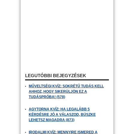
LEGUTÓBBI BEJEGYZÉSEK
MŰVELTSÉGI KVÍZ: SOKRÉTŰ TUDÁS KELL
AHHOZ, HOGY SIKERÜLJÖN EZ A
TUDÁSPRÓBA! (578)
AGYTORNA KVÍZ: HA LEGALÁBB 5
KÉRDÉSRE JÓ A VÁLASZOD, BÜSZKE
LEHETSZ MAGADRA (873)
IRODALMI KVÍZ: MENNYIRE ISMERED A