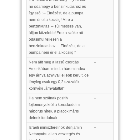
közeledik a Karácsony… „A szőke
nő odamegy a benzinkutashoz és
így szól: – Elnézést, de a pumpa
nem ér el a kocsiig! Mire a
benzinkutas: – Túl messze van,
álljon közelebb! Erre a szőke nő
odasimul teljesen a
benzinkutashoz. – Elnézést, de a
pumpa nem ér el a kocsiig!”
Nem állt meg a lassú csorgás
–
Amerikában, mind a három index
egy árnyalatnyival lejjebb került, de
tényleg csak egy 0,2 százalék
környéki „árnyalattal”.
Ha nem szólnak pozitív
–
fejleményekről a kereskedelmi
háborús hírek, a piacok máris
délnek fordulnak.
Izraeli miniszterelnök Benjamin
–
Netanyahu ellen vesztegés és