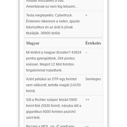
hivatali visszaélés a vád.
Amerikának ez nem fog tetszeni…
Tesla meglepetés: Cybertruck.
+
Érdemes rákeresni a neten, igazán
futurisztikus és az árát is jónak
titulálják. 39900 dollár.
Magyar
Értékelés
Mi történt a magyar tőzsdén? 43654
–
pontra gyengültünk, 284 pontos
eséssel. Megint 12 Mrd forintos
forgalommal haladtunk.
Azért például az OTP egy forintot
Semleges
sem változott, tartotta magát (14150
forint).
Sőt a Richter szépen felzárt 5900
++
forint fölé (5930 forint). irányba állt a
gigantikus 6000 forintos pszichó
szint felé.
Bezzeg a MOL, na „ő” esett egy
—