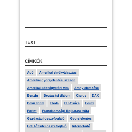
TEXT
CÍMKÉK
Adó
Amerikai elnökválasztás
Amerikai gyorsjelentési szezon
Amerikai költségvetési vita
Arany elemzése
Benzin
Beutazási tilalom
Ciprus
DAX
Devizahitel
Ebola
EU-Csúcs
Forex
Forint
Franciaországi légikatasztrófa
Gazdasági összefoglaló
Gyorsjelentés
Heti tőzsdei összefoglaló
Internetadó