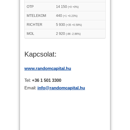
OTP
14 150
(+0 +0%)
MTELEKOM
440
(+1 +0.23%)
RICHTER
5 930
(+35 +0.59%)
MOL
2 920
(-86 -2.86%)
Kapcsolat:
www.randomcapital.hu
Tel:
+36 1 501 3300
Email:
info@randomcapital.hu