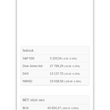
Indexek
S&P 500
3 103,54
(-4,92 -0.16%)
Dow Jones Ind
27 766,29
(-54,80 -0.20%)
DAX
13 137,70
(-20,44 -0.16%)
NIKKEI
23 038,58
(-109,99 -0.48%)
BÉT előző záró
BUX
43 654,37
(-284.53 -0.65%)