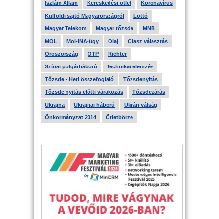
Iszlám Állam
Kereskedési ötlet
Koronavírus
Külföldi sajtó Magyarországról
Lottó
Magyar Telekom
Magyar tőzsde
MNB
MOL
Mol-INA-ügy
Olaj
Olasz választás
Oroszország
OTP
Richter
Szíriai polgárháború
Technikai elemzés
Tőzsde - Heti összefoglaló
Tőzsdenyitás
Tőzsde nyitás előtti várakozás
Tőzsdezárás
Ukrajna
Ukrajnai háború
Ukrán válság
Önkormányzat 2014
Ötletbörze