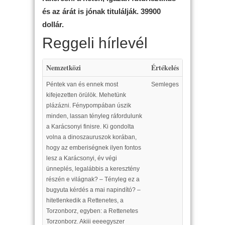
és az árát is jónak titulálják. 39900
dollár.
Reggeli hírlevél
Nemzetközi
Értékelés
Péntek van és ennek most
Semleges
kifejezetten örülök. Mehetünk
plázázni. Fénypompában úszik
minden, lassan tényleg ráfordulunk
a Karácsonyi finisre. Ki gondolta
volna a dinoszauruszok korában,
hogy az emberiségnek ilyen fontos
lesz a Karácsonyi, év végi
ünneplés, legalábbis a keresztény
részén e világnak? – Tényleg ez a
bugyuta kérdés a mai napindító? –
hitetlenkedik a Rettenetes, a
Torzonborz, egyben: a Rettenetes
Torzonborz. Akiii eeeegyszer