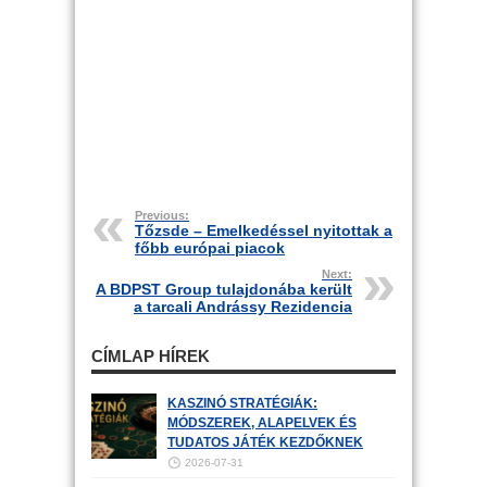
Previous:
Tőzsde – Emelkedéssel nyitottak a
főbb európai piacok
Next:
A BDPST Group tulajdonába került
a tarcali Andrássy Rezidencia
CÍMLAP HÍREK
KASZINÓ STRATÉGIÁK:
MÓDSZEREK, ALAPELVEK ÉS
TUDATOS JÁTÉK KEZDŐKNEK
2026-07-31