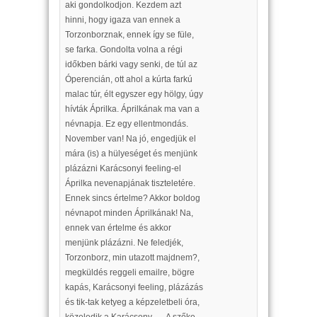
aki gondolkodjon. Kezdem azt
hinni, hogy igaza van ennek a
Torzonborznak, ennek így se füle,
se farka. Gondolta volna a régi
időkben bárki vagy senki, de túl az
Óperencián, ott ahol a kúrta farkú
malac túr, élt egyszer egy hölgy, úgy
hívták Áprilka. Áprilkának ma van a
névnapja. Ez egy ellentmondás.
November van! Na jó, engedjük el
mára (is) a hülyeséget és menjünk
plázázni Karácsonyi feeling-el
Áprilka nevenapjának tiszteletére.
Ennek sincs értelme? Akkor boldog
névnapot minden Áprilkának! Na,
ennek van értelme és akkor
menjünk plázázni. Ne feledjék,
Torzonborz, min utazott majdnem?,
megküldés reggeli emailre, bögre
kapás, Karácsonyi feeling, plázázás
és tik-tak ketyeg a képzeletbeli óra,