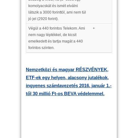
komolyacskát és ismét elválni
látszik a 3000 forinttól, ami nem túl
jó jel (2920 forint).
Végül a 440 forintos Telekom. Ami
+
nem nagy léptékkel, de kicsit
emelkedett és tartja magát a 440
forintos szinten.
Nemzetközi és magyar
RÉSZVÉNYEK,
ETF-ek
egy helyen, alacsony jutalékok,
ingyenes számlavezetés 2016. január 1.-
től 30 millió Ft-os BEVA védelemmel.