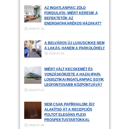
AZ INGATLANPIAC ZÖLD
FORDULATA: MIÉRT KERESIK A
BEFEKTETŐK AZ
ENERGIATAKARÉKOS HÁZAKAT?
2026-07-30
A BELVÁROS ÚJ LUXUSCIKKE NEM
A LAKÁS, HANEM A PARKOLÓHELY
2026-07-29
MIÉRT VÁLT KECSKEMÉT ÉS
VONZÁSKÖRZETE A HAZAI IPARI-
LOGISZTIKAI INGATLANPIAC EGYIK
LEGFONTOSABB KÖZPONTJÁVÁ?
2026-07-21
NEM CSAK PAPÍRHALOM: ÍGY
ALAKÍTSD ÁT A RECEPCIÓS
PULTOT ELEGÁNS PLEXI
PROSPEKTUSTARTÓKKAL
2026-07-20