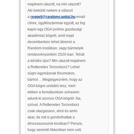
majdnem utazott, na min utazott?
Aki beküldi nekem a választ
a
reggeli@randomcapital.hu
email
címre, ügyfélszámmal együtt, az fog
kapni egy OGA (online gazdasági
akadémia) bögrét, amit majd
decemberben lehet átvenni a
Random irodában, vagy bármelyik
rendezvényünkön 2020-ban. Tehát
a kérdés újra? Min utazott majdnem
a Rettenetes Torzonborz? Lehet
súgni egymásnak fórumokon,
bárhol… Megjegyezném, hogy az
OGA bögre unikális lesz, mert
ebben a formátumban sohasem
adunk ki azonos OGA bögrét. Na,
szóval. A Rettenetes Torzonborz
csak utazgasson, ahol és amin
akar, de mit is gondolhattak a
dinoszauruszok korában? Persze,
hogy semmit! Akkoriban nem volt,