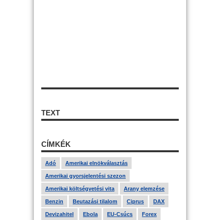
TEXT
CÍMKÉK
Adó
Amerikai elnökválasztás
Amerikai gyorsjelentési szezon
Amerikai költségvetési vita
Arany elemzése
Benzin
Beutazási tilalom
Ciprus
DAX
Devizahitel
Ebola
EU-Csúcs
Forex