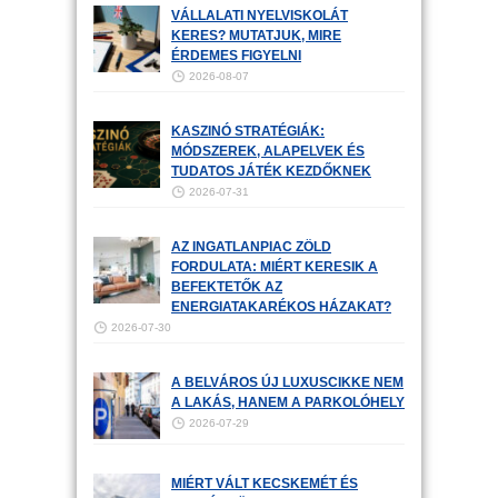
VÁLLALATI NYELVISKOLÁT
KERES? MUTATJUK, MIRE
ÉRDEMES FIGYELNI
2026-08-07
KASZINÓ STRATÉGIÁK:
MÓDSZEREK, ALAPELVEK ÉS
TUDATOS JÁTÉK KEZDŐKNEK
2026-07-31
AZ INGATLANPIAC ZÖLD
FORDULATA: MIÉRT KERESIK A
BEFEKTETŐK AZ
ENERGIATAKARÉKOS HÁZAKAT?
2026-07-30
A BELVÁROS ÚJ LUXUSCIKKE NEM
A LAKÁS, HANEM A PARKOLÓHELY
2026-07-29
MIÉRT VÁLT KECSKEMÉT ÉS