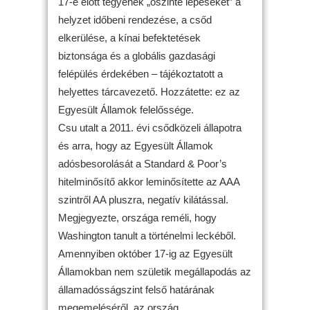
17-e előtt tegyenek „őszinte lépéseket” a
helyzet időbeni rendezése, a csőd
elkerülése, a kínai befektetések
biztonsága és a globális gazdasági
felépülés érdekében – tájékoztatott a
helyettes tárcavezető. Hozzátette: ez az
Egyesült Államok felelőssége.
Csu utalt a 2011. évi csődközeli állapotra
és arra, hogy az Egyesült Államok
adósbesorolását a Standard & Poor’s
hitelminősítő akkor leminősítette az AAA
szintről AA pluszra, negatív kilátással.
Megjegyezte, országa reméli, hogy
Washington tanult a történelmi leckéből.
Amennyiben október 17-ig az Egyesült
Államokban nem születik megállapodás az
államadósságszint felső határának
megemeléséről, az ország