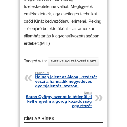
fizetésképtelenné válhat. Megfigyelők
emlékeztetnek, egy esetleges technikai
csőd Kínát kedvezőtlenül érintené, Peking
– élenjáró befektetőként – az amerikai
államháztartás kiegyensúlyozottságában
érdekelt.(MTI)
Tagged with:
AMERIKAI KÖLTSÉGVETÉSI VITA
Previous:
Holnap jelent az Alcoa, kezdetét
veszi a harmadik negyedéves
gyorsjelentési szezon.
Next:
Soros György szerint feltétlenül el
kell engedni a görög közadósság
egy részét
CÍMLAP HÍREK