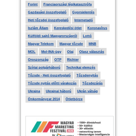
Forint
Franciaországi légikatasztrófa
Gazdasági összefoglaló
Gyorsjelentés
Heti tőzsdei összefoglaló
Internetadó
Iszlám Állam
Kereskedési ötlet
Koronavírus
Külföldi sajtó Magyarországról
Lottó
Magyar Telekom
Magyar tőzsde
MNB
MOL
Mol-INA-ügy
Olaj
Olasz választás
Oroszország
OTP
Richter
Szíriai polgárháború
Technikai elemzés
Tőzsde - Heti összefoglaló
Tőzsdenyitás
Tőzsde nyitás előtti várakozás
Tőzsdezárás
Ukrajna
Ukrajnai háború
Ukrán válság
Önkormányzat 2014
Ötletbörze